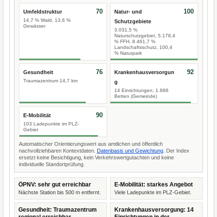
70
100
Umfeldstruktur
Natur- und
14,7 % Wald, 13,6 %
Schutzgebiete
Gewässer
3.031,5 %
Naturschutzgebiet, 5.178,4
% FFH, 8.461,7 %
Landschaftsschutz, 100,4
% Naturpark
76
92
Gesundheit
Krankenhausversorgun
Traumazentrum 14,7 km
g
14 Einrichtungen, 1.886
Betten (Gemeinde)
90
E-Mobilität
103 Ladepunkte im PLZ-
Gebiet
Automatischer Orientierungswert aus amtlichen und öffentlich
nachvollziehbaren Kontextdaten.
Datenbasis und Gewichtung
. Der Index
ersetzt keine Besichtigung, kein Verkehrswertgutachten und keine
individuelle Standortprüfung.
ÖPNV: sehr gut erreichbar
E-Mobilität: starkes Angebot
Nächste Station bis 500 m entfernt.
Viele Ladepunkte im PLZ-Gebiet.
Gesundheit: Traumazentrum
Krankenhausversorgung: 14