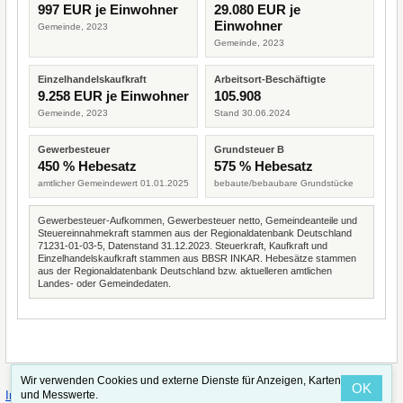
997 EUR je Einwohner
29.080 EUR je
Einwohner
Gemeinde, 2023
Gemeinde, 2023
Einzelhandelskaufkraft
Arbeitsort-Beschäftigte
9.258 EUR je Einwohner
105.908
Gemeinde, 2023
Stand 30.06.2024
Gewerbesteuer
Grundsteuer B
450 % Hebesatz
575 % Hebesatz
amtlicher Gemeindewert 01.01.2025
bebaute/bebaubare Grundstücke
Gewerbesteuer-Aufkommen, Gewerbesteuer netto, Gemeindeanteile und
Steuereinnahmekraft stammen aus der Regionaldatenbank Deutschland
71231-01-03-5, Datenstand 31.12.2023. Steuerkraft, Kaufkraft und
Einzelhandelskaufkraft stammen aus BBSR INKAR. Hebesätze stammen
aus der Regionaldatenbank Deutschland bzw. aktuelleren amtlichen
Landes- oder Gemeindedaten.
Wir verwenden Cookies und externe Dienste für Anzeigen, Karten
OK
·
·
und Messwerte.
Impressum
Straßenindex
Valid CSS