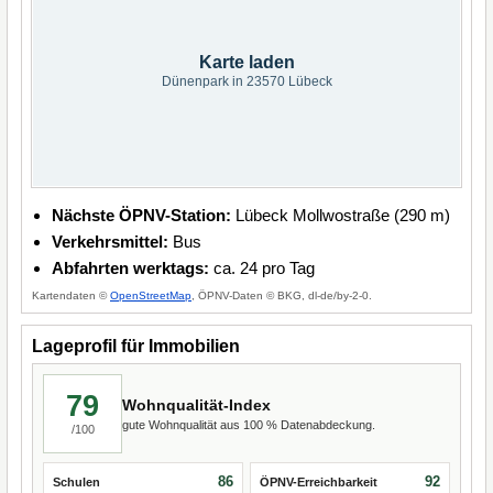
Karte laden
Dünenpark in 23570 Lübeck
Nächste ÖPNV-Station:
Lübeck Mollwostraße (290 m)
Verkehrsmittel:
Bus
Abfahrten werktags:
ca. 24 pro Tag
Kartendaten ©
OpenStreetMap
, ÖPNV-Daten © BKG, dl-de/by-2-0.
Lageprofil für Immobilien
79
Wohnqualität-Index
gute Wohnqualität aus 100 % Datenabdeckung.
/100
86
92
Schulen
ÖPNV-Erreichbarkeit