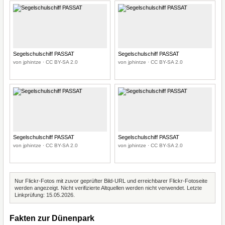
Segelschulschiff PASSAT
Segelschulschiff PASSAT
von jphintze · CC BY-SA 2.0
von jphintze · CC BY-SA 2.0
Segelschulschiff PASSAT
Segelschulschiff PASSAT
von jphintze · CC BY-SA 2.0
von jphintze · CC BY-SA 2.0
Nur Flickr-Fotos mit zuvor geprüfter Bild-URL und erreichbarer Flickr-Fotoseite
werden angezeigt. Nicht verifizierte Altquellen werden nicht verwendet. Letzte
Linkprüfung: 15.05.2026.
Fakten zur Dünenpark