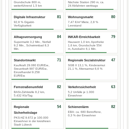
Grundschule 800 m,
Nächste Station 290 m, ca.
weiterführend 1,5 km
24 Abfahrten werktags
81
80
Digitale Infrastruktur
Wohnungsmarkt
92,8 % Gigabit-
7,47 €/m² Miete, 2,8 %
Verfügbarkeit
Leerstand
84
79
Alltagsversorgung
INKAR-Erreichbarkeit
Supermarkt 3,2 Min., Notfall
Hausarzt 1,0 km, Apotheke
9,2 Min., Schwimmbad 8,3
1,6 km, Grundschule 554
Min.
m, Autobahn 6,1 Min.
71
47
Standortmarkt
Regionale Sozialstruktur
Kaufkraft 29.080 EUR/Ew.,
SGB II 13,1 %, Kinderarmut
Steuerkraft 997 EUR/Ew.,
21,1 %, Altersarmut 6,6 %
Einzelhandel 9.258
EUR/Ew.
82
63
Fernstraßenumfeld
Verkehrssicherheit
BASt-Zählstelle 8,2 km,
5,2 Unfälle je 1.000
5.432 Kfz/Tag
Einwohner
54
82
Regionale
Schienenlärm
EBA: ca. 680 Betroffene,
Sicherheitslage
0,3 % der Einwohner
PKS-HZ 9.672 je 100.000
Einwohner in der kreisfreien
Stadt Lübeck