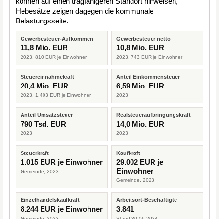
können auf einen tragfähigeren Standort hinweisen,
Hebesätze zeigen dagegen die kommunale
Belastungsseite.
Gewerbesteuer-Aufkommen
Gewerbesteuer netto
11,8 Mio. EUR
10,8 Mio. EUR
2023, 810 EUR je Einwohner
2023, 743 EUR je Einwohner
Steuereinnahmekraft
Anteil Einkommensteuer
20,4 Mio. EUR
6,59 Mio. EUR
2023, 1.403 EUR je Einwohner
2023
Anteil Umsatzsteuer
Realsteueraufbringungskraft
790 Tsd. EUR
14,0 Mio. EUR
2023
2023
Steuerkraft
Kaufkraft
1.015 EUR je Einwohner
29.002 EUR je
Einwohner
Gemeinde, 2023
Gemeinde, 2023
Einzelhandelskaufkraft
Arbeitsort-Beschäftigte
8.244 EUR je Einwohner
3.841
Gemeinde, 2023
Stand 30.06.2024