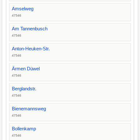
Amselweg
47546
Am Tannenbusch
47546
Anton-Heuken-Str.
47546
Ärmen Düwel
47546
Berglandstr.
47546
Bienemannsweg
47546
Bollenkamp
47546