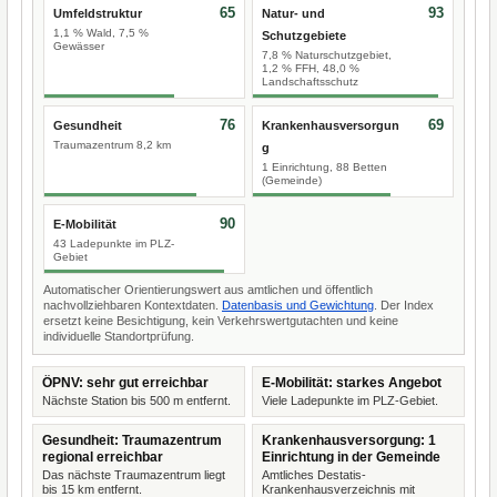
65
93
Umfeldstruktur
Natur- und
1,1 % Wald, 7,5 %
Schutzgebiete
Gewässer
7,8 % Naturschutzgebiet,
1,2 % FFH, 48,0 %
Landschaftsschutz
76
69
Gesundheit
Krankenhausversorgun
Traumazentrum 8,2 km
g
1 Einrichtung, 88 Betten
(Gemeinde)
90
E-Mobilität
43 Ladepunkte im PLZ-
Gebiet
Automatischer Orientierungswert aus amtlichen und öffentlich
nachvollziehbaren Kontextdaten.
Datenbasis und Gewichtung
. Der Index
ersetzt keine Besichtigung, kein Verkehrswertgutachten und keine
individuelle Standortprüfung.
ÖPNV: sehr gut erreichbar
E-Mobilität: starkes Angebot
Nächste Station bis 500 m entfernt.
Viele Ladepunkte im PLZ-Gebiet.
Gesundheit: Traumazentrum
Krankenhausversorgung: 1
regional erreichbar
Einrichtung in der Gemeinde
Das nächste Traumazentrum liegt
Amtliches Destatis-
bis 15 km entfernt.
Krankenhausverzeichnis mit