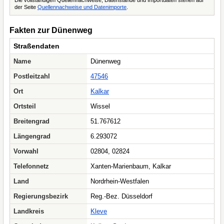
Die vollständigen Quellennachweise, Datenstände und Importdaten stehen auf
der Seite
Quellennachweise und Datenimporte
.
Fakten zur Dünenweg
Straßendaten
Name
Dünenweg
Postleitzahl
47546
Ort
Kalkar
Ortsteil
Wissel
Breitengrad
51.767612
Längengrad
6.293072
Vorwahl
02804, 02824
Telefonnetz
Xanten-Marienbaum, Kalkar
Land
Nordrhein-Westfalen
Regierungsbezirk
Reg.-Bez. Düsseldorf
Landkreis
Kleve