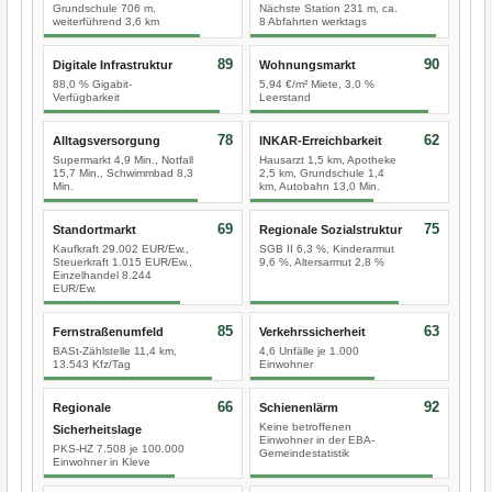
Grundschule 706 m,
Nächste Station 231 m, ca.
weiterführend 3,6 km
8 Abfahrten werktags
89
90
Digitale Infrastruktur
Wohnungsmarkt
88,0 % Gigabit-
5,94 €/m² Miete, 3,0 %
Verfügbarkeit
Leerstand
78
62
Alltagsversorgung
INKAR-Erreichbarkeit
Supermarkt 4,9 Min., Notfall
Hausarzt 1,5 km, Apotheke
15,7 Min., Schwimmbad 8,3
2,5 km, Grundschule 1,4
Min.
km, Autobahn 13,0 Min.
69
75
Standortmarkt
Regionale Sozialstruktur
Kaufkraft 29.002 EUR/Ew.,
SGB II 6,3 %, Kinderarmut
Steuerkraft 1.015 EUR/Ew.,
9,6 %, Altersarmut 2,8 %
Einzelhandel 8.244
EUR/Ew.
85
63
Fernstraßenumfeld
Verkehrssicherheit
BASt-Zählstelle 11,4 km,
4,6 Unfälle je 1.000
13.543 Kfz/Tag
Einwohner
66
92
Regionale
Schienenlärm
Keine betroffenen
Sicherheitslage
Einwohner in der EBA-
PKS-HZ 7.508 je 100.000
Gemeindestatistik
Einwohner in Kleve