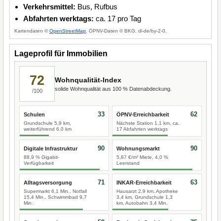
Verkehrsmittel:
Bus, Rufbus
Abfahrten werktags:
ca. 17 pro Tag
Kartendaten ©
OpenStreetMap
, ÖPNV-Daten © BKG, dl-de/by-2-0.
Lageprofil für Immobilien
72
Wohnqualität-Index
solide Wohnqualität aus 100 % Datenabdeckung.
/100
33
62
Schulen
ÖPNV-Erreichbarkeit
Grundschule 5,9 km,
Nächste Station 1,1 km, ca.
weiterführend 6,0 km
17 Abfahrten werktags
90
90
Digitale Infrastruktur
Wohnungsmarkt
88,9 % Gigabit-
5,87 €/m² Miete, 4,0 %
Verfügbarkeit
Leerstand
71
63
Alltagsversorgung
INKAR-Erreichbarkeit
Supermarkt 6,1 Min., Notfall
Hausarzt 2,9 km, Apotheke
15,4 Min., Schwimmbad 9,7
3,4 km, Grundschule 1,3
Min.
km, Autobahn 3,4 Min.