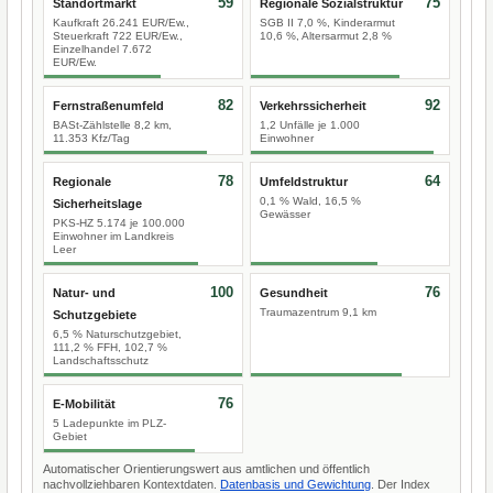
59
75
Standortmarkt
Regionale Sozialstruktur
Kaufkraft 26.241 EUR/Ew.,
SGB II 7,0 %, Kinderarmut
Steuerkraft 722 EUR/Ew.,
10,6 %, Altersarmut 2,8 %
Einzelhandel 7.672
EUR/Ew.
82
92
Fernstraßenumfeld
Verkehrssicherheit
BASt-Zählstelle 8,2 km,
1,2 Unfälle je 1.000
11.353 Kfz/Tag
Einwohner
78
64
Regionale
Umfeldstruktur
0,1 % Wald, 16,5 %
Sicherheitslage
Gewässer
PKS-HZ 5.174 je 100.000
Einwohner im Landkreis
Leer
100
76
Natur- und
Gesundheit
Traumazentrum 9,1 km
Schutzgebiete
6,5 % Naturschutzgebiet,
111,2 % FFH, 102,7 %
Landschaftsschutz
76
E-Mobilität
5 Ladepunkte im PLZ-
Gebiet
Automatischer Orientierungswert aus amtlichen und öffentlich
nachvollziehbaren Kontextdaten.
Datenbasis und Gewichtung
. Der Index