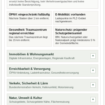
ersetzt keine Besichtigung, kein Verkehrswertgutachten und keine
individuelle Standortprüfung.
ÖPNV: eingeschränkt fußläufig
E-Mobilität: vorhanden
Nächste Station über 1 km entfernt.
Ladepunkte im PLZ-Gebiet
nachgewiesen.
Gesundheit: Traumazentrum
Naturschutz: prägender
regional erreichbar
Schutzgebietsanteil
Das nächste Traumazentrum liegt
BfN: Naturschutzgebiet oder
bis 15 km entfernt.
Nationalpark prägt mindestens 5 %
der Gemeindefläche.
Immobilien & Wohnungsmarkt
Digitale Infrastruktur, Energieanlagen, Regionale Kaufkraft
Erreichbarkeit & Versorgung
ÖPNV-Anbindung, Ladeinfrastruktur, Gesundheitsversorgung
Verkehr, Sicherheit & Lärm
Bundesfernstraßen-Verkehr, Hafenumfeld, Motorisierung
Natur, Umwelt & Kultur
Schutzgebiete, Schutzgebiete Nähe, Flächennutzung