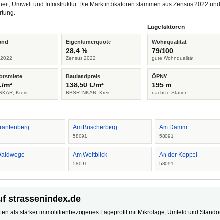
heit, Umwelt und Infrastruktur. Die Marktindikatoren stammen aus Zensus 2022 u
rtung.
Lagefaktoren
and
Eigentümerquote
Wohnqualität
%
28,4 %
79/100
 2022
Zensus 2022
gute Wohnqualität
otsmiete
Baulandpreis
ÖPNV
€/m²
138,50 €/m²
195 m
NKAR, Kreis
BBSR INKAR, Kreis
nächste Station
rantenberg
Am Buscherberg
Am Damm
1
58091
58091
Waldwege
Am Weitblick
An der Koppel
1
58091
58091
uf strassenindex.de
ten als stärker immobilienbezogenes Lageprofil mit Mikrolage, Umfeld und Standort