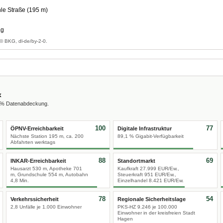
e Straße (195 m)
ag
© BKG, dl-de/by-2-0.
x
0 % Datenabdeckung.
100
77
ÖPNV-Erreichbarkeit
Digitale Infrastruktur
Nächste Station 195 m, ca. 200
89,1 % Gigabit-Verfügbarkeit
Abfahrten werktags
88
69
INKAR-Erreichbarkeit
Standortmarkt
Hausarzt 530 m, Apotheke 701
Kaufkraft 27.999 EUR/Ew.,
m, Grundschule 554 m, Autobahn
Steuerkraft 951 EUR/Ew.,
4,8 Min.
Einzelhandel 8.421 EUR/Ew.
78
54
Verkehrssicherheit
Regionale Sicherheitslage
2,8 Unfälle je 1.000 Einwohner
PKS-HZ 9.246 je 100.000
Einwohner in der kreisfreien Stadt
Hagen