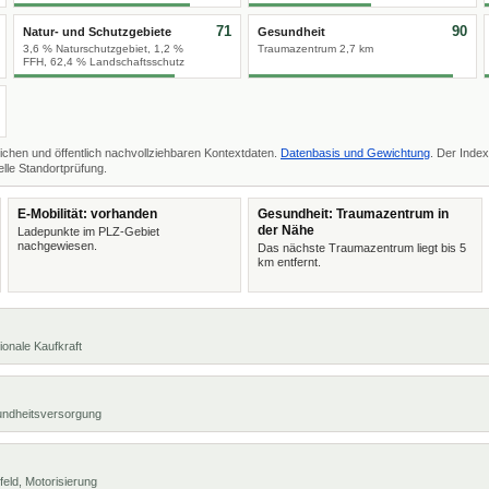
71
90
Natur- und Schutzgebiete
Gesundheit
3,6 % Naturschutzgebiet, 1,2 %
Traumazentrum 2,7 km
FFH, 62,4 % Landschaftsschutz
ichen und öffentlich nachvollziehbaren Kontextdaten.
Datenbasis und Gewichtung
. Der Index
lle Standortprüfung.
E-Mobilität: vorhanden
Gesundheit: Traumazentrum in
der Nähe
Ladepunkte im PLZ-Gebiet
nachgewiesen.
Das nächste Traumazentrum liegt bis 5
km entfernt.
ionale Kaufkraft
undheitsversorgung
eld, Motorisierung