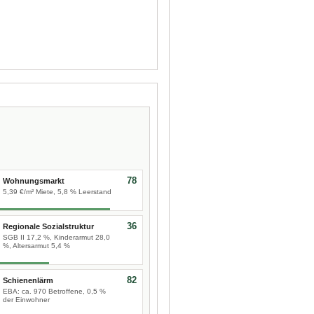
78
Wohnungsmarkt
5,39 €/m² Miete, 5,8 % Leerstand
36
Regionale Sozialstruktur
SGB II 17,2 %, Kinderarmut 28,0
%, Altersarmut 5,4 %
82
Schienenlärm
EBA: ca. 970 Betroffene, 0,5 %
der Einwohner