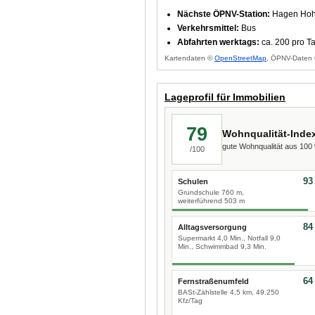
Nächste ÖPNV-Station:
Hagen Hohl
Verkehrsmittel:
Bus
Abfahrten werktags:
ca. 200 pro T
Kartendaten ©
OpenStreetMap
, ÖPNV-Daten 
Lageprofil für Immobilien
79
Wohnqualität-Inde
gute Wohnqualität aus 10
/100
93
Schulen
Grundschule 760 m,
weiterführend 503 m
84
Alltagsversorgung
Supermarkt 4,0 Min., Notfall 9,0
Min., Schwimmbad 9,3 Min.
64
Fernstraßenumfeld
BASt-Zählstelle 4,5 km, 49.250
Kfz/Tag