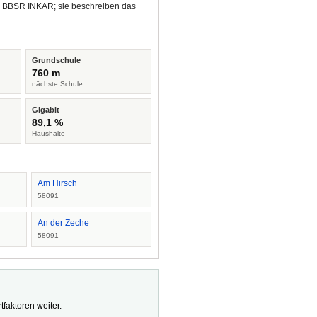
nd BBSR INKAR; sie beschreiben das
Grundschule
760 m
nächste Schule
Gigabit
89,1 %
Haushalte
Am Hirsch
58091
An der Zeche
58091
faktoren weiter.