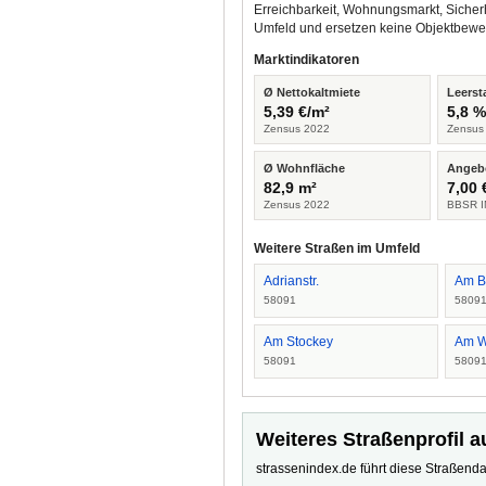
Erreichbarkeit, Wohnungsmarkt, Sicher
Umfeld und ersetzen keine Objektbewe
Marktindikatoren
Ø Nettokaltmiete
Leerst
5,39 €/m²
5,8 
Zensus 2022
Zensus
Ø Wohnfläche
Angeb
82,9 m²
7,00 
Zensus 2022
BBSR I
Weitere Straßen im Umfeld
Adrianstr.
Am B
58091
5809
Am Stockey
Am 
58091
5809
Weiteres Straßenprofil a
strassenindex.de führt diese Straßenda