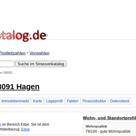
Postleitzahlen
·
Vorwahlen
en 58091
8091 Hagen
Immobilienmarkt
Karte
Lageprofil
Fakten
Finanzstruktur
Datenstand
Wohn- und Standortprofi
n
im Bereich Eilpe. Sie ist dem
Wohnqualität
rtsteilbezug:
Eilpe
.
79/100 - gute Wohnqualität