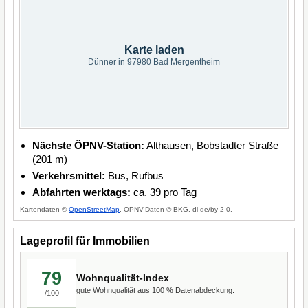
Karte laden
Dünner in 97980 Bad Mergentheim
Nächste ÖPNV-Station:
Althausen, Bobstadter Straße
(201 m)
Verkehrsmittel:
Bus, Rufbus
Abfahrten werktags:
ca. 39 pro Tag
Kartendaten ©
OpenStreetMap
, ÖPNV-Daten © BKG, dl-de/by-2-0.
Lageprofil für Immobilien
79
Wohnqualität-Index
gute Wohnqualität aus 100 % Datenabdeckung.
/100