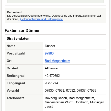
Datenstand
Die vollständigen Quellennachweise, Datenstände und Importdaten stehen auf
der Seite
Quellennachweise und Datenimporte
.
Fakten zur Dünner
Straßendaten
Name
Dünner
Postleitzahl
97980
Ort
Bad Mergentheim
Ortsteil
Althausen
Breitengrad
49.470692
Längengrad
9.751274
Vorwahl
07930, 07931, 07932, 07937, 07938
Telefonnetz
Boxberg Baden, Bad Mergentheim,
Niederstetten Württ, Dörzbach, Mulfingen
Jagst