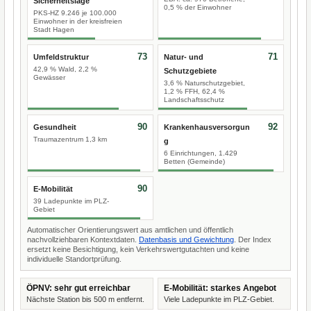
Sicherheitslage
0,5 % der Einwohner
PKS-HZ 9.246 je 100.000
Einwohner in der kreisfreien
Stadt Hagen
73
71
Umfeldstruktur
Natur- und
42,9 % Wald, 2,2 %
Schutzgebiete
Gewässer
3,6 % Naturschutzgebiet,
1,2 % FFH, 62,4 %
Landschaftsschutz
90
92
Gesundheit
Krankenhausversorgun
Traumazentrum 1,3 km
g
6 Einrichtungen, 1.429
Betten (Gemeinde)
90
E-Mobilität
39 Ladepunkte im PLZ-
Gebiet
Automatischer Orientierungswert aus amtlichen und öffentlich
nachvollziehbaren Kontextdaten.
Datenbasis und Gewichtung
. Der Index
ersetzt keine Besichtigung, kein Verkehrswertgutachten und keine
individuelle Standortprüfung.
ÖPNV: sehr gut erreichbar
E-Mobilität: starkes Angebot
Nächste Station bis 500 m entfernt.
Viele Ladepunkte im PLZ-Gebiet.