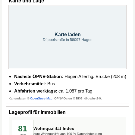
Karte und Lage
Karte laden
Düppelstraße in 58097 Hagen
Nächste ÖPNV-Station:
Hagen Altenhg. Brücke (208 m)
Verkehrsmittel:
Bus
Abfahrten werktags:
ca. 1.087 pro Tag
Kartendaten ©
OpenStreetMap
, ÖPNV-Daten © BKG, dl-de/by-2-0.
Lageprofil für Immobilien
81
Wohnqualität-Index
gute Wohnqualität aus 100 % Datenabdeckung.
/100