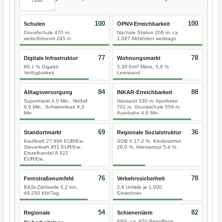
100
100
Schulen
ÖPNV-Erreichbarkeit
Grundschule 470 m,
Nächste Station 208 m, ca.
weiterführend 245 m
1.087 Abfahrten werktags
77
78
Digitale Infrastruktur
Wohnungsmarkt
89,1 % Gigabit-
5,39 €/m² Miete, 5,8 %
Verfügbarkeit
Leerstand
84
88
Alltagsversorgung
INKAR-Erreichbarkeit
Supermarkt 4,0 Min., Notfall
Hausarzt 530 m, Apotheke
9,0 Min., Schwimmbad 9,3
701 m, Grundschule 554 m,
Min.
Autobahn 4,8 Min.
69
36
Standortmarkt
Regionale Sozialstruktur
Kaufkraft 27.999 EUR/Ew.,
SGB II 17,2 %, Kinderarmut
Steuerkraft 951 EUR/Ew.,
28,0 %, Altersarmut 5,4 %
Einzelhandel 8.421
EUR/Ew.
76
78
Fernstraßenumfeld
Verkehrssicherheit
BASt-Zählstelle 5,2 km,
2,8 Unfälle je 1.000
49.250 Kfz/Tag
Einwohner
54
82
Regionale
Schienenlärm
EBA: ca. 970 Betroffene,