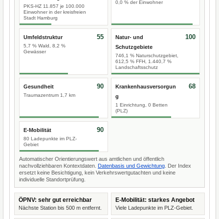
0,0 % der Einwohner
PKS-HZ 11.857 je 100.000
Einwohner in der kreisfreien
Stadt Hamburg
55
100
Umfeldstruktur
Natur- und
5,7 % Wald, 8,2 %
Schutzgebiete
Gewässer
746,1 % Naturschutzgebiet,
612,5 % FFH, 1.440,7 %
Landschaftsschutz
90
68
Gesundheit
Krankenhausversorgun
Traumazentrum 1,7 km
g
1 Einrichtung, 0 Betten
(PLZ)
90
E-Mobilität
80 Ladepunkte im PLZ-
Gebiet
Automatischer Orientierungswert aus amtlichen und öffentlich
nachvollziehbaren Kontextdaten.
Datenbasis und Gewichtung
. Der Index
ersetzt keine Besichtigung, kein Verkehrswertgutachten und keine
individuelle Standortprüfung.
ÖPNV: sehr gut erreichbar
E-Mobilität: starkes Angebot
Nächste Station bis 500 m entfernt.
Viele Ladepunkte im PLZ-Gebiet.