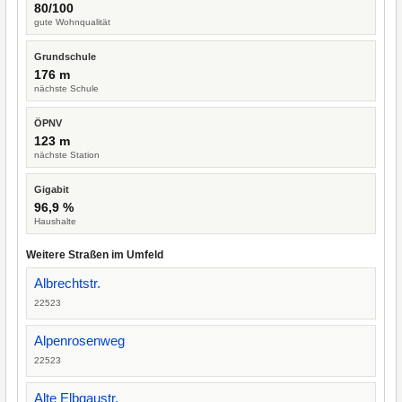
80/100
gute Wohnqualität
Grundschule
176 m
nächste Schule
ÖPNV
123 m
nächste Station
Gigabit
96,9 %
Haushalte
Weitere Straßen im Umfeld
Albrechtstr.
22523
Alpenrosenweg
22523
Alte Elbgaustr.