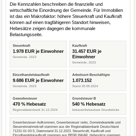
Die Kennzahlen beschreiben die finanzielle und
wirtschaftliche Einordnung der Gemeinde. Für Immobilien
ist das ein Makrofaktor: höhere Steuerkraft und Kaufkraft
können auf einen tragfähigeren Standort hinweisen,
Hebesätze zeigen dagegen die kommunale
Belastungsseite.
Steuerkraft
Kaufkraft
1.978 EUR je Einwohner
31.457 EUR je
Einwohner
Gemeinde, 2023
Gemeinde, 2023
Einzelhandelskaufkraft
Arbeitsort-Beschäftigte
9.686 EUR je Einwohner
1.073.152
Gemeinde, 2023
Stand 30.06.2024
Gewerbesteuer
Grundsteuer B
470 % Hebesatz
540 % Hebesatz
Regionaldatenbank 31.12.2024
bebaute/bebaubare Grundstücke
Gewerbesteuer-Aufkommen, Gewerbesteuer netto, Gemeindeanteile und
Steuereinnahmekraft stammen aus der Regionaldatenbank Deutschland
71231-01-03-5, Datenstand 31.12.2023. Steuerkraft, Kaufkraft und
Einzelhandelskaufkraft stammen aus BBSR INKAR. Hebesätze stammen