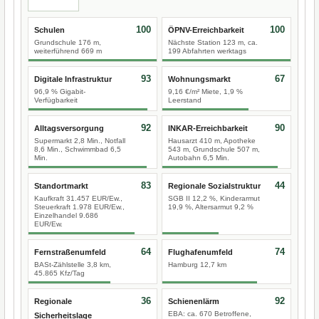
100
100
Schulen
ÖPNV-Erreichbarkeit
Grundschule 176 m,
Nächste Station 123 m, ca.
weiterführend 669 m
199 Abfahrten werktags
93
67
Digitale Infrastruktur
Wohnungsmarkt
96,9 % Gigabit-
9,16 €/m² Miete, 1,9 %
Verfügbarkeit
Leerstand
92
90
Alltagsversorgung
INKAR-Erreichbarkeit
Supermarkt 2,8 Min., Notfall
Hausarzt 410 m, Apotheke
8,6 Min., Schwimmbad 6,5
543 m, Grundschule 507 m,
Min.
Autobahn 6,5 Min.
83
44
Standortmarkt
Regionale Sozialstruktur
Kaufkraft 31.457 EUR/Ew.,
SGB II 12,2 %, Kinderarmut
Steuerkraft 1.978 EUR/Ew.,
19,9 %, Altersarmut 9,2 %
Einzelhandel 9.686
EUR/Ew.
64
74
Fernstraßenumfeld
Flughafenumfeld
BASt-Zählstelle 3,8 km,
Hamburg 12,7 km
45.865 Kfz/Tag
36
92
Regionale
Schienenlärm
EBA: ca. 670 Betroffene,
Sicherheitslage