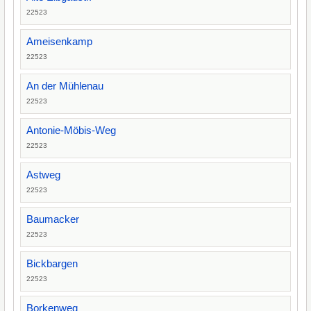
22523
Ameisenkamp
22523
An der Mühlenau
22523
Antonie-Möbis-Weg
22523
Astweg
22523
Baumacker
22523
Bickbargen
22523
Borkenweg