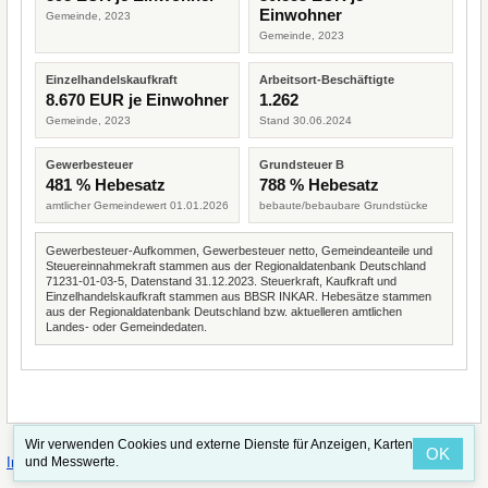
Einwohner
Gemeinde, 2023
Gemeinde, 2023
Einzelhandelskaufkraft
Arbeitsort-Beschäftigte
8.670 EUR je Einwohner
1.262
Gemeinde, 2023
Stand 30.06.2024
Gewerbesteuer
Grundsteuer B
481 % Hebesatz
788 % Hebesatz
amtlicher Gemeindewert 01.01.2026
bebaute/bebaubare Grundstücke
Gewerbesteuer-Aufkommen, Gewerbesteuer netto, Gemeindeanteile und
Steuereinnahmekraft stammen aus der Regionaldatenbank Deutschland
71231-01-03-5, Datenstand 31.12.2023. Steuerkraft, Kaufkraft und
Einzelhandelskaufkraft stammen aus BBSR INKAR. Hebesätze stammen
aus der Regionaldatenbank Deutschland bzw. aktuelleren amtlichen
Landes- oder Gemeindedaten.
Wir verwenden Cookies und externe Dienste für Anzeigen, Karten
OK
·
·
Impressum
Straßenindex
Valid CSS
und Messwerte.