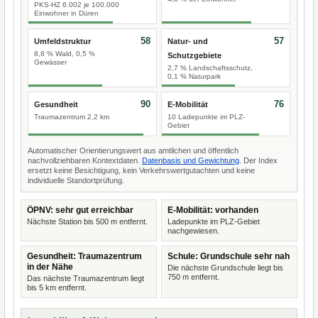
PKS-HZ 6.002 je 100.000
Einwohner in Düren
58
57
Umfeldstruktur
Natur- und
8,8 % Wald, 0,5 %
Schutzgebiete
Gewässer
2,7 % Landschaftsschutz,
0,1 % Naturpark
90
76
Gesundheit
E-Mobilität
Traumazentrum 2,2 km
10 Ladepunkte im PLZ-
Gebiet
Automatischer Orientierungswert aus amtlichen und öffentlich
nachvollziehbaren Kontextdaten.
Datenbasis und Gewichtung
. Der Index
ersetzt keine Besichtigung, kein Verkehrswertgutachten und keine
individuelle Standortprüfung.
ÖPNV: sehr gut erreichbar
E-Mobilität: vorhanden
Nächste Station bis 500 m entfernt.
Ladepunkte im PLZ-Gebiet
nachgewiesen.
Gesundheit: Traumazentrum
Schule: Grundschule sehr nah
in der Nähe
Die nächste Grundschule liegt bis
750 m entfernt.
Das nächste Traumazentrum liegt
bis 5 km entfernt.