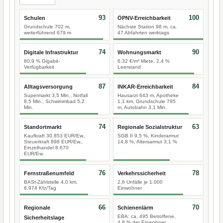
93
100
Schulen
ÖPNV-Erreichbarkeit
Grundschule 702 m,
Nächste Station 98 m, ca.
weiterführend 679 m
47 Abfahrten werktags
74
90
Digitale Infrastruktur
Wohnungsmarkt
80,9 % Gigabit-
6,32 €/m² Miete, 2,4 %
Verfügbarkeit
Leerstand
87
84
Alltagsversorgung
INKAR-Erreichbarkeit
Supermarkt 3,5 Min., Notfall
Hausarzt 643 m, Apotheke
8,5 Min., Schwimmbad 5,2
1,1 km, Grundschule 795
Min.
m, Autobahn 3,1 Min.
74
63
Standortmarkt
Regionale Sozialstruktur
Kaufkraft 30.853 EUR/Ew.,
SGB II 9,5 %, Kinderarmut
Steuerkraft 898 EUR/Ew.,
14,8 %, Altersarmut 3,1 %
Einzelhandel 8.670
EUR/Ew.
76
78
Fernstraßenumfeld
Verkehrssicherheit
BASt-Zählstelle 4,0 km,
2,6 Unfälle je 1.000
6.974 Kfz/Tag
Einwohner
66
70
Regionale
Schienenlärm
EBA: ca. 495 Betroffene,
Sicherheitslage
4,8 % der Einwohner