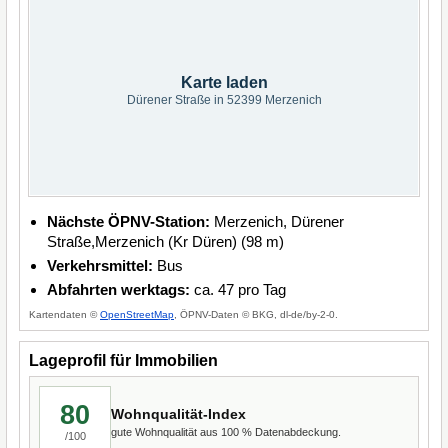
Karte laden
Dürener Straße in 52399 Merzenich
Nächste ÖPNV-Station:
Merzenich, Dürener
Straße,Merzenich (Kr Düren) (98 m)
Verkehrsmittel:
Bus
Abfahrten werktags:
ca. 47 pro Tag
Kartendaten ©
OpenStreetMap
, ÖPNV-Daten © BKG, dl-de/by-2-0.
Lageprofil für Immobilien
80
Wohnqualität-Index
gute Wohnqualität aus 100 % Datenabdeckung.
/100