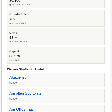
80/100
gute Wohnqualität
Grundschule
702 m
nächste Schule
ÖPNV
98 m
nächste Station
Gigabit
80,9 %
Haushalte
Weitere Straßen im Umfeld
Akazienstr.
52399
Am alten Sportplatz
52399
Am Olligsmaar