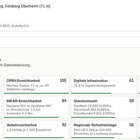
g, Felsberg Überherrn (71 m)
g
© BKG, dl-de/by-2-0.
x
0 % Datenabdeckung.
100
61
ÖPNV-Erreichbarkeit
Digitale Infrastruktur
Nächste Station 71 m, ca. 50
73,4 % Gigabit-Verfügbarkeit
Abfahrten werktags
84
68
INKAR-Erreichbarkeit
Standortmarkt
Hausarzt 903 m, Apotheke 887
Kaufkraft 29.480 EUR/Ew.,
m, Grundschule 1,3 km,
Steuerkraft 883 EUR/Ew.,
Autobahn 6,3 Min.
Einzelhandel 8.661 EUR/Ew.
92
66
Verkehrssicherheit
Regionale Sicherheitslage
1,9 Unfälle je 1.000 Einwohner
PKS-HZ 6.069 je 100.000
Einwohner im Landkreis Saarlouis