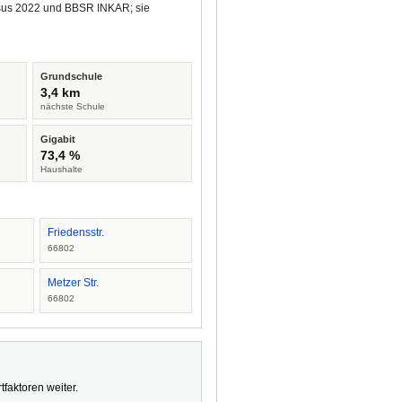
ensus 2022 und BBSR INKAR; sie
Grundschule
3,4 km
nächste Schule
Gigabit
73,4 %
Haushalte
Friedensstr.
66802
Metzer Str.
66802
faktoren weiter.