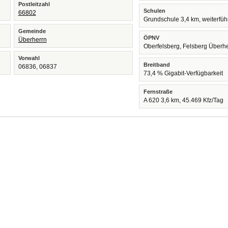
Postleitzahl
Schulen
66802
Grundschule 3,4 km, weiterfü
Gemeinde
ÖPNV
Überherrn
Oberfelsberg, Felsberg Überh
Vorwahl
Breitband
06836, 06837
73,4 % Gigabit-Verfügbarkeit
Fernstraße
A 620 3,6 km, 45.469 Kfz/Tag