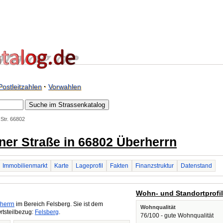
Postleitzahlen
·
Vorwahlen
Str. 66802
ener Straße in 66802 Überherrn
Immobilienmarkt
Karte
Lageprofil
Fakten
Finanzstruktur
Datenstand
Wohn- und Standortprofi
herrn
im Bereich Felsberg. Sie ist dem
Wohnqualität
rtsteilbezug:
Felsberg
.
76/100 - gute Wohnqualität