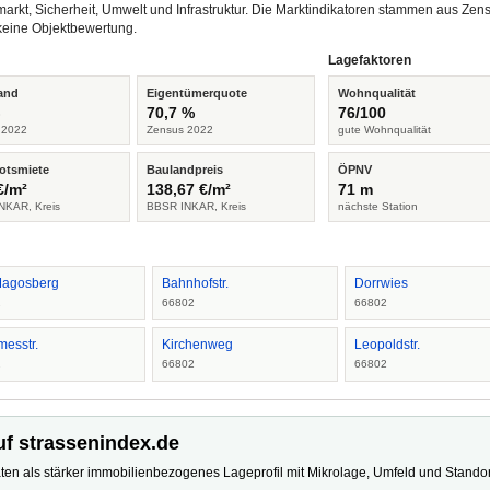
arkt, Sicherheit, Umwelt und Infrastruktur. Die Marktindikatoren stammen aus Z
keine Objektbewertung.
Lagefaktoren
and
Eigentümerquote
Wohnqualität
%
70,7 %
76/100
 2022
Zensus 2022
gute Wohnqualität
otsmiete
Baulandpreis
ÖPNV
€/m²
138,67 €/m²
71 m
NKAR, Kreis
BBSR INKAR, Kreis
nächste Station
agosberg
Bahnhofstr.
Dorrwies
2
66802
66802
esstr.
Kirchenweg
Leopoldstr.
2
66802
66802
uf strassenindex.de
ten als stärker immobilienbezogenes Lageprofil mit Mikrolage, Umfeld und Standort