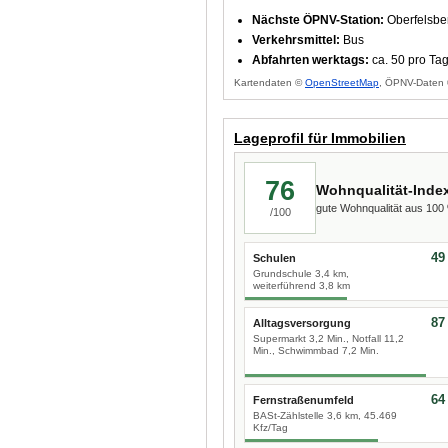
Nächste ÖPNV-Station:
Oberfelsber
Verkehrsmittel:
Bus
Abfahrten werktags:
ca. 50 pro Ta
Kartendaten ©
OpenStreetMap
, ÖPNV-Daten 
Lageprofil für Immobilien
76
Wohnqualität-Inde
gute Wohnqualität aus 10
/100
49
Schulen
Grundschule 3,4 km,
weiterführend 3,8 km
87
Alltagsversorgung
Supermarkt 3,2 Min., Notfall 11,2
Min., Schwimmbad 7,2 Min.
64
Fernstraßenumfeld
BASt-Zählstelle 3,6 km, 45.469
Kfz/Tag