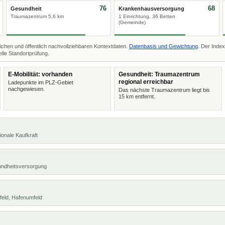
76
68
Gesundheit
Krankenhausversorgung
Traumazentrum 5,6 km
1 Einrichtung, 36 Betten
(Gemeinde)
ichen und öffentlich nachvollziehbaren Kontextdaten.
Datenbasis und Gewichtung
. Der Index
lle Standortprüfung.
E-Mobilität: vorhanden
Gesundheit: Traumazentrum
regional erreichbar
Ladepunkte im PLZ-Gebiet
nachgewiesen.
Das nächste Traumazentrum liegt bis
15 km entfernt.
ionale Kaufkraft
undheitsversorgung
feld, Hafenumfeld