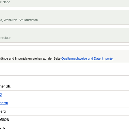
te Nähe
e, Wahlkreis-Strukturdaten
struktur
tände und Importdaten stehen auf der Seite
Quellennachweise und Datenimporte
.
er Str.
2
herrn
berg
95628
6161