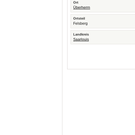
Ort
Überherrn
Ortsteil
Felsberg
Landkreis
Saarlouis