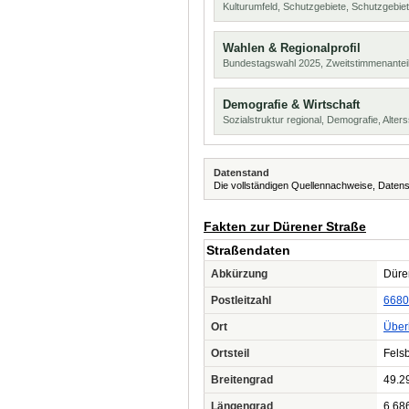
Kulturumfeld, Schutzgebiete, Schutzgebie
Wahlen & Regionalprofil
Bundestagswahl 2025, Zweitstimmenanteil
Demografie & Wirtschaft
Sozialstruktur regional, Demografie, Alters
Datenstand
Die vollständigen Quellennachweise, Datens
Fakten zur Dürener Straße
Straßendaten
Abkürzung
Düren
Postleitzahl
6680
Ort
Über
Ortsteil
Fels
Breitengrad
49.2
Längengrad
6.68