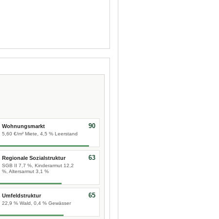
90
Wohnungsmarkt
5,60 €/m² Miete, 4,5 % Leerstand
63
Regionale Sozialstruktur
SGB II 7,7 %, Kinderarmut 12,2
%, Altersarmut 3,1 %
65
Umfeldstruktur
22,9 % Wald, 0,4 % Gewässer