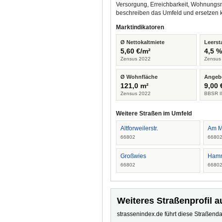
Versorgung, Erreichbarkeit, Wohnungsm
beschreiben das Umfeld und ersetzen 
Marktindikatoren
Ø Nettokaltmiete
Leerst
5,60 €/m²
4,5 
Zensus 2022
Zensus
Ø Wohnfläche
Angeb
121,0 m²
9,00 
Zensus 2022
BBSR I
Weitere Straßen im Umfeld
Altforweilerstr.
Am M
66802
6680
Großwies
Hamm
66802
6680
Weiteres Straßenprofil a
strassenindex.de führt diese Straßenda