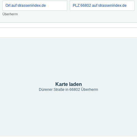
Ort auf strassenindex.de
PLZ 66802 auf strassenindex.de
Überherrn
Karte laden
Dürener Straße in 66802 Überherrn