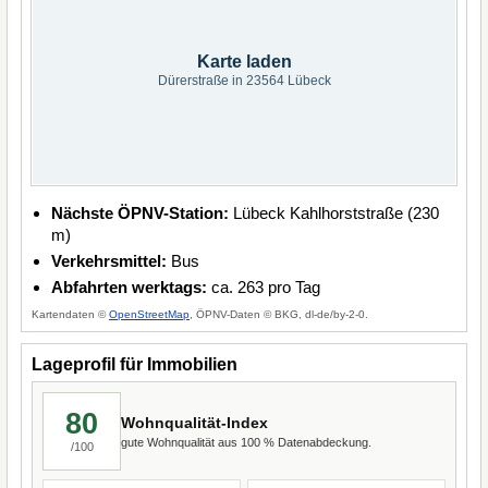
Karte laden
Dürerstraße in 23564 Lübeck
Nächste ÖPNV-Station:
Lübeck Kahlhorststraße (230
m)
Verkehrsmittel:
Bus
Abfahrten werktags:
ca. 263 pro Tag
Kartendaten ©
OpenStreetMap
, ÖPNV-Daten © BKG, dl-de/by-2-0.
Lageprofil für Immobilien
80
Wohnqualität-Index
gute Wohnqualität aus 100 % Datenabdeckung.
/100