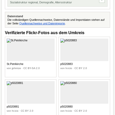
Sozialstruktur regional, Demografie, Altersstruktur
Datenstand
Die vollständigen Quellennachweise, Datenstände und Importdaten stehen auf
der Seite
Quellennachweise und Datenimporte
.
Verifizierte Flickr-Fotos aus dem Umkreis
St.Petrikirche
p5020883
von jphintze · CC BY-SA 2.0
von hr.icio · CC BY 2.0
p5020881
p5020880
von hr.icio · CC BY 2.0
von hr.icio · CC BY 2.0