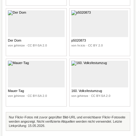
Der Dom
p5020873
von jphintze · CC BY-SA 2.0
von hr.icio · CC BY 2.0
Mauer-Tag
160. Volksfestumzug
von jphintze · CC BY-SA 2.0
von jphintze · CC BY-SA 2.0
Nur Flickr-Fotos mit zuvor geprüfter Bild-URL und erreichbarer Flickr-Fotoseite
werden angezeigt. Nicht verifizierte Altquellen werden nicht verwendet. Letzte
Linkprüfung: 15.05.2026.