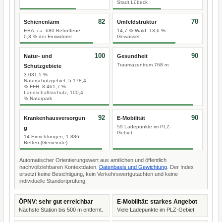
Stadt Lübeck
82
70
Schienenlärm
Umfeldstruktur
EBA: ca. 680 Betroffene,
14,7 % Wald, 13,6 %
0,3 % der Einwohner
Gewässer
100
90
Natur- und
Gesundheit
Traumazentrum 768 m
Schutzgebiete
3.031,5 %
Naturschutzgebiet, 5.178,4
% FFH, 8.461,7 %
Landschaftsschutz, 100,4
% Naturpark
92
90
Krankenhausversorgun
E-Mobilität
59 Ladepunkte im PLZ-
g
Gebiet
14 Einrichtungen, 1.886
Betten (Gemeinde)
Automatischer Orientierungswert aus amtlichen und öffentlich
nachvollziehbaren Kontextdaten.
Datenbasis und Gewichtung
. Der Index
ersetzt keine Besichtigung, kein Verkehrswertgutachten und keine
individuelle Standortprüfung.
ÖPNV: sehr gut erreichbar
E-Mobilität: starkes Angebot
Nächste Station bis 500 m entfernt.
Viele Ladepunkte im PLZ-Gebiet.