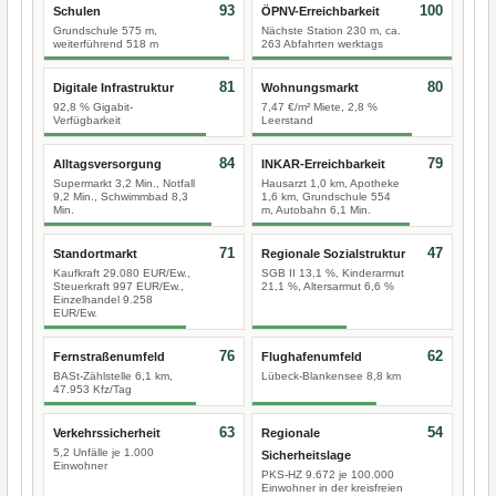
93
100
Schulen
ÖPNV-Erreichbarkeit
Grundschule 575 m,
Nächste Station 230 m, ca.
weiterführend 518 m
263 Abfahrten werktags
81
80
Digitale Infrastruktur
Wohnungsmarkt
92,8 % Gigabit-
7,47 €/m² Miete, 2,8 %
Verfügbarkeit
Leerstand
84
79
Alltagsversorgung
INKAR-Erreichbarkeit
Supermarkt 3,2 Min., Notfall
Hausarzt 1,0 km, Apotheke
9,2 Min., Schwimmbad 8,3
1,6 km, Grundschule 554
Min.
m, Autobahn 6,1 Min.
71
47
Standortmarkt
Regionale Sozialstruktur
Kaufkraft 29.080 EUR/Ew.,
SGB II 13,1 %, Kinderarmut
Steuerkraft 997 EUR/Ew.,
21,1 %, Altersarmut 6,6 %
Einzelhandel 9.258
EUR/Ew.
76
62
Fernstraßenumfeld
Flughafenumfeld
BASt-Zählstelle 6,1 km,
Lübeck-Blankensee 8,8 km
47.953 Kfz/Tag
63
54
Verkehrssicherheit
Regionale
5,2 Unfälle je 1.000
Sicherheitslage
Einwohner
PKS-HZ 9.672 je 100.000
Einwohner in der kreisfreien