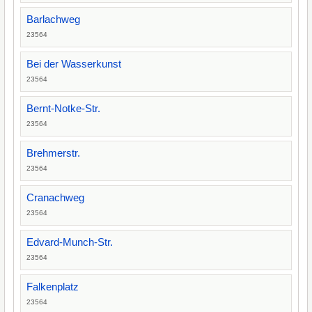
Barlachweg
23564
Bei der Wasserkunst
23564
Bernt-Notke-Str.
23564
Brehmerstr.
23564
Cranachweg
23564
Edvard-Munch-Str.
23564
Falkenplatz
23564