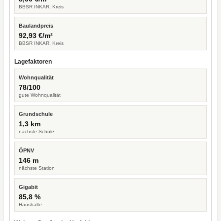
BBSR INKAR, Kreis
Baulandpreis
92,93 €/m²
BBSR INKAR, Kreis
Lagefaktoren
Wohnqualität
78/100
gute Wohnqualität
Grundschule
1,3 km
nächste Schule
ÖPNV
146 m
nächste Station
Gigabit
85,8 %
Haushalte