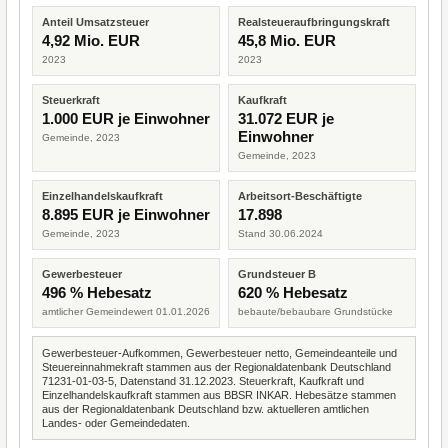
Anteil Umsatzsteuer
Realsteueraufbringungskraft
4,92 Mio. EUR
45,8 Mio. EUR
2023
2023
Steuerkraft
Kaufkraft
1.000 EUR je Einwohner
31.072 EUR je
Einwohner
Gemeinde, 2023
Gemeinde, 2023
Einzelhandelskaufkraft
Arbeitsort-Beschäftigte
8.895 EUR je Einwohner
17.898
Gemeinde, 2023
Stand 30.06.2024
Gewerbesteuer
Grundsteuer B
496 % Hebesatz
620 % Hebesatz
amtlicher Gemeindewert 01.01.2026
bebaute/bebaubare Grundstücke
Gewerbesteuer-Aufkommen, Gewerbesteuer netto, Gemeindeanteile und
Steuereinnahmekraft stammen aus der Regionaldatenbank Deutschland
71231-01-03-5, Datenstand 31.12.2023. Steuerkraft, Kaufkraft und
Einzelhandelskaufkraft stammen aus BBSR INKAR. Hebesätze stammen
aus der Regionaldatenbank Deutschland bzw. aktuelleren amtlichen
Landes- oder Gemeindedaten.