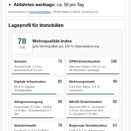
Abfahrten werktags:
ca. 58 pro Tag
Kartendaten ©
OpenStreetMap
, ÖPNV-Daten © BKG, dl-de/by-2-0.
Lageprofil für Immobilien
78
Wohnqualität-Index
gute Wohnqualität aus 100 % Datenabdeckung.
/100
72
100
Schulen
ÖPNV-Erreichbarkeit
Grundschule 1,3 km,
Nächste Station 146 m, ca.
weiterführend 3,4 km
58 Abfahrten werktags
85
90
Digitale Infrastruktur
Wohnungsmarkt
85,8 % Gigabit-
5,93 €/m² Miete, 4,4 %
Verfügbarkeit
Leerstand
80
82
Alltagsversorgung
INKAR-Erreichbarkeit
Supermarkt 3,4 Min., Notfall
Hausarzt 805 m, Apotheke
12,8 Min., Schwimmbad 6,7
1,0 km, Grundschule 924
Min.
m, Autobahn 5,9 Min.
78
63
Standortmarkt
Regionale Sozialstruktur
Kaufkraft 31.072 EUR/Ew.,
SGB II 9,2 %, Kinderarmut