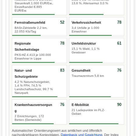
Steuerkraft 1.000 EUR/Ew.,
13,6 %, Altersarmut 3,0 %
Einzelhandel 8.895
EUR/Ew.
52
78
Fernstraßenumfeld
Verkehrssicherheit
BASt-Zählstelle 2,2 km,
3,4 Unfälle je 1.000
22.053 Kfz/Tag
Einwohner
78
61
Regionale
Umfeldstruktur
15,1 % Wald, 1,1 %
Sicherheitslage
Gewässer
PKS-HZ 4.413 je 100.000
Einwohner in Lippe
83
76
Natur- und
Gesundheit
Traumazentrum 5,8 km
Schutzgebiete
4,2 % Naturschutzgebiet,
1,4 % FFH, 74,5 %
Landschaftsschutz, 99,7 %
Naturpark
76
90
Krankenhausversorgun
E-Mobilität
21 Ladepunkte im PLZ-
g
Gebiet
2 Einrichtungen, 172
Betten (Gemeinde)
Automatischer Orientierungswert aus amtlichen und öffentlich
nachvollziehbaren Kontextdaten.
Datenbasis und Gewichtung
. Der Index