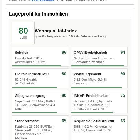
Lageprofil für Immobilien
80
Wohnqualität-Index
gute Wohnqualität aus 100 % Datenabdeckung.
/100
86
94
Schulen
ÖPNV-Erreichbarkeit
Grundschule 281 m,
Nächste Station 155 m, ca.
weiterführend 3,0 km
8 Abfahrten werktags
80
90
Digitale Infrastruktur
Wohnungsmarkt
82,6 % Gigabit-
5,32 €/m² Miete, 5,0 %
Verfügbarkeit
Leerstand
80
75
Alltagsversorgung
INKAR-Erreichbarkeit
Supermarkt 3,7 Min., Notfall
Hausarzt 1,4 km, Apotheke
14,8 Min., Schwimmbad 4,3
1,5 km, Grundschule 822
Min.
m, Autobahn 13,7 Min.
65
63
Standortmarkt
Regionale Sozialstruktur
Kaufkraft 29.219 EUR/Ew.,
SGB II 9,2 %, Kinderarmut
Steuerkraft 838 EUR/Ew.,
13,6 %, Altersarmut 3,0 %
Einzelhandel 7.977
EUR/Ew.