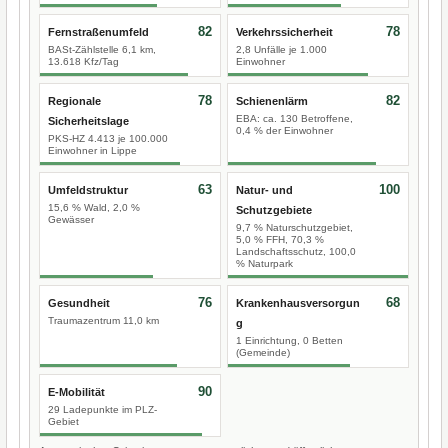
82
78
Fernstraßenumfeld
Verkehrssicherheit
BASt-Zählstelle 6,1 km,
2,8 Unfälle je 1.000
13.618 Kfz/Tag
Einwohner
78
82
Regionale
Schienenlärm
EBA: ca. 130 Betroffene,
Sicherheitslage
0,4 % der Einwohner
PKS-HZ 4.413 je 100.000
Einwohner in Lippe
63
100
Umfeldstruktur
Natur- und
15,6 % Wald, 2,0 %
Schutzgebiete
Gewässer
9,7 % Naturschutzgebiet,
5,0 % FFH, 70,3 %
Landschaftsschutz, 100,0
% Naturpark
76
68
Gesundheit
Krankenhausversorgun
Traumazentrum 11,0 km
g
1 Einrichtung, 0 Betten
(Gemeinde)
90
E-Mobilität
29 Ladepunkte im PLZ-
Gebiet