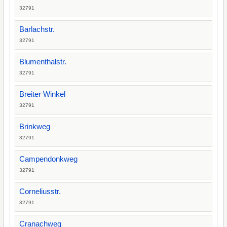
32791
Barlachstr.
32791
Blumenthalstr.
32791
Breiter Winkel
32791
Brinkweg
32791
Campendonkweg
32791
Corneliusstr.
32791
Cranachweg