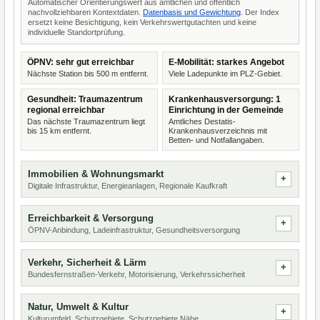
Automatischer Orientierungswert aus amtlichen und öffentlich
nachvollziehbaren Kontextdaten.
Datenbasis und Gewichtung
. Der Index
ersetzt keine Besichtigung, kein Verkehrswertgutachten und keine
individuelle Standortprüfung.
ÖPNV: sehr gut erreichbar
E-Mobilität: starkes Angebot
Nächste Station bis 500 m entfernt.
Viele Ladepunkte im PLZ-Gebiet.
Gesundheit: Traumazentrum
Krankenhausversorgung: 1
regional erreichbar
Einrichtung in der Gemeinde
Das nächste Traumazentrum liegt
Amtliches Destatis-
bis 15 km entfernt.
Krankenhausverzeichnis mit
Betten- und Notfallangaben.
Immobilien & Wohnungsmarkt
Digitale Infrastruktur, Energieanlagen, Regionale Kaufkraft
Erreichbarkeit & Versorgung
ÖPNV-Anbindung, Ladeinfrastruktur, Gesundheitsversorgung
Verkehr, Sicherheit & Lärm
Bundesfernstraßen-Verkehr, Motorisierung, Verkehrssicherheit
Natur, Umwelt & Kultur
Kulturumfeld, Schutzgebiete, Schutzgebiete Nähe