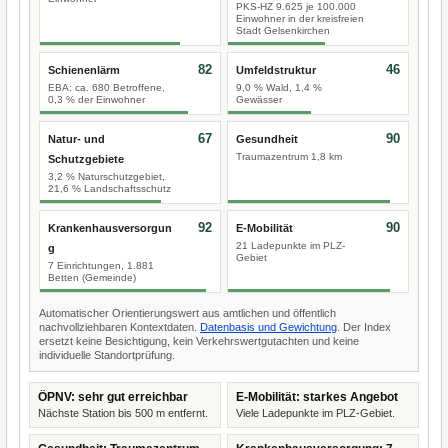
PKS-HZ 9.625 je 100.000
Einwohner in der kreisfreien
Stadt Gelsenkirchen
82
46
Schienenlärm
Umfeldstruktur
EBA: ca. 680 Betroffene,
9,0 % Wald, 1,4 %
0,3 % der Einwohner
Gewässer
67
90
Natur- und
Gesundheit
Traumazentrum 1,8 km
Schutzgebiete
3,2 % Naturschutzgebiet,
21,6 % Landschaftsschutz
92
90
Krankenhausversorgun
E-Mobilität
21 Ladepunkte im PLZ-
g
Gebiet
7 Einrichtungen, 1.881
Betten (Gemeinde)
Automatischer Orientierungswert aus amtlichen und öffentlich
nachvollziehbaren Kontextdaten.
Datenbasis und Gewichtung
. Der Index
ersetzt keine Besichtigung, kein Verkehrswertgutachten und keine
individuelle Standortprüfung.
ÖPNV: sehr gut erreichbar
E-Mobilität: starkes Angebot
Nächste Station bis 500 m entfernt.
Viele Ladepunkte im PLZ-Gebiet.