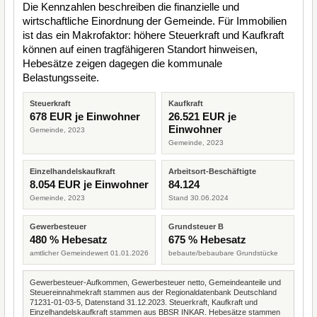
Die Kennzahlen beschreiben die finanzielle und
wirtschaftliche Einordnung der Gemeinde. Für Immobilien
ist das ein Makrofaktor: höhere Steuerkraft und Kaufkraft
können auf einen tragfähigeren Standort hinweisen,
Hebesätze zeigen dagegen die kommunale
Belastungsseite.
Steuerkraft
Kaufkraft
678 EUR je Einwohner
26.521 EUR je
Einwohner
Gemeinde, 2023
Gemeinde, 2023
Einzelhandelskaufkraft
Arbeitsort-Beschäftigte
8.054 EUR je Einwohner
84.124
Gemeinde, 2023
Stand 30.06.2024
Gewerbesteuer
Grundsteuer B
480 % Hebesatz
675 % Hebesatz
amtlicher Gemeindewert 01.01.2026
bebaute/bebaubare Grundstücke
Gewerbesteuer-Aufkommen, Gewerbesteuer netto, Gemeindeanteile und
Steuereinnahmekraft stammen aus der Regionaldatenbank Deutschland
71231-01-03-5, Datenstand 31.12.2023. Steuerkraft, Kaufkraft und
Einzelhandelskaufkraft stammen aus BBSR INKAR. Hebesätze stammen