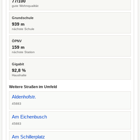
77/100
gute Wohnqualität
Grundschule
939 m
nächste Schule
ÖPNV
159 m
nächste Station
Gigabit
92,8 %
Haushalte
Weitere Straßen im Umfeld
Aldenhofstr.
45883
Am Eichenbusch
45883
Am Schillerplatz