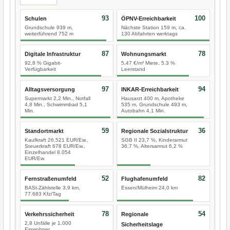
93
100
Schulen
ÖPNV-Erreichbarkeit
Grundschule 939 m,
Nächste Station 159 m, ca.
weiterführend 752 m
130 Abfahrten werktags
87
78
Digitale Infrastruktur
Wohnungsmarkt
92,8 % Gigabit-
5,47 €/m² Miete, 5,3 %
Verfügbarkeit
Leerstand
97
94
Alltagsversorgung
INKAR-Erreichbarkeit
Supermarkt 2,2 Min., Notfall
Hausarzt 400 m, Apotheke
4,8 Min., Schwimmbad 5,1
535 m, Grundschule 493 m,
Min.
Autobahn 4,1 Min.
59
36
Standortmarkt
Regionale Sozialstruktur
Kaufkraft 26.521 EUR/Ew.,
SGB II 23,7 %, Kinderarmut
Steuerkraft 678 EUR/Ew.,
36,7 %, Altersarmut 6,2 %
Einzelhandel 8.054
EUR/Ew.
52
82
Fernstraßenumfeld
Flughafenumfeld
BASt-Zählstelle 3,9 km,
Essen/Mülheim 24,0 km
77.683 Kfz/Tag
78
54
Verkehrssicherheit
Regionale
2,8 Unfälle je 1.000
Sicherheitslage
Einwohner