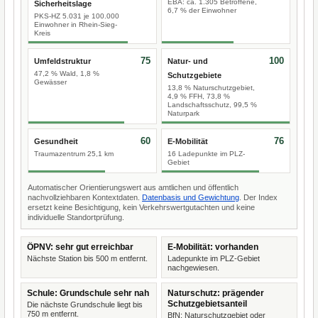
EBA: ca. 1.305 Betroffene,
Sicherheitslage
6,7 % der Einwohner
PKS-HZ 5.031 je 100.000
Einwohner in Rhein-Sieg-
Kreis
75
100
Umfeldstruktur
Natur- und
47,2 % Wald, 1,8 %
Schutzgebiete
Gewässer
13,8 % Naturschutzgebiet,
4,9 % FFH, 73,8 %
Landschaftsschutz, 99,5 %
Naturpark
60
76
Gesundheit
E-Mobilität
Traumazentrum 25,1 km
16 Ladepunkte im PLZ-
Gebiet
Automatischer Orientierungswert aus amtlichen und öffentlich
nachvollziehbaren Kontextdaten.
Datenbasis und Gewichtung
. Der Index
ersetzt keine Besichtigung, kein Verkehrswertgutachten und keine
individuelle Standortprüfung.
ÖPNV: sehr gut erreichbar
E-Mobilität: vorhanden
Nächste Station bis 500 m entfernt.
Ladepunkte im PLZ-Gebiet
nachgewiesen.
Schule: Grundschule sehr nah
Naturschutz: prägender
Schutzgebietsanteil
Die nächste Grundschule liegt bis
750 m entfernt.
BfN: Naturschutzgebiet oder