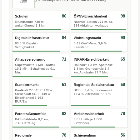
/100
86
98
Schulen
ÖPNV-Erreichbarkeit
Grundschule 736 m,
Nächste Station 271 m, ca.
weiterführend 1,3 km
188 Abfahrten werktags
84
90
Digitale Infrastruktur
Wohnungsmarkt
83,0 % Gigabit-
5,41 €/m² Miete, 3,9 %
Verfügbarkeit
Leerstand
71
65
Alltagsversorgung
INKAR-Erreichbarkeit
Supermarkt 6,1 Min., Notfall
Hausarzt 1,3 km, Apotheke
16,1 Min., Schwimmbad 9,1
1,8 km, Grundschule 1,4
Min.
km, Autobahn 27,7 Min.
61
69
Standortmarkt
Regionale Sozialstruktur
Kaufkraft 27.543 EUR/Ew.,
SGB II 7,4 %, Kinderarmut
Steuerkraft 649 EUR/Ew.,
11,4 %, Altersarmut 3,1 %
Einzelhandel 8.163
EUR/Ew.
82
78
Fernstraßenumfeld
Verkehrssicherheit
BASt-Zählstelle 8,2 km,
3,0 Unfälle je 1.000
7.407 Kfz/Tag
Einwohner
78
56
Regionale
Schienenlärm