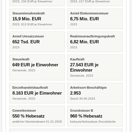
2023, 234 EUR je Einwohner
2023, 217 EUR je Einwohner
Steuereinnahmekraft
Anteil Einkommensteuer
15,9 Mio. EUR
8,75 Mio. EUR
2023, 813 EUR je Einwohner
2023
Anteil Umsatzsteuer
Realsteueraufbringungskraft
652 Tsd. EUR
6,82 Mio. EUR
2023
2023
Steuerkraft
Kaufkraft
649 EUR je Einwohner
27.543 EUR je
Einwohner
Gemeinde, 2023
Gemeinde, 2023
Einzelhandelskaufkraft
Arbeitsort-Beschäftigte
8.163 EUR je Einwohner
2.953
Gemeinde, 2023
Stand 30.06.2024
Gewerbesteuer
Grundsteuer B
550 % Hebesatz
960 % Hebesatz
amtlicher Gemeindewert 01.01.2026
bebaute/bebaubare Grundstücke