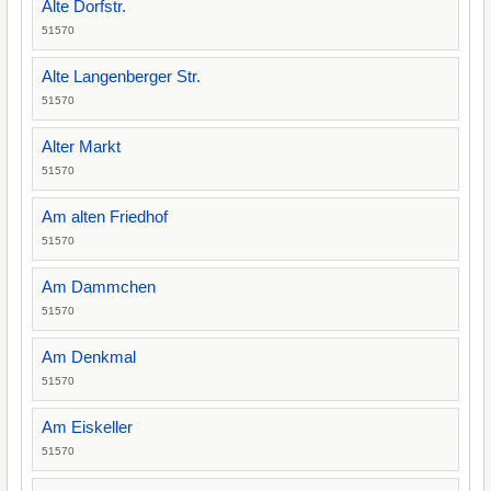
Alte Dorfstr.
51570
Alte Langenberger Str.
51570
Alter Markt
51570
Am alten Friedhof
51570
Am Dammchen
51570
Am Denkmal
51570
Am Eiskeller
51570