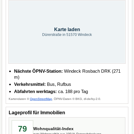
Karte laden
Dürerstraße in 51570 Windeck
Nächste ÖPNV-Station:
Windeck Rosbach DRK (271
m)
Verkehrsmittel:
Bus, Rufbus
Abfahrten werktags:
ca. 188 pro Tag
Kartendaten ©
OpenStreetMap
, ÖPNV-Daten © BKG, dl-de/by-2-0.
Lageprofil für Immobilien
79
Wohnqualität-Index
gute Wohnqualität aus 100 % Datenabdeckung.