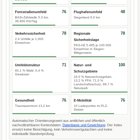
76
48
Fernstraßenumfeld
Flughafenumfeld
BASt-Zählstelle 5,3 km,
Siegerland 6,0 km
39.800 Kfz/Tag
78
78
Verkehrssicherheit
Regionale
2,4 Unfälle je 1.000
Sicherheitslage
Einwohner
PKS-HZ 5.485 je 100.000
Einwohner in Siegen-
Wittgenstein
71
100
Umfeldstruktur
Natur- und
60,1 % Wald, 0,4 %
Schutzgebiete
Gewässer
16,0 % Naturschutzgebiet,
13,2 % FFH, 71,0 %
Landschaftsschutz, 99,7 %
Naturpark
76
76
Gesundheit
E-Mobilität
Traumazentrum 13,2 km
10 Ladepunkte im PLZ-
Gebiet
Automatischer Orientierungswert aus amtlichen und öffentlich
nachvollziehbaren Kontextdaten.
Datenbasis und Gewichtung
. Der Index
ersetzt keine Besichtigung, kein Verkehrswertgutachten und keine
individuelle Standortprüfung.