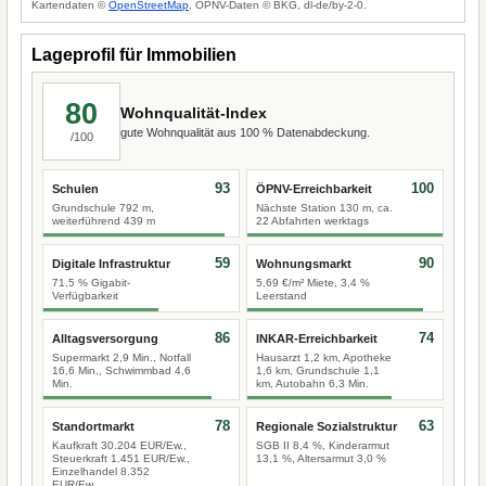
Kartendaten ©
OpenStreetMap
, ÖPNV-Daten © BKG, dl-de/by-2-0.
Lageprofil für Immobilien
80
Wohnqualität-Index
gute Wohnqualität aus 100 % Datenabdeckung.
/100
93
100
Schulen
ÖPNV-Erreichbarkeit
Grundschule 792 m,
Nächste Station 130 m, ca.
weiterführend 439 m
22 Abfahrten werktags
59
90
Digitale Infrastruktur
Wohnungsmarkt
71,5 % Gigabit-
5,69 €/m² Miete, 3,4 %
Verfügbarkeit
Leerstand
86
74
Alltagsversorgung
INKAR-Erreichbarkeit
Supermarkt 2,9 Min., Notfall
Hausarzt 1,2 km, Apotheke
16,6 Min., Schwimmbad 4,6
1,6 km, Grundschule 1,1
Min.
km, Autobahn 6,3 Min.
78
63
Standortmarkt
Regionale Sozialstruktur
Kaufkraft 30.204 EUR/Ew.,
SGB II 8,4 %, Kinderarmut
Steuerkraft 1.451 EUR/Ew.,
13,1 %, Altersarmut 3,0 %
Einzelhandel 8.352
EUR/Ew.