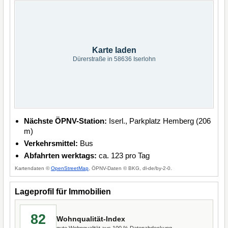
Karte laden
Dürerstraße in 58636 Iserlohn
Nächste ÖPNV-Station:
Iserl., Parkplatz Hemberg (206
m)
Verkehrsmittel:
Bus
Abfahrten werktags:
ca. 123 pro Tag
Kartendaten ©
OpenStreetMap
, ÖPNV-Daten © BKG, dl-de/by-2-0.
Lageprofil für Immobilien
82
Wohnqualität-Index
gute Wohnqualität aus 100 % Datenabdeckung.