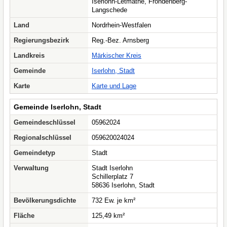
Iserlohn-Letmathe, Fröndenberg-
Langschede
Land
Nordrhein-Westfalen
Regierungsbezirk
Reg.-Bez. Arnsberg
Landkreis
Märkischer Kreis
Gemeinde
Iserlohn, Stadt
Karte
Karte und Lage
Gemeinde Iserlohn, Stadt
Gemeindeschlüssel
05962024
Regionalschlüssel
059620024024
Gemeindetyp
Stadt
Verwaltung
Stadt Iserlohn
Schillerplatz 7
58636 Iserlohn, Stadt
Bevölkerungsdichte
732 Ew. je km²
Fläche
125,49 km²