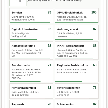
/100
93
100
Schulen
ÖPNV-Erreichbarkeit
Grundschule 800 m,
Nächste Station 206 m, ca.
weiterführend 420 m
123 Abfahrten werktags
62
87
Digitale Infrastruktur
Wohnungsmarkt
74,6 % Gigabit-
5,69 €/m² Miete, 4,2 %
Verfügbarkeit
Leerstand
92
88
Alltagsversorgung
INKAR-Erreichbarkeit
Supermarkt 3,6 Min., Notfall
Hausarzt 646 m, Apotheke
8,0 Min., Schwimmbad 7,8
648 m, Grundschule 690 m,
Min.
Autobahn 2,7 Min.
71
63
Standortmarkt
Regionale Sozialstruktur
Kaufkraft 29.895 EUR/Ew.,
SGB II 9,9 %, Kinderarmut
Steuerkraft 1.043 EUR/Ew.,
14,9 %, Altersarmut 3,1 %
Einzelhandel 8.770
EUR/Ew.
82
78
Fernstraßenumfeld
Verkehrssicherheit
BASt-Zählstelle 11,4 km,
2,6 Unfälle je 1.000
49.250 Kfz/Tag
Einwohner
78
82
Regionale
Schienenlärm