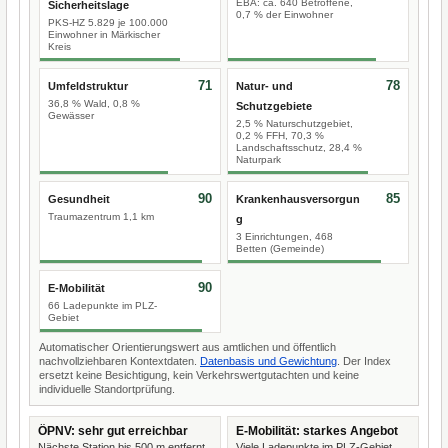
EBA: ca. 640 Betroffene,
Sicherheitslage
0,7 % der Einwohner
PKS-HZ 5.829 je 100.000
Einwohner in Märkischer
Kreis
71
78
Umfeldstruktur
Natur- und
36,8 % Wald, 0,8 %
Schutzgebiete
Gewässer
2,5 % Naturschutzgebiet,
0,2 % FFH, 70,3 %
Landschaftsschutz, 28,4 %
Naturpark
90
85
Gesundheit
Krankenhausversorgun
Traumazentrum 1,1 km
g
3 Einrichtungen, 468
Betten (Gemeinde)
90
E-Mobilität
66 Ladepunkte im PLZ-
Gebiet
Automatischer Orientierungswert aus amtlichen und öffentlich
nachvollziehbaren Kontextdaten.
Datenbasis und Gewichtung
. Der Index
ersetzt keine Besichtigung, kein Verkehrswertgutachten und keine
individuelle Standortprüfung.
ÖPNV: sehr gut erreichbar
E-Mobilität: starkes Angebot
Nächste Station bis 500 m entfernt.
Viele Ladepunkte im PLZ-Gebiet.