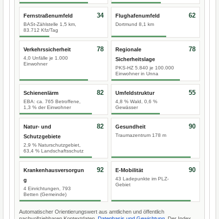
34
62
Fernstraßenumfeld
Flughafenumfeld
BASt-Zählstelle 1,5 km,
Dortmund 8,1 km
83.712 Kfz/Tag
78
78
Verkehrssicherheit
Regionale
4,0 Unfälle je 1.000
Sicherheitslage
Einwohner
PKS-HZ 5.840 je 100.000
Einwohner in Unna
82
55
Schienenlärm
Umfeldstruktur
EBA: ca. 765 Betroffene,
4,8 % Wald, 0,6 %
1,3 % der Einwohner
Gewässer
82
90
Natur- und
Gesundheit
Traumazentrum 178 m
Schutzgebiete
2,9 % Naturschutzgebiet,
63,4 % Landschaftsschutz
92
90
Krankenhausversorgun
E-Mobilität
43 Ladepunkte im PLZ-
g
Gebiet
4 Einrichtungen, 793
Betten (Gemeinde)
Automatischer Orientierungswert aus amtlichen und öffentlich
nachvollziehbaren Kontextdaten.
Datenbasis und Gewichtung
. Der Index