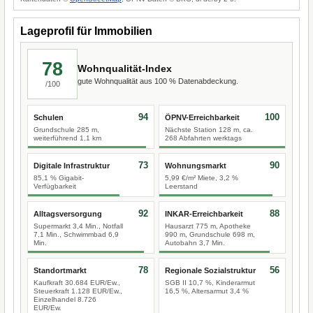
Lageprofil für Immobilien
78
Wohnqualität-Index
gute Wohnqualität aus 100 % Datenabdeckung.
/100
94
100
Schulen
ÖPNV-Erreichbarkeit
Grundschule 285 m,
Nächste Station 128 m, ca.
weiterführend 1,1 km
268 Abfahrten werktags
73
90
Digitale Infrastruktur
Wohnungsmarkt
85,1 % Gigabit-
5,99 €/m² Miete, 3,2 %
Verfügbarkeit
Leerstand
92
88
Alltagsversorgung
INKAR-Erreichbarkeit
Supermarkt 3,4 Min., Notfall
Hausarzt 775 m, Apotheke
7,1 Min., Schwimmbad 6,9
990 m, Grundschule 698 m,
Min.
Autobahn 3,7 Min.
78
56
Standortmarkt
Regionale Sozialstruktur
Kaufkraft 30.684 EUR/Ew.,
SGB II 10,7 %, Kinderarmut
Steuerkraft 1.128 EUR/Ew.,
16,5 %, Altersarmut 3,4 %
Einzelhandel 8.726
EUR/Ew.