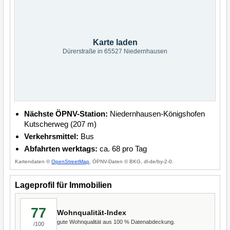
Karte laden
Dürerstraße in 65527 Niedernhausen
Nächste ÖPNV-Station:
Niedernhausen-Königshofen
Kutscherweg (207 m)
Verkehrsmittel:
Bus
Abfahrten werktags:
ca. 68 pro Tag
Kartendaten ©
OpenStreetMap
, ÖPNV-Daten © BKG, dl-de/by-2-0.
Lageprofil für Immobilien
77
Wohnqualität-Index
gute Wohnqualität aus 100 % Datenabdeckung.
/100