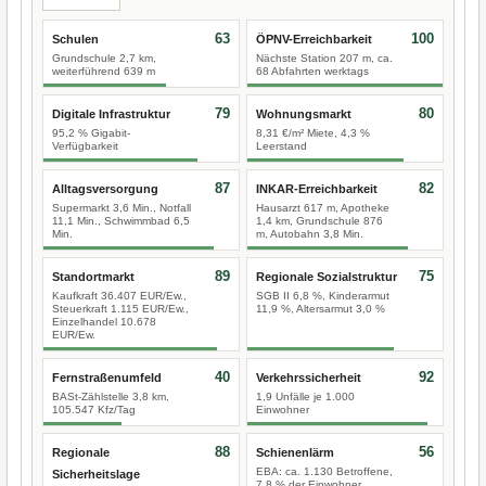
63
100
Schulen
ÖPNV-Erreichbarkeit
Grundschule 2,7 km,
Nächste Station 207 m, ca.
weiterführend 639 m
68 Abfahrten werktags
79
80
Digitale Infrastruktur
Wohnungsmarkt
95,2 % Gigabit-
8,31 €/m² Miete, 4,3 %
Verfügbarkeit
Leerstand
87
82
Alltagsversorgung
INKAR-Erreichbarkeit
Supermarkt 3,6 Min., Notfall
Hausarzt 617 m, Apotheke
11,1 Min., Schwimmbad 6,5
1,4 km, Grundschule 876
Min.
m, Autobahn 3,8 Min.
89
75
Standortmarkt
Regionale Sozialstruktur
Kaufkraft 36.407 EUR/Ew.,
SGB II 6,8 %, Kinderarmut
Steuerkraft 1.115 EUR/Ew.,
11,9 %, Altersarmut 3,0 %
Einzelhandel 10.678
EUR/Ew.
40
92
Fernstraßenumfeld
Verkehrssicherheit
BASt-Zählstelle 3,8 km,
1,9 Unfälle je 1.000
105.547 Kfz/Tag
Einwohner
88
56
Regionale
Schienenlärm
EBA: ca. 1.130 Betroffene,
Sicherheitslage
7,8 % der Einwohner