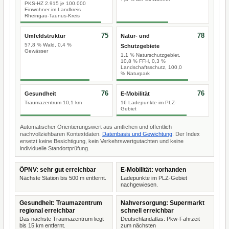
PKS-HZ 2.915 je 100.000
Einwohner im Landkreis
Rheingau-Taunus-Kreis
75
78
Umfeldstruktur
Natur- und
57,8 % Wald, 0,4 %
Schutzgebiete
Gewässer
1,1 % Naturschutzgebiet,
10,8 % FFH, 0,3 %
Landschaftsschutz, 100,0
% Naturpark
76
76
Gesundheit
E-Mobilität
Traumazentrum 10,1 km
16 Ladepunkte im PLZ-
Gebiet
Automatischer Orientierungswert aus amtlichen und öffentlich
nachvollziehbaren Kontextdaten.
Datenbasis und Gewichtung
. Der Index
ersetzt keine Besichtigung, kein Verkehrswertgutachten und keine
individuelle Standortprüfung.
ÖPNV: sehr gut erreichbar
E-Mobilität: vorhanden
Nächste Station bis 500 m entfernt.
Ladepunkte im PLZ-Gebiet
nachgewiesen.
Gesundheit: Traumazentrum
Nahversorgung: Supermarkt
regional erreichbar
schnell erreichbar
Das nächste Traumazentrum liegt
Deutschlandatlas: Pkw-Fahrzeit
bis 15 km entfernt.
zum nächsten