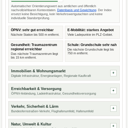
Automatischer Orientierungswert aus amtlichen und öffentlich
nachvollziehbaren Kontextdaten.
Datenbasis und Gewichtung
. Der Index
ersetzt keine Besichtigung, kein Verkehrswertgutachten und keine
individuelle Standortprüfung.
ÖPNV: sehr gut erreichbar
E-Mobilität: starkes Angebot
Nächste Station bis 500 m entfernt.
Viele Ladepunkte im PLZ-Gebiet.
Gesundheit: Traumazentrum
Schule: Grundschule sehr nah
regional erreichbar
Die nächste Grundschule liegt bis
750 m entfernt.
Das nächste Traumazentrum liegt
bis 15 km entfernt.
Immobilien & Wohnungsmarkt
Digitale Infrastruktur, Energieanlagen, Regionale Kaufkraft
Erreichbarkeit & Versorgung
ÖPNV-Anbindung, Ladeinfrastruktur, Gesundheitsversorgung
Verkehr, Sicherheit & Lärm
Bundesfernstraßen-Verkehr, Flughafenumfeld, Hafenumfeld
Natur, Umwelt & Kultur