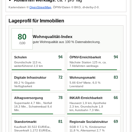
Kartendaten ©
OpenStreetMap
, ÖPNV-Daten © BKG, dl-de/by-2-0.
Lageprofil für Immobilien
80
Wohnqualität-Index
gute Wohnqualität aus 100 % Datenabdeckung.
/100
94
94
Schulen
ÖPNV-Erreichbarkeit
Grundschule 113 m,
Nächste Station 125 m, ca.
weiterführend 2,0 km
7 Abfahrten werktags
72
83
Digitale Infrastruktur
Wohnungsmarkt
89,2 % Gigabit-
5,66 €/m² Miete, 6,0 %
Verfügbarkeit
Leerstand
78
66
Alltagsversorgung
INKAR-Erreichbarkeit
Supermarkt 4,7 Min., Notfall
Hausarzt 1,9 km, Apotheke
16,3 Min., Schwimmbad 9,4
2,3 km, Grundschule 1,8
Min.
km, Autobahn 7,3 Min.
81
69
Standortmarkt
Regionale Sozialstruktur
Kaufkraft 30.522 EUR/Ew.,
SGB II 7,1 %, Kinderarmut
Steuerkraft 1.272 EUR/Ew.,
11,8 %, Altersarmut 2,7 %