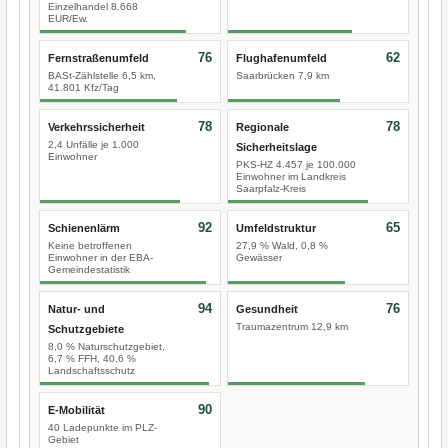
Einzelhandel 8.668
EUR/Ew.
76
62
Fernstraßenumfeld
Flughafenumfeld
BASt-Zählstelle 6,5 km,
Saarbrücken 7,9 km
41.801 Kfz/Tag
78
78
Verkehrssicherheit
Regionale
2,4 Unfälle je 1.000
Sicherheitslage
Einwohner
PKS-HZ 4.457 je 100.000
Einwohner im Landkreis
Saarpfalz-Kreis
92
65
Schienenlärm
Umfeldstruktur
Keine betroffenen
27,9 % Wald, 0,8 %
Einwohner in der EBA-
Gewässer
Gemeindestatistik
94
76
Natur- und
Gesundheit
Traumazentrum 12,9 km
Schutzgebiete
8,0 % Naturschutzgebiet,
6,7 % FFH, 40,6 %
Landschaftsschutz
90
E-Mobilität
40 Ladepunkte im PLZ-
Gebiet