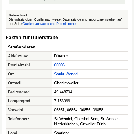
Datenstand
Die vollständigen Quellennachweise, Datenstände und Importdaten stehen auf
der Seite
Quellennachweise und Datenimporte
.
Fakten zur Dürerstraße
Straßendaten
Abkürzung
Dürerstr.
Postleitzahl
66606
Ort
Sankt Wendel
Ortsteil
Oberlinxweiler
Breitengrad
49.448704
Längengrad
7.153966
Vorwahl
06851, 06854, 06856, 06858
Telefonnetz
St Wendel, Oberthal Saar, St Wendel-
Niederkirchen, Ottweiler-Fürth
Land
Saarland