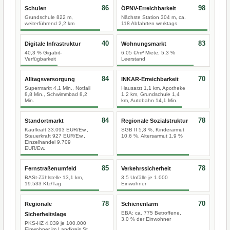
86
98
Schulen
ÖPNV-Erreichbarkeit
Grundschule 822 m,
Nächste Station 304 m, ca.
weiterführend 2,2 km
118 Abfahrten werktags
40
83
Digitale Infrastruktur
Wohnungsmarkt
40,3 % Gigabit-
6,05 €/m² Miete, 5,3 %
Verfügbarkeit
Leerstand
84
70
Alltagsversorgung
INKAR-Erreichbarkeit
Supermarkt 4,1 Min., Notfall
Hausarzt 1,1 km, Apotheke
8,8 Min., Schwimmbad 8,2
1,2 km, Grundschule 1,4
Min.
km, Autobahn 14,1 Min.
84
78
Standortmarkt
Regionale Sozialstruktur
Kaufkraft 33.093 EUR/Ew.,
SGB II 5,8 %, Kinderarmut
Steuerkraft 927 EUR/Ew.,
10,6 %, Altersarmut 1,9 %
Einzelhandel 9.709
EUR/Ew.
85
78
Fernstraßenumfeld
Verkehrssicherheit
BASt-Zählstelle 13,1 km,
3,5 Unfälle je 1.000
19.533 Kfz/Tag
Einwohner
78
70
Regionale
Schienenlärm
EBA: ca. 775 Betroffene,
Sicherheitslage
3,0 % der Einwohner
PKS-HZ 4.039 je 100.000
Einwohner im Landkreis St.