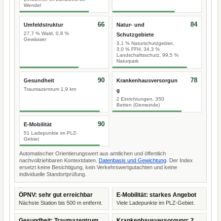
Wendel
66
84
Umfeldstruktur
Natur- und
27,7 % Wald, 0,8 %
Schutzgebiete
Gewässer
3,1 % Naturschutzgebiet,
3,0 % FFH, 34,3 %
Landschaftsschutz, 99,5 %
Naturpark
90
78
Gesundheit
Krankenhausversorgun
Traumazentrum 1,9 km
g
2 Einrichtungen, 350
Betten (Gemeinde)
90
E-Mobilität
51 Ladepunkte im PLZ-
Gebiet
Automatischer Orientierungswert aus amtlichen und öffentlich
nachvollziehbaren Kontextdaten.
Datenbasis und Gewichtung
. Der Index
ersetzt keine Besichtigung, kein Verkehrswertgutachten und keine
individuelle Standortprüfung.
ÖPNV: sehr gut erreichbar
E-Mobilität: starkes Angebot
Nächste Station bis 500 m entfernt.
Viele Ladepunkte im PLZ-Gebiet.
Gesundheit: Traumazentrum
Krankenhausversorgung: 2