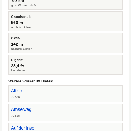
78/100
gute Wohnqualität
Grundschule
560 m
nächste Schule
ÖPNV
142 m
nächste Station
Gigabit
23,4 %
Haushalte
Weitere Straßen im Umfeld
Albstr.
72636
Amselweg
72636
Auf der Insel