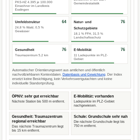
PKS-HZ 4.395 je 100.000
Gemeindestatistik
Einwohner im Landkreis
Esslingen
64
76
Umfeldstruktur
Natur- und
24,8 % Wald, 0,5 %
Schutzgebiete
Gewässer
18,1 % FFH, 31,5 %
Landschaftsschutz
76
76
Gesundheit
E-Mobilität
Traumazentrum 5,2 km
11 Ladepunkte im PLZ-
Gebiet
Automatischer Orientierungswert aus amtlichen und öffentlich
nachvollziehbaren Kontextdaten.
Datenbasis und Gewichtung
. Der Index
ersetzt keine Besichtigung, kein Verkehrswertgutachten und keine
individuelle Standortprüfung.
ÖPNV: sehr gut erreichbar
E-Mobilität: vorhanden
Nächste Station bis 500 m entfernt.
Ladepunkte im PLZ-Gebiet
nachgewiesen.
Gesundheit: Traumazentrum
Schule: Grundschule sehr nah
regional erreichbar
Die nächste Grundschule liegt bis
750 m entfernt.
Das nächste Traumazentrum liegt
bis 15 km entfernt.