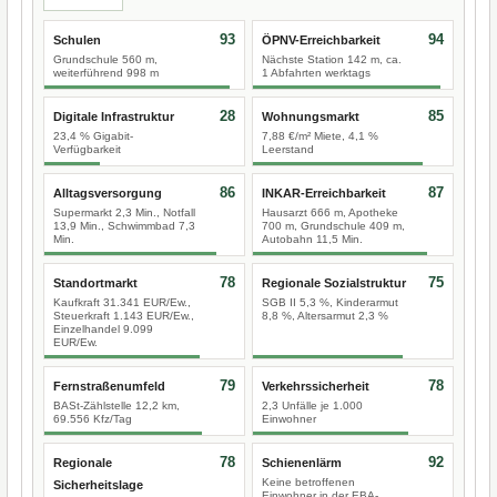
93
94
Schulen
ÖPNV-Erreichbarkeit
Grundschule 560 m,
Nächste Station 142 m, ca.
weiterführend 998 m
1 Abfahrten werktags
28
85
Digitale Infrastruktur
Wohnungsmarkt
23,4 % Gigabit-
7,88 €/m² Miete, 4,1 %
Verfügbarkeit
Leerstand
86
87
Alltagsversorgung
INKAR-Erreichbarkeit
Supermarkt 2,3 Min., Notfall
Hausarzt 666 m, Apotheke
13,9 Min., Schwimmbad 7,3
700 m, Grundschule 409 m,
Min.
Autobahn 11,5 Min.
78
75
Standortmarkt
Regionale Sozialstruktur
Kaufkraft 31.341 EUR/Ew.,
SGB II 5,3 %, Kinderarmut
Steuerkraft 1.143 EUR/Ew.,
8,8 %, Altersarmut 2,3 %
Einzelhandel 9.099
EUR/Ew.
79
78
Fernstraßenumfeld
Verkehrssicherheit
BASt-Zählstelle 12,2 km,
2,3 Unfälle je 1.000
69.556 Kfz/Tag
Einwohner
78
92
Regionale
Schienenlärm
Keine betroffenen
Sicherheitslage
Einwohner in der EBA-