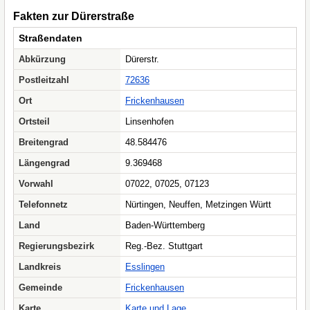
Fakten zur Dürerstraße
Straßendaten
Abkürzung
Dürerstr.
Postleitzahl
72636
Ort
Frickenhausen
Ortsteil
Linsenhofen
Breitengrad
48.584476
Längengrad
9.369468
Vorwahl
07022, 07025, 07123
Telefonnetz
Nürtingen, Neuffen, Metzingen Württ
Land
Baden-Württemberg
Regierungsbezirk
Reg.-Bez. Stuttgart
Landkreis
Esslingen
Gemeinde
Frickenhausen
Karte
Karte und Lage