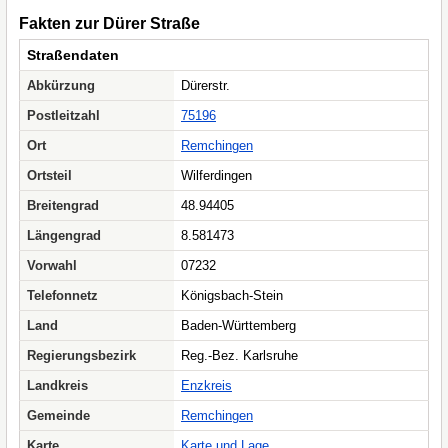
Fakten zur Dürer Straße
Straßendaten
Abkürzung
Dürerstr.
Postleitzahl
75196
Ort
Remchingen
Ortsteil
Wilferdingen
Breitengrad
48.94405
Längengrad
8.581473
Vorwahl
07232
Telefonnetz
Königsbach-Stein
Land
Baden-Württemberg
Regierungsbezirk
Reg.-Bez. Karlsruhe
Landkreis
Enzkreis
Gemeinde
Remchingen
Karte
Karte und Lage