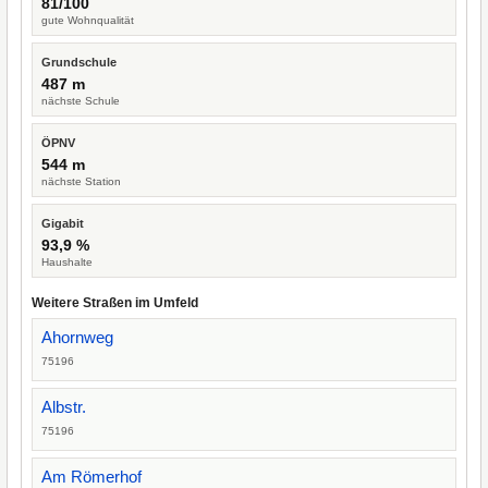
81/100
gute Wohnqualität
Grundschule
487 m
nächste Schule
ÖPNV
544 m
nächste Station
Gigabit
93,9 %
Haushalte
Weitere Straßen im Umfeld
Ahornweg
75196
Albstr.
75196
Am Römerhof