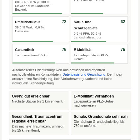
PKS-HZ 2.876 je 100.000
Einwohner im Landkreis
Enzkreis
72
62
Umfeldstruktur
Natur- und
39,0 % Wald, 0,6 %
Schutzgebiete
Gewässer
0,5 % FFH, 52,6 %
Landschaftsschutz
76
76
Gesundheit
E-Mobilität
Traumazentrum 8,5 km
12 Ladepunkte im PLZ-
Gebiet
Automatischer Orientierungswert aus amtlichen und öffentlich
nachvollziehbaren Kontextdaten.
Datenbasis und Gewichtung
. Der Index
ersetzt keine Besichtigung, kein Verkehrswertgutachten und keine
individuelle Standortprüfung.
ÖPNV: gut erreichbar
E-Mobilität: vorhanden
Nächste Station bis 1 km entfernt.
Ladepunkte im PLZ-Gebiet
nachgewiesen.
Gesundheit: Traumazentrum
Schule: Grundschule sehr nah
regional erreichbar
Die nächste Grundschule liegt bis
750 m entfernt.
Das nächste Traumazentrum liegt
bis 15 km entfernt.