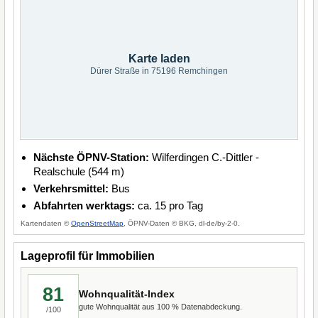
Karte laden
Dürer Straße in 75196 Remchingen
Nächste ÖPNV-Station:
Wilferdingen C.-Dittler -
Realschule (544 m)
Verkehrsmittel:
Bus
Abfahrten werktags:
ca. 15 pro Tag
Kartendaten ©
OpenStreetMap
, ÖPNV-Daten © BKG, dl-de/by-2-0.
Lageprofil für Immobilien
81
Wohnqualität-Index
gute Wohnqualität aus 100 % Datenabdeckung.
/100