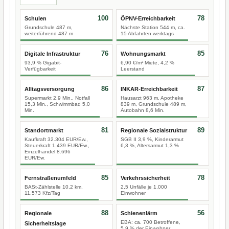
100
78
Schulen
ÖPNV-Erreichbarkeit
Grundschule 487 m,
Nächste Station 544 m, ca.
weiterführend 487 m
15 Abfahrten werktags
76
85
Digitale Infrastruktur
Wohnungsmarkt
93,9 % Gigabit-
6,90 €/m² Miete, 4,2 %
Verfügbarkeit
Leerstand
86
87
Alltagsversorgung
INKAR-Erreichbarkeit
Supermarkt 2,9 Min., Notfall
Hausarzt 963 m, Apotheke
15,3 Min., Schwimmbad 5,0
839 m, Grundschule 489 m,
Min.
Autobahn 8,6 Min.
81
89
Standortmarkt
Regionale Sozialstruktur
Kaufkraft 32.304 EUR/Ew.,
SGB II 3,9 %, Kinderarmut
Steuerkraft 1.439 EUR/Ew.,
6,3 %, Altersarmut 1,3 %
Einzelhandel 8.696
EUR/Ew.
85
78
Fernstraßenumfeld
Verkehrssicherheit
BASt-Zählstelle 10,2 km,
2,5 Unfälle je 1.000
11.573 Kfz/Tag
Einwohner
88
56
Regionale
Schienenlärm
EBA: ca. 700 Betroffene,
Sicherheitslage
5,9 % der Einwohner