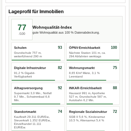
Lageprofil für Immobilien
77
Wohnqualität-Index
gute Wohnqualität aus 100 % Datenabdeckung.
/100
93
100
Schulen
ÖPNV-Erreichbarkeit
Grundschule 757 m,
Nächste Station 101 m, ca.
weiterführend 290 m
294 Abfahrten werktags
82
75
Digitale Infrastruktur
Wohnungsmarkt
91,2 % Gigabit-
8,65 €/m² Miete, 3,1 %
Verfügbarkeit
Leerstand
92
88
Alltagsversorgung
INKAR-Erreichbarkeit
Supermarkt 3,0 Min., Notfall
Hausarzt 991 m, Apotheke
9,7 Min., Schwimmbad 6,6
527 m, Grundschule 587 m,
Min.
Autobahn 6,2 Min.
74
72
Standortmarkt
Regionale Sozialstruktur
Kaufkraft 29.311 EUR/Ew.,
SGB II 5,6 %, Kinderarmut
Steuerkraft 1.352 EUR/Ew.,
10,5 %, Altersarmut 5,4 %
Einzelhandel 11.111
EUR/Ew.