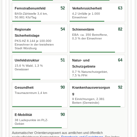
52
63
Fernstraßenumfeld
Verkehrssicherheit
BASt-Zählstelle 3,4 km,
4,2 Unfälle je 1.000
50.981 Kfz/Tag
Einwohner
54
82
Regionale
Schienenlärm
EBA: ca. 350 Betroffene,
Sicherheitslage
0,3 % der Einwohner
PKS-HZ 8.144 je 100.000
Einwohner in der kreisfreien
Stadt Würzburg
51
64
Umfeldstruktur
Natur- und
15,6 % Wald, 1,3 %
Schutzgebiete
Gewässer
0,7 % Naturschutzgebiet,
7,5 % FFH
90
92
Gesundheit
Krankenhausversorgun
Traumazentrum 1,4 km
g
9 Einrichtungen, 2.381
Betten (Gemeinde)
90
E-Mobilität
38 Ladepunkte im PLZ-
Gebiet
Automatischer Orientierungswert aus amtlichen und öffentlich