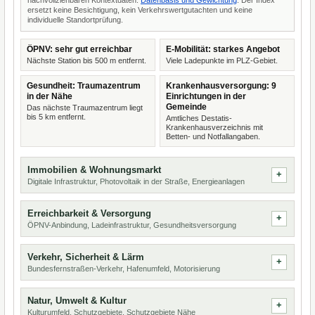
nachvollziehbaren Kontextdaten.
Datenbasis und Gewichtung
. Der Index
ersetzt keine Besichtigung, kein Verkehrswertgutachten und keine
individuelle Standortprüfung.
ÖPNV: sehr gut erreichbar
E-Mobilität: starkes Angebot
Nächste Station bis 500 m entfernt.
Viele Ladepunkte im PLZ-Gebiet.
Gesundheit: Traumazentrum
Krankenhausversorgung: 9
in der Nähe
Einrichtungen in der
Gemeinde
Das nächste Traumazentrum liegt
bis 5 km entfernt.
Amtliches Destatis-
Krankenhausverzeichnis mit
Betten- und Notfallangaben.
Immobilien & Wohnungsmarkt
Digitale Infrastruktur, Photovoltaik in der Straße, Energieanlagen
Erreichbarkeit & Versorgung
ÖPNV-Anbindung, Ladeinfrastruktur, Gesundheitsversorgung
Verkehr, Sicherheit & Lärm
Bundesfernstraßen-Verkehr, Hafenumfeld, Motorisierung
Natur, Umwelt & Kultur
Kulturumfeld, Schutzgebiete, Schutzgebiete Nähe