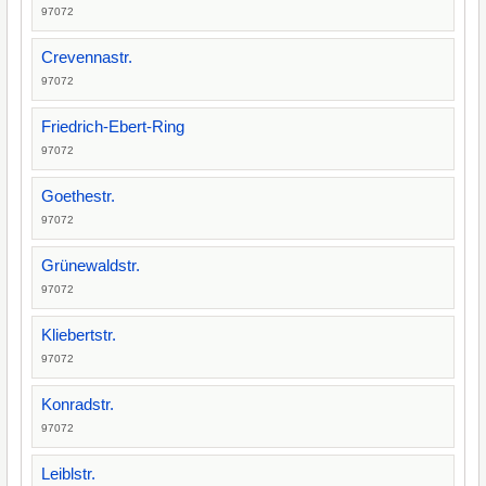
97072
Crevennastr.
97072
Friedrich-Ebert-Ring
97072
Goethestr.
97072
Grünewaldstr.
97072
Kliebertstr.
97072
Konradstr.
97072
Leiblstr.