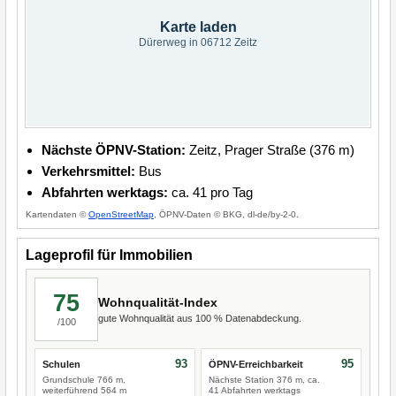
Karte laden
Dürerweg in 06712 Zeitz
Nächste ÖPNV-Station:
Zeitz, Prager Straße (376 m)
Verkehrsmittel:
Bus
Abfahrten werktags:
ca. 41 pro Tag
Kartendaten ©
OpenStreetMap
, ÖPNV-Daten © BKG, dl-de/by-2-0.
Lageprofil für Immobilien
75
Wohnqualität-Index
gute Wohnqualität aus 100 % Datenabdeckung.
/100
93
95
Schulen
ÖPNV-Erreichbarkeit
Grundschule 766 m,
Nächste Station 376 m, ca.
weiterführend 564 m
41 Abfahrten werktags