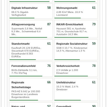
58
61
Digitale Infrastruktur
Wohnungsmarkt
68,0 % Gigabit-
4,86 €/m² Miete, 16,6 %
Verfügbarkeit
Leerstand
87
79
Alltagsversorgung
INKAR-Erreichbarkeit
Supermarkt 3,8 Min., Notfall
Hausarzt 581 m, Apotheke
9,3 Min., Schwimmbad 6,4
701 m, Grundschule 817 m,
Min.
Autobahn 16,5 Min.
61
59
Standortmarkt
Regionale Sozialstruktur
Kaufkraft 26.129 EUR/Ew.,
SGB II 10,7 %, Kinderarmut
Steuerkraft 678 EUR/Ew.,
14,5 %, Altersarmut 1,5 %
Einzelhandel 8.583
EUR/Ew.
76
78
Fernstraßenumfeld
Verkehrssicherheit
BASt-Zählstelle 3,1 km,
2,5 Unfälle je 1.000
7.751 Kfz/Tag
Einwohner
66
61
Regionale
Umfeldstruktur
10,3 % Wald, 2,4 %
Sicherheitslage
Gewässer
PKS-HZ 6.642 je 100.000
Einwohner im Landkreis
Burgenlandkreis
57
90
Natur- und
Gesundheit