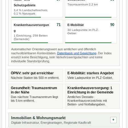
Traumazentrum 2,2 km
Schutzgebiete
3,4 % Landschaftsschutz,
0,1 % Naturpark
71
90
Krankenhausversorgun
E-Mobilität
34 Ladepunkte im PLZ-
g
Gebiet
1 Einrichtung, 259 Betten
(Gemeinde)
Automatischer Orientierungswert aus amtlichen und öffentlich
nachvollziehbaren Kontextdaten.
Datenbasis und Gewichtung
. Der Index
ersetzt keine Besichtigung, kein Verkehrswertgutachten und keine
individuelle Standortprüfung.
ÖPNV: sehr gut erreichbar
E-Mobilität: starkes Angebot
Nächste Station bis 500 m entfernt.
Viele Ladepunkte im PLZ-Gebiet.
Gesundheit: Traumazentrum
Krankenhausversorgung: 1
in der Nähe
Einrichtung in der Gemeinde
Das nächste Traumazentrum liegt
Amtliches Destatis-
bis 5 km entfernt.
Krankenhausverzeichnis mit
Betten- und Notfallangaben.
Immobilien & Wohnungsmarkt
Digitale Infrastruktur, Energieanlagen, Regionale Kaufkraft