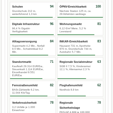
94
100
Schulen
ÖPNV-Erreichbarkeit
Grundschule 212 m,
Nächste Station 125 m, ca.
weiterführend 1,3 km
29 Abfahrten werktags
96
81
Digitale Infrastruktur
Wohnungsmarkt
96,4 % Gigabit-
6,12 €/m² Miete, 5,2 %
Verfügbarkeit
Leerstand
84
83
Alltagsversorgung
INKAR-Erreichbarkeit
Supermarkt 4,2 Min., Notfall
Hausarzt 731 m, Apotheke
9,5 Min., Schwimmbad 9,2
970 m, Grundschule 744 m,
Min.
Autobahn 5,7 Min.
71
63
Standortmarkt
Regionale Sozialstruktur
Kaufkraft 29.314 EUR/Ew.,
SGB II 7,5 %, Kinderarmut
Steuerkraft 1.114 EUR/Ew.,
12,1 %, Altersarmut 2,3 %
Einzelhandel 9.551
EUR/Ew.
82
62
Fernstraßenumfeld
Flughafenumfeld
BASt-Zählstelle 6,2 km,
Nordholz 8,9 km
11.044 Kfz/Tag
78
78
Verkehrssicherheit
Regionale
3,2 Unfälle je 1.000
Sicherheitslage
Einwohner
PKS-HZ 4.669 je 100.000