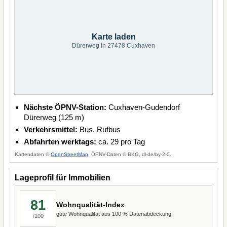
Karte laden
Dürerweg in 27478 Cuxhaven
Nächste ÖPNV-Station:
Cuxhaven-Gudendorf
Dürerweg (125 m)
Verkehrsmittel:
Bus, Rufbus
Abfahrten werktags:
ca. 29 pro Tag
Kartendaten ©
OpenStreetMap
, ÖPNV-Daten © BKG, dl-de/by-2-0.
Lageprofil für Immobilien
81
Wohnqualität-Index
gute Wohnqualität aus 100 % Datenabdeckung.
/100