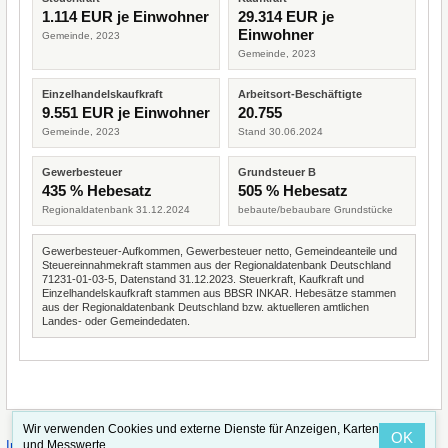
1.114 EUR je Einwohner
29.314 EUR je
Einwohner
Gemeinde, 2023
Gemeinde, 2023
Einzelhandelskaufkraft
Arbeitsort-Beschäftigte
9.551 EUR je Einwohner
20.755
Gemeinde, 2023
Stand 30.06.2024
Gewerbesteuer
Grundsteuer B
435 % Hebesatz
505 % Hebesatz
Regionaldatenbank 31.12.2024
bebaute/bebaubare Grundstücke
Gewerbesteuer-Aufkommen, Gewerbesteuer netto, Gemeindeanteile und
Steuereinnahmekraft stammen aus der Regionaldatenbank Deutschland
71231-01-03-5, Datenstand 31.12.2023. Steuerkraft, Kaufkraft und
Einzelhandelskaufkraft stammen aus BBSR INKAR. Hebesätze stammen
aus der Regionaldatenbank Deutschland bzw. aktuelleren amtlichen
Landes- oder Gemeindedaten.
Wir verwenden Cookies und externe Dienste für Anzeigen, Karten
OK
·
·
und Messwerte.
Impressum
Straßenindex
Valid CSS