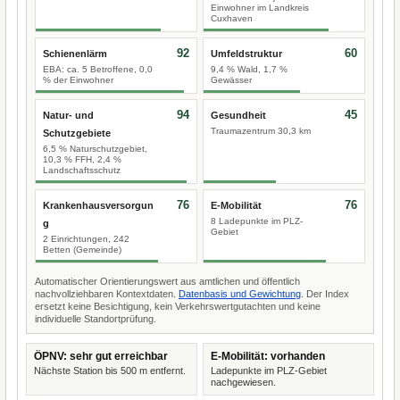
Einwohner im Landkreis
Cuxhaven
92
60
Schienenlärm
Umfeldstruktur
EBA: ca. 5 Betroffene, 0,0
9,4 % Wald, 1,7 %
% der Einwohner
Gewässer
94
45
Natur- und
Gesundheit
Traumazentrum 30,3 km
Schutzgebiete
6,5 % Naturschutzgebiet,
10,3 % FFH, 2,4 %
Landschaftsschutz
76
76
Krankenhausversorgun
E-Mobilität
8 Ladepunkte im PLZ-
g
Gebiet
2 Einrichtungen, 242
Betten (Gemeinde)
Automatischer Orientierungswert aus amtlichen und öffentlich
nachvollziehbaren Kontextdaten.
Datenbasis und Gewichtung
. Der Index
ersetzt keine Besichtigung, kein Verkehrswertgutachten und keine
individuelle Standortprüfung.
ÖPNV: sehr gut erreichbar
E-Mobilität: vorhanden
Nächste Station bis 500 m entfernt.
Ladepunkte im PLZ-Gebiet
nachgewiesen.