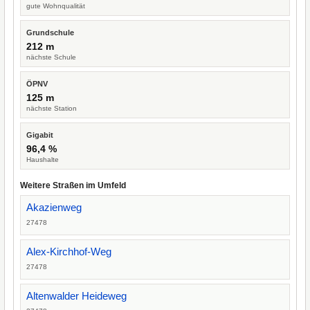
gute Wohnqualität
Grundschule
212 m
nächste Schule
ÖPNV
125 m
nächste Station
Gigabit
96,4 %
Haushalte
Weitere Straßen im Umfeld
Akazienweg
27478
Alex-Kirchhof-Weg
27478
Altenwalder Heideweg