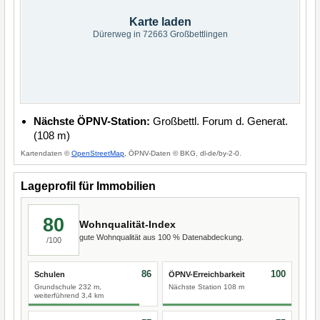
Karte laden
Dürerweg in 72663 Großbettlingen
Nächste ÖPNV-Station:
Großbettl. Forum d. Generat.
(108 m)
Kartendaten ©
OpenStreetMap
, ÖPNV-Daten © BKG, dl-de/by-2-0.
Lageprofil für Immobilien
80
Wohnqualität-Index
gute Wohnqualität aus 100 % Datenabdeckung.
/100
86
100
Schulen
ÖPNV-Erreichbarkeit
Grundschule 232 m,
Nächste Station 108 m
weiterführend 3,4 km