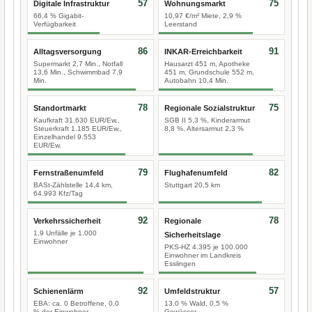
57
75
Digitale Infrastruktur
Wohnungsmarkt
66,4 % Gigabit-
10,97 €/m² Miete, 2,9 %
Verfügbarkeit
Leerstand
86
91
Alltagsversorgung
INKAR-Erreichbarkeit
Supermarkt 2,7 Min., Notfall
Hausarzt 451 m, Apotheke
13,6 Min., Schwimmbad 7,9
451 m, Grundschule 552 m,
Min.
Autobahn 10,4 Min.
78
75
Standortmarkt
Regionale Sozialstruktur
Kaufkraft 31.630 EUR/Ew.,
SGB II 5,3 %, Kinderarmut
Steuerkraft 1.185 EUR/Ew.,
8,8 %, Altersarmut 2,3 %
Einzelhandel 9.553
EUR/Ew.
79
82
Fernstraßenumfeld
Flughafenumfeld
BASt-Zählstelle 14,4 km,
Stuttgart 20,5 km
64.993 Kfz/Tag
92
78
Verkehrssicherheit
Regionale
1,9 Unfälle je 1.000
Sicherheitslage
Einwohner
PKS-HZ 4.395 je 100.000
Einwohner im Landkreis
Esslingen
92
57
Schienenlärm
Umfeldstruktur
EBA: ca. 0 Betroffene, 0,0
13,0 % Wald, 0,5 %
% der Einwohner
Gewässer