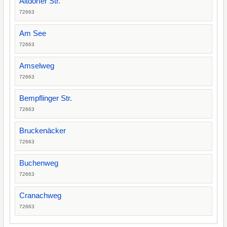
Altdorfer Str.
72663
Am See
72663
Amselweg
72663
Bempflinger Str.
72663
Bruckenäcker
72663
Buchenweg
72663
Cranachweg
72663