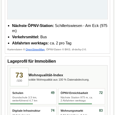
Nächste ÖPNV-Station:
Schillertswiesen - Am Eck (975
m)
Verkehrsmittel:
Bus
Abfahrten werktags:
ca. 2 pro Tag
Kartendaten ©
OpenStreetMap
, ÖPNV-Daten © BKG, dl-de/by-2-0.
Lageprofil für Immobilien
73
Wohnqualität-Index
solide Wohnqualität aus 100 % Datenabdeckung.
/100
49
72
Schulen
ÖPNV-Erreichbarkeit
Grundschule 3,5 km,
Nächste Station 975 m, ca.
weiterführend 4,7 km
2 Abfahrten werktags
74
83
Digitale Infrastruktur
Wohnungsmarkt