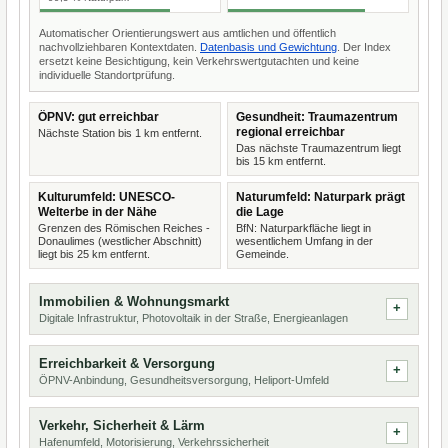
Automatischer Orientierungswert aus amtlichen und öffentlich
nachvollziehbaren Kontextdaten.
Datenbasis und Gewichtung
. Der Index
ersetzt keine Besichtigung, kein Verkehrswertgutachten und keine
individuelle Standortprüfung.
ÖPNV: gut erreichbar
Gesundheit: Traumazentrum
regional erreichbar
Nächste Station bis 1 km entfernt.
Das nächste Traumazentrum liegt
bis 15 km entfernt.
Kulturumfeld: UNESCO-
Naturumfeld: Naturpark prägt
Welterbe in der Nähe
die Lage
Grenzen des Römischen Reiches -
BfN: Naturparkfläche liegt in
Donaulimes (westlicher Abschnitt)
wesentlichem Umfang in der
liegt bis 25 km entfernt.
Gemeinde.
Immobilien & Wohnungsmarkt
Digitale Infrastruktur, Photovoltaik in der Straße, Energieanlagen
Erreichbarkeit & Versorgung
ÖPNV-Anbindung, Gesundheitsversorgung, Heliport-Umfeld
Verkehr, Sicherheit & Lärm
Hafenumfeld, Motorisierung, Verkehrssicherheit