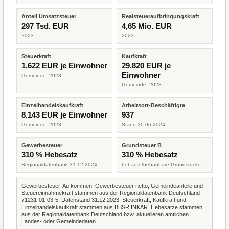
Anteil Umsatzsteuer
Realsteueraufbringungskraft
297 Tsd. EUR
4,65 Mio. EUR
2023
2023
Steuerkraft
Kaufkraft
1.622 EUR je Einwohner
29.820 EUR je
Einwohner
Gemeinde, 2023
Gemeinde, 2023
Einzelhandelskaufkraft
Arbeitsort-Beschäftigte
8.143 EUR je Einwohner
937
Gemeinde, 2023
Stand 30.06.2024
Gewerbesteuer
Grundsteuer B
310 % Hebesatz
310 % Hebesatz
Regionaldatenbank 31.12.2024
bebaute/bebaubare Grundstücke
Gewerbesteuer-Aufkommen, Gewerbesteuer netto, Gemeindeanteile und
Steuereinnahmekraft stammen aus der Regionaldatenbank Deutschland
71231-01-03-5, Datenstand 31.12.2023. Steuerkraft, Kaufkraft und
Einzelhandelskaufkraft stammen aus BBSR INKAR. Hebesätze stammen
aus der Regionaldatenbank Deutschland bzw. aktuelleren amtlichen
Landes- oder Gemeindedaten.