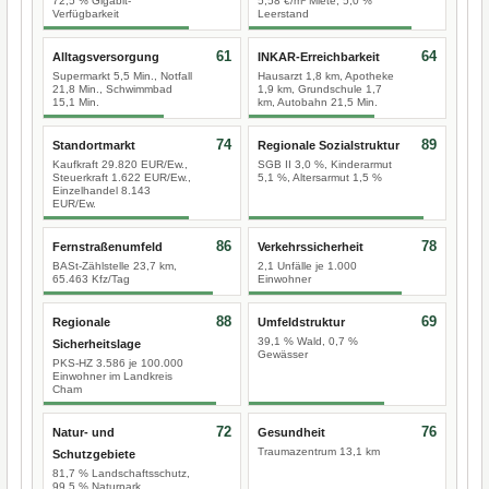
72,5 % Gigabit-
5,58 €/m² Miete, 5,0 %
Verfügbarkeit
Leerstand
61
64
Alltagsversorgung
INKAR-Erreichbarkeit
Supermarkt 5,5 Min., Notfall
Hausarzt 1,8 km, Apotheke
21,8 Min., Schwimmbad
1,9 km, Grundschule 1,7
15,1 Min.
km, Autobahn 21,5 Min.
74
89
Standortmarkt
Regionale Sozialstruktur
Kaufkraft 29.820 EUR/Ew.,
SGB II 3,0 %, Kinderarmut
Steuerkraft 1.622 EUR/Ew.,
5,1 %, Altersarmut 1,5 %
Einzelhandel 8.143
EUR/Ew.
86
78
Fernstraßenumfeld
Verkehrssicherheit
BASt-Zählstelle 23,7 km,
2,1 Unfälle je 1.000
65.463 Kfz/Tag
Einwohner
88
69
Regionale
Umfeldstruktur
39,1 % Wald, 0,7 %
Sicherheitslage
Gewässer
PKS-HZ 3.586 je 100.000
Einwohner im Landkreis
Cham
72
76
Natur- und
Gesundheit
Traumazentrum 13,1 km
Schutzgebiete
81,7 % Landschaftsschutz,
99,5 % Naturpark