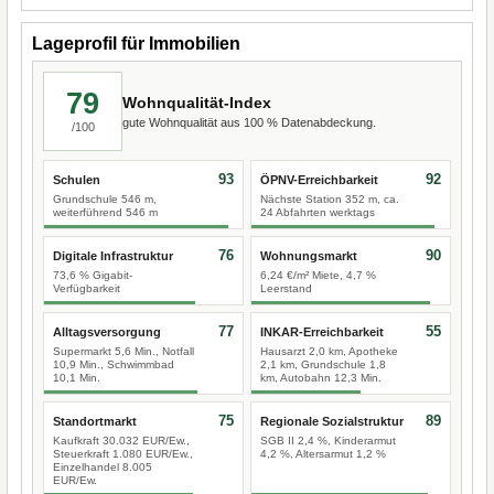
Lageprofil für Immobilien
79
Wohnqualität-Index
gute Wohnqualität aus 100 % Datenabdeckung.
/100
93
92
Schulen
ÖPNV-Erreichbarkeit
Grundschule 546 m,
Nächste Station 352 m, ca.
weiterführend 546 m
24 Abfahrten werktags
76
90
Digitale Infrastruktur
Wohnungsmarkt
73,6 % Gigabit-
6,24 €/m² Miete, 4,7 %
Verfügbarkeit
Leerstand
77
55
Alltagsversorgung
INKAR-Erreichbarkeit
Supermarkt 5,6 Min., Notfall
Hausarzt 2,0 km, Apotheke
10,9 Min., Schwimmbad
2,1 km, Grundschule 1,8
10,1 Min.
km, Autobahn 12,3 Min.
75
89
Standortmarkt
Regionale Sozialstruktur
Kaufkraft 30.032 EUR/Ew.,
SGB II 2,4 %, Kinderarmut
Steuerkraft 1.080 EUR/Ew.,
4,2 %, Altersarmut 1,2 %
Einzelhandel 8.005
EUR/Ew.