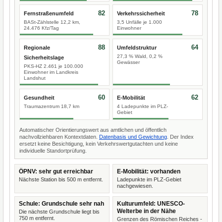
82
78
Fernstraßenumfeld
Verkehrssicherheit
BASt-Zählstelle 12,2 km,
3,5 Unfälle je 1.000
24.476 Kfz/Tag
Einwohner
88
64
Regionale
Umfeldstruktur
27,3 % Wald, 0,2 %
Sicherheitslage
Gewässer
PKS-HZ 2.461 je 100.000
Einwohner im Landkreis
Landshut
60
62
Gesundheit
E-Mobilität
Traumazentrum 18,7 km
4 Ladepunkte im PLZ-
Gebiet
Automatischer Orientierungswert aus amtlichen und öffentlich
nachvollziehbaren Kontextdaten.
Datenbasis und Gewichtung
. Der Index
ersetzt keine Besichtigung, kein Verkehrswertgutachten und keine
individuelle Standortprüfung.
ÖPNV: sehr gut erreichbar
E-Mobilität: vorhanden
Nächste Station bis 500 m entfernt.
Ladepunkte im PLZ-Gebiet
nachgewiesen.
Schule: Grundschule sehr nah
Kulturumfeld: UNESCO-
Welterbe in der Nähe
Die nächste Grundschule liegt bis
750 m entfernt.
Grenzen des Römischen Reiches -