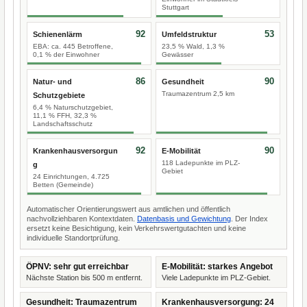
Stuttgart
92
53
Schienenlärm
Umfeldstruktur
EBA: ca. 445 Betroffene,
23,5 % Wald, 1,3 %
0,1 % der Einwohner
Gewässer
86
90
Natur- und
Gesundheit
Traumazentrum 2,5 km
Schutzgebiete
6,4 % Naturschutzgebiet,
11,1 % FFH, 32,3 %
Landschaftsschutz
92
90
Krankenhausversorgun
E-Mobilität
118 Ladepunkte im PLZ-
g
Gebiet
24 Einrichtungen, 4.725
Betten (Gemeinde)
Automatischer Orientierungswert aus amtlichen und öffentlich
nachvollziehbaren Kontextdaten.
Datenbasis und Gewichtung
. Der Index
ersetzt keine Besichtigung, kein Verkehrswertgutachten und keine
individuelle Standortprüfung.
ÖPNV: sehr gut erreichbar
E-Mobilität: starkes Angebot
Nächste Station bis 500 m entfernt.
Viele Ladepunkte im PLZ-Gebiet.
Gesundheit: Traumazentrum
Krankenhausversorgung: 24