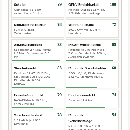
79
100
Schulen
ÖPNV-Erreichbarkeit
Grundschule 1,1 km,
Nächste Station 182 m, ca.
weiterführend 1,3 km
176 Abfahrten werktags
78
72
Digitale Infrastruktur
Wohnungsmarkt
87,5 % Gigabit-
10,39 €/m² Miete, 3,5 %
Verfügbarkeit
Leerstand
92
89
Alltagsversorgung
INKAR-Erreichbarkeit
Supermarkt 2,4 Min., Notfall
Hausarzt 569 m, Apotheke
9,0 Min., Schwimmbad 5,6
793 m, Grundschule 480 m,
Min.
Autobahn 10,8 Min.
83
60
Standortmarkt
Regionale Sozialstruktur
Kaufkraft 32.874 EUR/Ew.,
SGB II 8,1 %, Kinderarmut
Steuerkraft 2.385 EUR/Ew.,
13,1 %, Altersarmut 5,4 %
Einzelhandel 9.666
EUR/Ew.
79
74
Fernstraßenumfeld
Flughafenumfeld
BASt-Zählstelle 10,6 km,
Stuttgart 12,6 km
64.993 Kfz/Tag
78
54
Verkehrssicherheit
Regionale
2,8 Unfälle je 1.000
Sicherheitslage
Einwohner
PKS-HZ 8.836 je 100.000
Einwohner im Stadtkreis