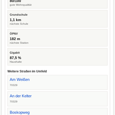
80/100
gute Wohnqualität
Grundschule
1,1 km
nächste Schule
ÖPNV
182 m
nächste Station
Gigabit
87,5 %
Haushalte
Weitere Straßen im Umfeld
Am Weißen
70329
An der Kelter
70329
Boskopweg