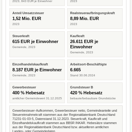
2023, 843 EUR je Einwohner
2023
Anteil Umsatzsteuer
Realsteueraufbringungskraft
1,52 Mio. EUR
8,89 Mio. EUR
2023
2023
Steuerkraft
Kaufkraft
615 EUR je Einwohner
26.611 EUR je
Einwohner
Gemeinde, 2023
Gemeinde, 2023
Einzelhandelskaufkraft
Arbeitsort-Beschäftigte
8.187 EUR je Einwohner
6.665
Gemeinde, 2023
Stand 30.06.2024
Gewerbesteuer
Grundsteuer B
400 % Hebesatz
420 % Hebesatz
amtlicher Gemeindewert 31.12.2025
bebaute/bebaubare Grundstücke
Gewerbesteuer-Aufkommen, Gewerbesteuer netto, Gemeindeanteile und
Steuereinnahmekraft stammen aus der Regionaldatenbank Deutschland
71231-01-03-5, Datenstand 31.12.2023. Steuerkraft, Kaufkraft und
Einzelhandelskaufkraft stammen aus BBSR INKAR. Hebesätze stammen
aus der Regionaldatenbank Deutschland bzw. aktuelleren amtlichen
Landes- oder Gemeindedaten.