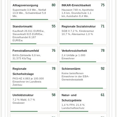
80
75
Alltagsversorgung
INKAR-Erreichbarkeit
Supermarkt 3,9 Min., Notfall
Hausarzt 748 m, Apotheke
13,9 Min., Schwimmbad 5,8
1,6 km, Grundschule 1,1
Min.
km, Autobahn 8,4 Min.
55
71
Standortmarkt
Regionale Sozialstruktur
Kaufkraft 26.611 EUR/Ew.,
SGB II 7,2 %, Kinderarmut
Steuerkraft 615 EUR/Ew.,
10,7 %, Altersarmut 1,0 %
Einzelhandel 8.187
EUR/Ew.
76
78
Fernstraßenumfeld
Verkehrssicherheit
BASt-Zählstelle 6,6 km,
2,4 Unfälle je 1.000
31.575 Kfz/Tag
Einwohner
78
92
Regionale
Schienenlärm
Keine betroffenen
Sicherheitslage
Einwohner in der EBA-
PKS-HZ 4.883 je 100.000
Gemeindestatistik
Einwohner im Landkreis
Zwickau
58
61
Umfeldstruktur
Natur- und
7,2 % Wald, 0,7 %
Schutzgebiete
Gewässer
1,4 % FFH, 21,6 %
Landschaftsschutz