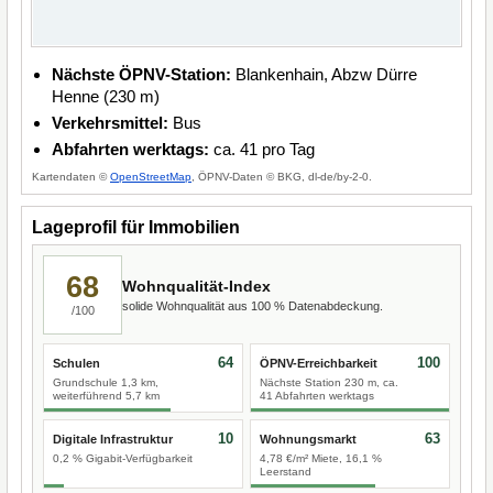
Nächste ÖPNV-Station:
Blankenhain, Abzw Dürre
Henne (230 m)
Verkehrsmittel:
Bus
Abfahrten werktags:
ca. 41 pro Tag
Kartendaten ©
OpenStreetMap
, ÖPNV-Daten © BKG, dl-de/by-2-0.
Lageprofil für Immobilien
68
Wohnqualität-Index
solide Wohnqualität aus 100 % Datenabdeckung.
/100
64
100
Schulen
ÖPNV-Erreichbarkeit
Grundschule 1,3 km,
Nächste Station 230 m, ca.
weiterführend 5,7 km
41 Abfahrten werktags
10
63
Digitale Infrastruktur
Wohnungsmarkt
0,2 % Gigabit-Verfügbarkeit
4,78 €/m² Miete, 16,1 %
Leerstand