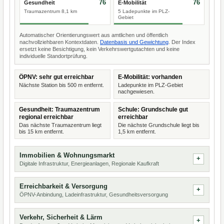
76
76
Gesundheit
E-Mobilität
Traumazentrum 8,1 km
5 Ladepunkte im PLZ-
Gebiet
Automatischer Orientierungswert aus amtlichen und öffentlich
nachvollziehbaren Kontextdaten.
Datenbasis und Gewichtung
. Der Index
ersetzt keine Besichtigung, kein Verkehrswertgutachten und keine
individuelle Standortprüfung.
ÖPNV: sehr gut erreichbar
E-Mobilität: vorhanden
Nächste Station bis 500 m entfernt.
Ladepunkte im PLZ-Gebiet
nachgewiesen.
Gesundheit: Traumazentrum
Schule: Grundschule gut
regional erreichbar
erreichbar
Das nächste Traumazentrum liegt
Die nächste Grundschule liegt bis
bis 15 km entfernt.
1,5 km entfernt.
Immobilien & Wohnungsmarkt
Digitale Infrastruktur, Energieanlagen, Regionale Kaufkraft
Erreichbarkeit & Versorgung
ÖPNV-Anbindung, Ladeinfrastruktur, Gesundheitsversorgung
Verkehr, Sicherheit & Lärm