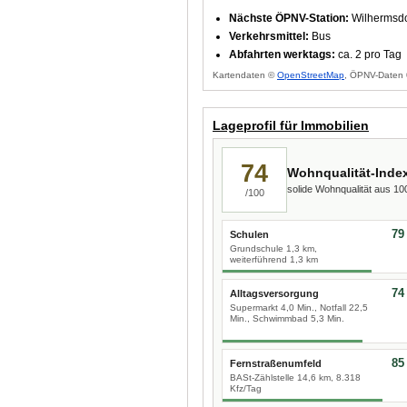
Nächste ÖPNV-Station:
Wilhermsdo
Verkehrsmittel:
Bus
Abfahrten werktags:
ca. 2 pro Tag
Kartendaten ©
OpenStreetMap
, ÖPNV-Daten 
Lageprofil für Immobilien
74
Wohnqualität-Inde
solide Wohnqualität aus 1
/100
79
Schulen
Grundschule 1,3 km,
weiterführend 1,3 km
74
Alltagsversorgung
Supermarkt 4,0 Min., Notfall 22,5
Min., Schwimmbad 5,3 Min.
85
Fernstraßenumfeld
BASt-Zählstelle 14,6 km, 8.318
Kfz/Tag