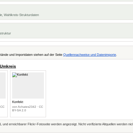
e, Wahlkreis-Strukturdaten
struktur
tände und Importdaten stehen auf der Seite
Quellennachweise und Datenimporte
.
 Umkreis
Konfekt
 CC
von Achates2342 · CC
BY-SA 2.0
L und erreichbarer Flickr-Fotoseite werden angezeigt. Nicht verifizierte Altquellen werden ni