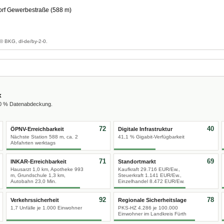
rf Gewerbestraße (588 m)
© BKG, dl-de/by-2-0.
x
00 % Datenabdeckung.
72
40
ÖPNV-Erreichbarkeit
Digitale Infrastruktur
Nächste Station 588 m, ca. 2
41,1 % Gigabit-Verfügbarkeit
Abfahrten werktags
71
69
INKAR-Erreichbarkeit
Standortmarkt
Hausarzt 1,0 km, Apotheke 993
Kaufkraft 29.716 EUR/Ew.,
m, Grundschule 1,3 km,
Steuerkraft 1.141 EUR/Ew.,
Autobahn 23,0 Min.
Einzelhandel 8.472 EUR/Ew.
92
78
Verkehrssicherheit
Regionale Sicherheitslage
1,7 Unfälle je 1.000 Einwohner
PKS-HZ 4.286 je 100.000
Einwohner im Landkreis Fürth