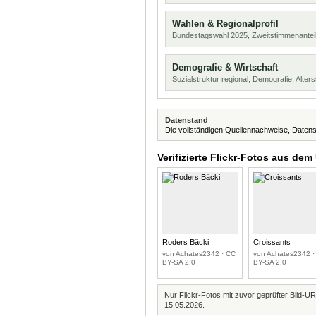
Wahlen & Regionalprofil
Bundestagswahl 2025, Zweitstimmenanteil
Demografie & Wirtschaft
Sozialstruktur regional, Demografie, Alters
Datenstand
Die vollständigen Quellennachweise, Datens
Verifizierte Flickr-Fotos aus dem
Roders Bäcki
Croissants
von Achates2342 · CC
von Achates2342 ·
BY-SA 2.0
BY-SA 2.0
Nur Flickr-Fotos mit zuvor geprüfter Bild-UR
15.05.2026.