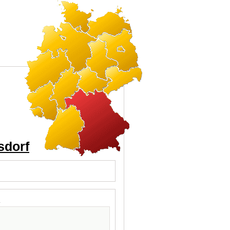
sdorf
l