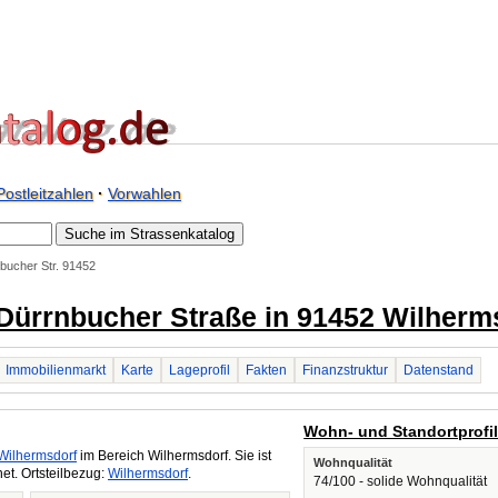
Postleitzahlen
·
Vorwahlen
bucher Str. 91452
 Dürrnbucher Straße in 91452 Wilherm
Immobilienmarkt
Karte
Lageprofil
Fakten
Finanzstruktur
Datenstand
Wohn- und Standortprofi
Wilhermsdorf
im Bereich Wilhermsdorf. Sie ist
Wohnqualität
t. Ortsteilbezug:
Wilhermsdorf
.
74/100 - solide Wohnqualität