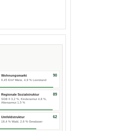
90
Wohnungsmarkt
6,45 €/m² Miete, 4,9 % Leerstand
89
Regionale Sozialstruktur
SGB II 3,2 %, Kinderarmut 4,8 %,
Altersarmut 1,5 %
62
Umfeldstruktur
18,4 % Wald, 2,6 % Gewässer