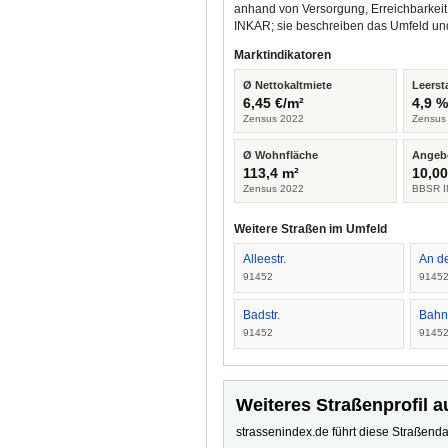
anhand von Versorgung, Erreichbarkeit
INKAR; sie beschreiben das Umfeld un
Marktindikatoren
Ø Nettokaltmiete
Leerst
6,45 €/m²
4,9 
Zensus 2022
Zensus
Ø Wohnfläche
Angeb
113,4 m²
10,00
Zensus 2022
BBSR I
Weitere Straßen im Umfeld
Alleestr.
An de
91452
9145
Badstr.
Bahn
91452
9145
Weiteres Straßenprofil a
strassenindex.de führt diese Straßenda