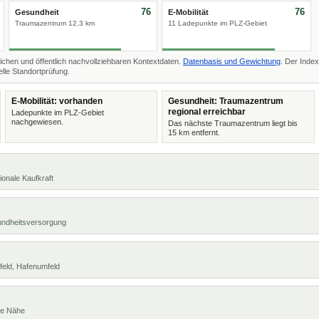
76
76
Gesundheit
E-Mobilität
Traumazentrum 12,3 km
11 Ladepunkte im PLZ-Gebiet
ichen und öffentlich nachvollziehbaren Kontextdaten.
Datenbasis und Gewichtung
. Der Index
lle Standortprüfung.
E-Mobilität: vorhanden
Gesundheit: Traumazentrum
regional erreichbar
Ladepunkte im PLZ-Gebiet
nachgewiesen.
Das nächste Traumazentrum liegt bis
15 km entfernt.
ionale Kaufkraft
undheitsversorgung
feld, Hafenumfeld
te Nähe