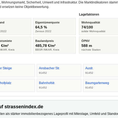
, Wohnungsmarkt, Sicherheit, Umwelt und Infrastruktur. Die Marktindikatoren s
d ersetzen keine Objektbewertung.
Lagefaktoren
and
Eigentümerquote
Wohnqualität
%
64,5 %
74/100
 2022
Zensus 2022
solide Wohnqualität
otsmiete
Baulandpreis
ÖPNV
 €/m²
485,78 €/m²
588 m
NKAR, Kreis
BBSR INKAR, Kreis
nächste Station
r Steige
Ansbacher Str.
Austr.
2
91452
91452
hofplatz
Bahnhofstr.
Baumgartenweg
2
91452
91452
uf strassenindex.de
ten als stärker immobilienbezogenes Lageprofil mit Mikrolage, Umfeld und Standort