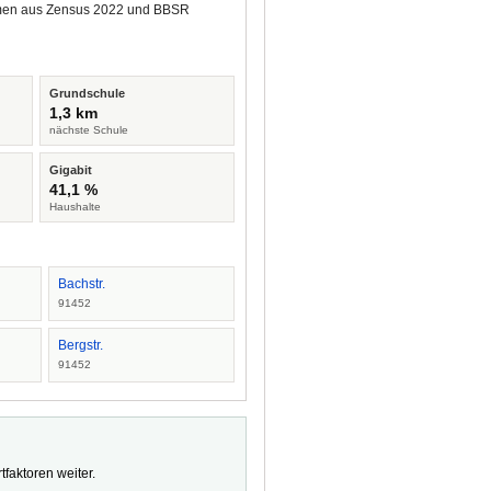
tammen aus Zensus 2022 und BBSR
Grundschule
1,3 km
nächste Schule
Gigabit
41,1 %
Haushalte
Bachstr.
91452
Bergstr.
91452
faktoren weiter.