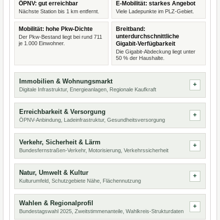
ÖPNV: gut erreichbar
E-Mobilität: starkes Angebot
Nächste Station bis 1 km entfernt.
Viele Ladepunkte im PLZ-Gebiet.
Mobilität: hohe Pkw-Dichte
Breitband:
unterdurchschnittliche
Der Pkw-Bestand liegt bei rund 711
je 1.000 Einwohner.
Gigabit-Verfügbarkeit
Die Gigabit-Abdeckung liegt unter
50 % der Haushalte.
Immobilien & Wohnungsmarkt
Digitale Infrastruktur, Energieanlagen, Regionale Kaufkraft
Erreichbarkeit & Versorgung
ÖPNV-Anbindung, Ladeinfrastruktur, Gesundheitsversorgung
Verkehr, Sicherheit & Lärm
Bundesfernstraßen-Verkehr, Motorisierung, Verkehrssicherheit
Natur, Umwelt & Kultur
Kulturumfeld, Schutzgebiete Nähe, Flächennutzung
Wahlen & Regionalprofil
Bundestagswahl 2025, Zweitstimmenanteile, Wahlkreis-Strukturdaten