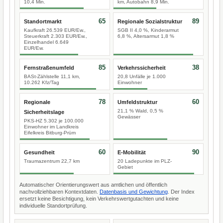
10,4 Min.
km, Autobahn 8,9 Min.
65
89
Standortmarkt
Regionale Sozialstruktur
Kaufkraft 26.539 EUR/Ew.,
SGB II 4,0 %, Kinderarmut
Steuerkraft 2.303 EUR/Ew.,
6,8 %, Altersarmut 1,8 %
Einzelhandel 6.649
EUR/Ew.
85
38
Fernstraßenumfeld
Verkehrssicherheit
BASt-Zählstelle 11,1 km,
20,8 Unfälle je 1.000
10.262 Kfz/Tag
Einwohner
78
60
Regionale
Umfeldstruktur
21,1 % Wald, 0,5 %
Sicherheitslage
Gewässer
PKS-HZ 5.302 je 100.000
Einwohner im Landkreis
Eifelkreis Bitburg-Prüm
60
90
Gesundheit
E-Mobilität
Traumazentrum 22,7 km
20 Ladepunkte im PLZ-
Gebiet
Automatischer Orientierungswert aus amtlichen und öffentlich
nachvollziehbaren Kontextdaten.
Datenbasis und Gewichtung
. Der Index
ersetzt keine Besichtigung, kein Verkehrswertgutachten und keine
individuelle Standortprüfung.