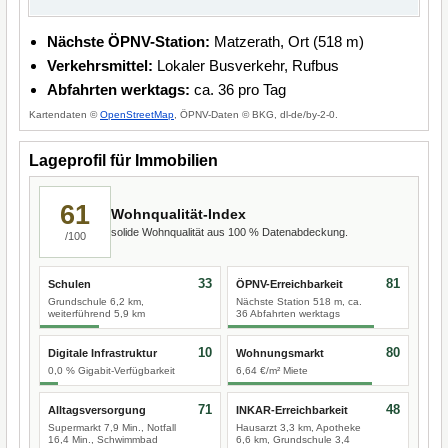
Nächste ÖPNV-Station:
Matzerath, Ort (518 m)
Verkehrsmittel:
Lokaler Busverkehr, Rufbus
Abfahrten werktags:
ca. 36 pro Tag
Kartendaten ©
OpenStreetMap
, ÖPNV-Daten © BKG, dl-de/by-2-0.
Lageprofil für Immobilien
61
Wohnqualität-Index
solide Wohnqualität aus 100 % Datenabdeckung.
/100
33
81
Schulen
ÖPNV-Erreichbarkeit
Grundschule 6,2 km,
Nächste Station 518 m, ca.
weiterführend 5,9 km
36 Abfahrten werktags
10
80
Digitale Infrastruktur
Wohnungsmarkt
0,0 % Gigabit-Verfügbarkeit
6,64 €/m² Miete
71
48
Alltagsversorgung
INKAR-Erreichbarkeit
Supermarkt 7,9 Min., Notfall
Hausarzt 3,3 km, Apotheke
16,4 Min., Schwimmbad
6,6 km, Grundschule 3,4