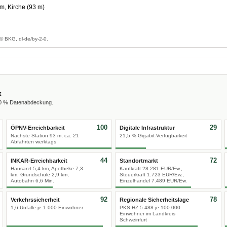
m, Kirche (93 m)
g
© BKG, dl-de/by-2-0.
x
00 % Datenabdeckung.
100
29
ÖPNV-Erreichbarkeit
Digitale Infrastruktur
Nächste Station 93 m, ca. 21
21,5 % Gigabit-Verfügbarkeit
Abfahrten werktags
44
72
INKAR-Erreichbarkeit
Standortmarkt
Hausarzt 5,4 km, Apotheke 7,3
Kaufkraft 28.281 EUR/Ew.,
km, Grundschule 2,9 km,
Steuerkraft 1.723 EUR/Ew.,
Autobahn 6,6 Min.
Einzelhandel 7.489 EUR/Ew.
92
78
Verkehrssicherheit
Regionale Sicherheitslage
1,6 Unfälle je 1.000 Einwohner
PKS-HZ 5.488 je 100.000
Einwohner im Landkreis
Schweinfurt