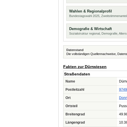
Wahlen & Regionalprofil
Bundestagswahl 2025, Zweitstimmenanteil
Demografie & Wirtschaft
Sozialstruktur regional, Demografie, Alters
Datenstand
Die vollständigen Quellennachweise, Datens
Fakten zur Dürrwiesen
Straßendaten
Name
Dürr
Postleitzahl
9749
Ort
Donn
Ortsteil
Puss
Breitengrad
49.9
Längengrad
10.3