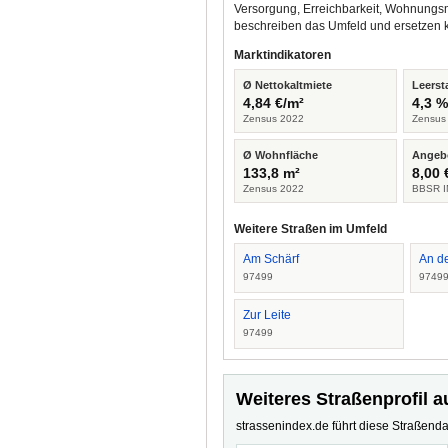
Versorgung, Erreichbarkeit, Wohnungsm
beschreiben das Umfeld und ersetzen 
Marktindikatoren
Ø Nettokaltmiete
Leerst
4,84 €/m²
4,3 
Zensus 2022
Zensus
Ø Wohnfläche
Angeb
133,8 m²
8,00 
Zensus 2022
BBSR I
Weitere Straßen im Umfeld
Am Schärf
An d
97499
9749
Zur Leite
97499
Weiteres Straßenprofil a
strassenindex.de führt diese Straßenda