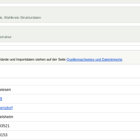
e, Wahlkreis-Strukturdaten
struktur
tände und Importdaten stehen auf der Seite
Quellennachweise und Datenimporte
.
wiesen
9
ersdorf
elsheim
83521
8153