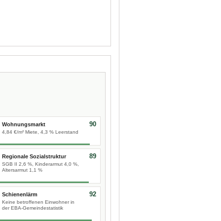
90
Wohnungsmarkt
4,84 €/m² Miete, 4,3 % Leerstand
89
Regionale Sozialstruktur
SGB II 2,6 %, Kinderarmut 4,0 %,
Altersarmut 1,1 %
92
Schienenlärm
Keine betroffenen Einwohner in
der EBA-Gemeindestatistik