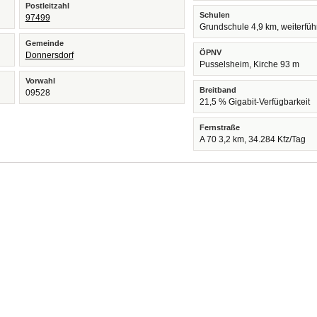
Postleitzahl
Schulen
97499
Grundschule 4,9 km, weiterfü
Gemeinde
ÖPNV
Donnersdorf
Pusselsheim, Kirche 93 m
Vorwahl
Breitband
09528
21,5 % Gigabit-Verfügbarkeit
Fernstraße
A 70 3,2 km, 34.284 Kfz/Tag