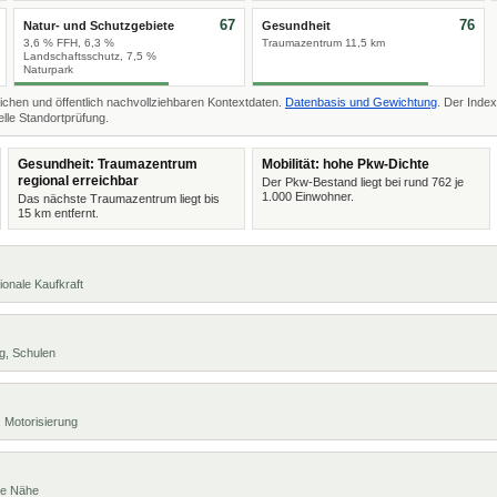
67
76
Natur- und Schutzgebiete
Gesundheit
3,6 % FFH, 6,3 %
Traumazentrum 11,5 km
Landschaftsschutz, 7,5 %
Naturpark
ichen und öffentlich nachvollziehbaren Kontextdaten.
Datenbasis und Gewichtung
. Der Index
lle Standortprüfung.
Gesundheit: Traumazentrum
Mobilität: hohe Pkw-Dichte
regional erreichbar
Der Pkw-Bestand liegt bei rund 762 je
1.000 Einwohner.
Das nächste Traumazentrum liegt bis
15 km entfernt.
ionale Kaufkraft
g, Schulen
 Motorisierung
te Nähe