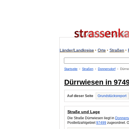
Länder/Landkreise
·
Orte
·
Straßen
·
Startseite
Straßen
Donnersdorf
Dürrw
Dürrwiesen in 974
Auf dieser Seite
Grundstücksreport
Straße und Lage
Die Straße Dürrwiesen liegt in
Donners
Postleitzahlgebiet
97499
zugeordnet. O