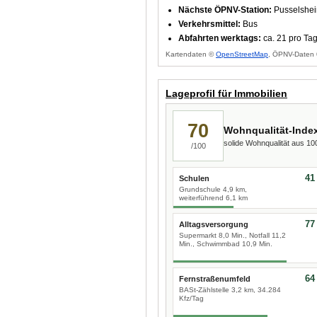
Nächste ÖPNV-Station:
Pusselshei
Verkehrsmittel:
Bus
Abfahrten werktags:
ca. 21 pro Ta
Kartendaten ©
OpenStreetMap
, ÖPNV-Daten 
Lageprofil für Immobilien
70
Wohnqualität-Inde
solide Wohnqualität aus 1
/100
41
Schulen
Grundschule 4,9 km,
weiterführend 6,1 km
77
Alltagsversorgung
Supermarkt 8,0 Min., Notfall 11,2
Min., Schwimmbad 10,9 Min.
64
Fernstraßenumfeld
BASt-Zählstelle 3,2 km, 34.284
Kfz/Tag