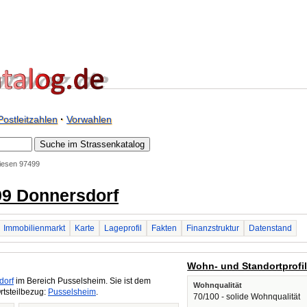
Postleitzahlen
·
Vorwahlen
iesen 97499
99 Donnersdorf
Immobilienmarkt
Karte
Lageprofil
Fakten
Finanzstruktur
Datenstand
Wohn- und Standortprofi
dorf
im Bereich Pusselsheim. Sie ist dem
Wohnqualität
rtsteilbezug:
Pusselsheim
.
70/100 - solide Wohnqualität