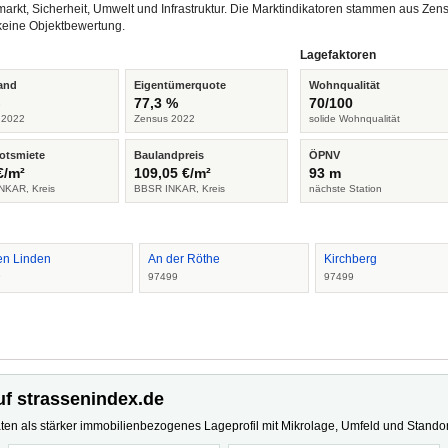
arkt, Sicherheit, Umwelt und Infrastruktur. Die Marktindikatoren stammen aus Z
keine Objektbewertung.
Lagefaktoren
and
Eigentümerquote
Wohnqualität
%
77,3 %
70/100
 2022
Zensus 2022
solide Wohnqualität
otsmiete
Baulandpreis
ÖPNV
€/m²
109,05 €/m²
93 m
NKAR, Kreis
BBSR INKAR, Kreis
nächste Station
en Linden
An der Röthe
Kirchberg
9
97499
97499
uf strassenindex.de
ten als stärker immobilienbezogenes Lageprofil mit Mikrolage, Umfeld und Standort