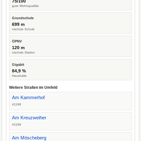
75/100
gute Wohnqualität
Grundschule
699 m
nächste Schule
ÖPNV
120 m
nächste Station
Gigabit
84,9 %
Haushalte
Weitere Straßen im Umfeld
Am Kammerhof
41199
Am Kreuzweiher
41199
Am Möscheberg