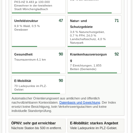
PKS-HZ 9.483 je 100.000
Einwohner in der kreisfreien
Stadt Mönchengladbach
47
71
Umfeldstruktur
Natur- und
9,9 % Wald, 0,5 %
Schutzgebiete
Gewässer
3,6 % Naturschutzgebiet,
0,7 % FFH, 24,0 %
Landschaftsschutz, 4,0 %
Naturpark
90
92
Gesundheit
Krankenhausversorgun
Traumazentrum 4,1 km
g
7 Einrichtungen, 1.855
Betten (Gemeinde)
90
E-Mobilität
70 Ladepunkte im PLZ-
Gebiet
Automatischer Orientierungswert aus amtlichen und öffentlich
nachvollziehbaren Kontextdaten.
Datenbasis und Gewichtung
. Der Index
ersetzt keine Besichtigung, kein Verkehrswertgutachten und keine
individuelle Standortprüfung.
ÖPNV: sehr gut erreichbar
E-Mobilität: starkes Angebot
Nächste Station bis 500 m entfernt.
Viele Ladepunkte im PLZ-Gebiet.