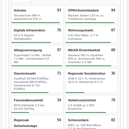
93
94
Schulen
ÖPNV-Erreichbarkeit
Grundschule 699 m,
Nächste Station 120 m, ca.
weiterführend 878 m
5 Abfahrten werktags
76
87
Digitale Infrastruktur
Wohnungsmarkt
84,9 % Gigabit-
6,41 €/m² Miete, 3,7 %
Verfügbarkeit
Leerstand
97
88
Alltagsversorgung
INKAR-Erreichbarkeit
Supermarkt 2,8 Min., Notfall
Hausarzt 562 m, Apotheke
7,3 Min., Schwimmbad 5,9
659 m, Grundschule 596 m,
Min.
Autobahn 4,5 Min.
71
36
Standortmarkt
Regionale Sozialstruktur
Kaufkraft 28.849 EUR/Ew.,
SGB II 16,1 %, Kinderarmut
Steuerkraft 989 EUR/Ew.,
26,0 %, Altersarmut 6,5 %
Einzelhandel 8.710
EUR/Ew.
34
78
Fernstraßenumfeld
Verkehrssicherheit
BASt-Zählstelle 2,6 km,
3,4 Unfälle je 1.000
63.632 Kfz/Tag
Einwohner
54
82
Regionale
Schienenlärm
EBA: ca. 430 Betroffene,
Sicherheitslage
0,2 % der Einwohner