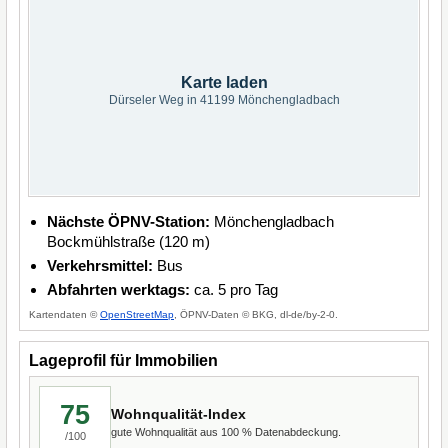
Karte laden
Dürseler Weg in 41199 Mönchengladbach
Nächste ÖPNV-Station:
Mönchengladbach
Bockmühlstraße (120 m)
Verkehrsmittel:
Bus
Abfahrten werktags:
ca. 5 pro Tag
Kartendaten ©
OpenStreetMap
, ÖPNV-Daten © BKG, dl-de/by-2-0.
Lageprofil für Immobilien
75
Wohnqualität-Index
gute Wohnqualität aus 100 % Datenabdeckung.
/100