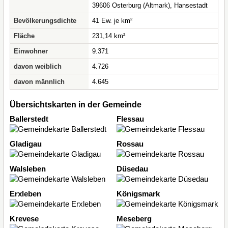
39606 Osterburg (Altmark), Hansestadt
Bevölkerungsdichte
41 Ew. je km²
Fläche
231,14 km²
Einwohner
9.371
davon weiblich
4.726
davon männlich
4.645
Übersichtskarten in der Gemeinde
Ballerstedt
Flessau
Gladigau
Rossau
Walsleben
Düsedau
Erxleben
Königsmark
Krevese
Meseberg