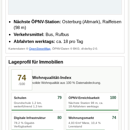
Nächste ÖPNV-Station:
Osterburg (Altmark), Raiffeisen
(98 m)
Verkehrsmittel:
Bus, Rufbus
Abfahrten werktags:
ca. 18 pro Tag
Kartendaten ©
OpenStreetMap
, ÖPNV-Daten © BKG, dl-de/by-2-0.
Lageprofil für Immobilien
74
Wohnqualität-Index
solide Wohnqualität aus 100 % Datenabdeckung.
/100
79
100
Schulen
ÖPNV-Erreichbarkeit
Grundschule 1,2 km,
Nächste Station 98 m, ca.
weiterführend 1,3 km
18 Abfahrten werktags
80
74
Digitale Infrastruktur
Wohnungsmarkt
78,2 % Gigabit-
4,93 €/m² Miete, 10,4 %
Verfügbarkeit
Leerstand