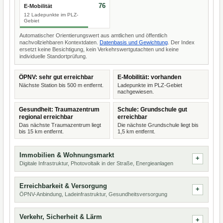
76
E-Mobilität
12 Ladepunkte im PLZ-
Gebiet
Automatischer Orientierungswert aus amtlichen und öffentlich
nachvollziehbaren Kontextdaten.
Datenbasis und Gewichtung
. Der Index
ersetzt keine Besichtigung, kein Verkehrswertgutachten und keine
individuelle Standortprüfung.
ÖPNV: sehr gut erreichbar
E-Mobilität: vorhanden
Nächste Station bis 500 m entfernt.
Ladepunkte im PLZ-Gebiet
nachgewiesen.
Gesundheit: Traumazentrum
Schule: Grundschule gut
regional erreichbar
erreichbar
Das nächste Traumazentrum liegt
Die nächste Grundschule liegt bis
bis 15 km entfernt.
1,5 km entfernt.
Immobilien & Wohnungsmarkt
Digitale Infrastruktur, Photovoltaik in der Straße, Energieanlagen
Erreichbarkeit & Versorgung
ÖPNV-Anbindung, Ladeinfrastruktur, Gesundheitsversorgung
Verkehr, Sicherheit & Lärm