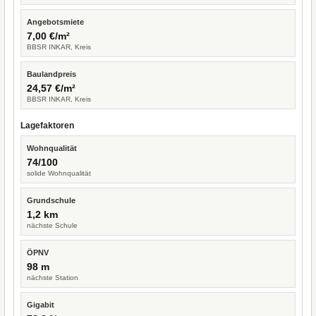
Angebotsmiete
7,00 €/m²
BBSR INKAR, Kreis
Baulandpreis
24,57 €/m²
BBSR INKAR, Kreis
Lagefaktoren
Wohnqualität
74/100
solide Wohnqualität
Grundschule
1,2 km
nächste Schule
ÖPNV
98 m
nächste Station
Gigabit