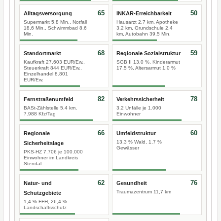
65
50
Alltagsversorgung
INKAR-Erreichbarkeit
Supermarkt 5,8 Min., Notfall
Hausarzt 2,7 km, Apotheke
18,6 Min., Schwimmbad 8,6
3,2 km, Grundschule 2,4
Min.
km, Autobahn 39,5 Min.
68
59
Standortmarkt
Regionale Sozialstruktur
Kaufkraft 27.603 EUR/Ew.,
SGB II 13,0 %, Kinderarmut
Steuerkraft 844 EUR/Ew.,
17,5 %, Altersarmut 1,0 %
Einzelhandel 8.801
EUR/Ew.
82
78
Fernstraßenumfeld
Verkehrssicherheit
BASt-Zählstelle 5,4 km,
3,2 Unfälle je 1.000
7.988 Kfz/Tag
Einwohner
66
60
Regionale
Umfeldstruktur
13,3 % Wald, 1,7 %
Sicherheitslage
Gewässer
PKS-HZ 7.706 je 100.000
Einwohner im Landkreis
Stendal
62
76
Natur- und
Gesundheit
Traumazentrum 11,7 km
Schutzgebiete
1,4 % FFH, 26,4 %
Landschaftsschutz