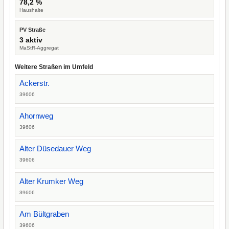
78,2 %
Haushalte
PV Straße
3 aktiv
MaStR-Aggregat
Weitere Straßen im Umfeld
Ackerstr.
39606
Ahornweg
39606
Alter Düsedauer Weg
39606
Alter Krumker Weg
39606
Am Bültgraben
39606