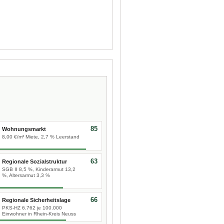
85
Wohnungsmarkt
8,00 €/m² Miete, 2,7 % Leerstand
63
Regionale Sozialstruktur
SGB II 8,5 %, Kinderarmut 13,2
%, Altersarmut 3,3 %
66
Regionale Sicherheitslage
PKS-HZ 6.762 je 100.000
Einwohner in Rhein-Kreis Neuss