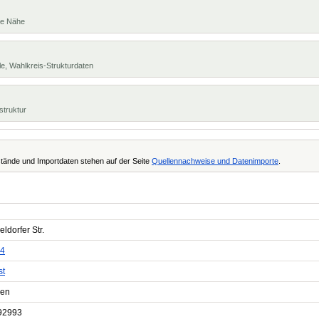
te Nähe
e, Wahlkreis-Strukturdaten
struktur
tände und Importdaten stehen auf der Seite
Quellennachweise und Datenimporte
.
ldorfer Str.
4
st
gen
92993