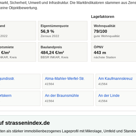
arkt, Sicherheit, Umwelt und Infrastruktur. Die Marktindikatoren stammen aus Z
keine Objektbewertung.
Lagefaktoren
and
Eigentümerquote
Wohnqualität
%
56,9 %
79/100
 2022
Zensus 2022
gute Wohnqualität
otsmiete
Baulandpreis
ÖPNV
 €/m²
484,24 €/m²
443 m
NKAR, Kreis
BBSR INKAR, Kreis
nächste Station
undisstr.
Alma-Mahler-Werfel-Str.
Am Kaufmannskreuz
4
41564
41564
rtskern
An der Braunsmühle
An der Linde
4
41564
41564
uf strassenindex.de
ten als stärker immobilienbezogenes Lageprofil mit Mikrolage, Umfeld und Standort