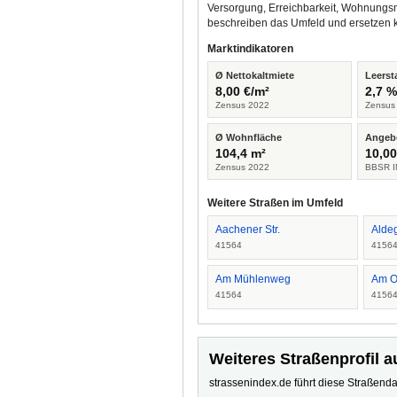
Versorgung, Erreichbarkeit, Wohnungsm
beschreiben das Umfeld und ersetzen 
Marktindikatoren
Ø Nettokaltmiete
Leerst
8,00 €/m²
2,7 
Zensus 2022
Zensus
Ø Wohnfläche
Angeb
104,4 m²
10,00
Zensus 2022
BBSR I
Weitere Straßen im Umfeld
Aachener Str.
Aldeg
41564
4156
Am Mühlenweg
Am O
41564
4156
Weiteres Straßenprofil a
strassenindex.de führt diese Straßenda