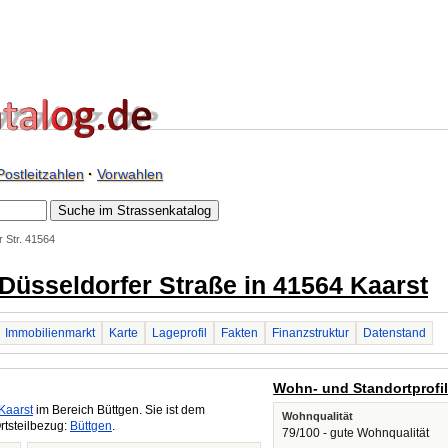
Postleitzahlen
·
Vorwahlen
 Str. 41564
/ Düsseldorfer Straße in 41564 Kaarst
Immobilienmarkt
Karte
Lageprofil
Fakten
Finanzstruktur
Datenstand
Wohn- und Standortprofi
Kaarst
im Bereich Büttgen. Sie ist dem
Wohnqualität
rtsteilbezug:
Büttgen
.
79/100 - gute Wohnqualität