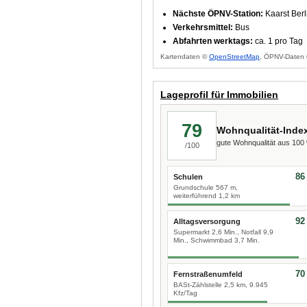
Nächste ÖPNV-Station:
Kaarst Berl
Verkehrsmittel:
Bus
Abfahrten werktags:
ca. 1 pro Tag
Kartendaten ©
OpenStreetMap
, ÖPNV-Daten 
Lageprofil für Immobilien
79
Wohnqualität-Inde
gute Wohnqualität aus 10
/100
86
Schulen
Grundschule 567 m,
weiterführend 1,2 km
92
Alltagsversorgung
Supermarkt 2,6 Min., Notfall 9,9
Min., Schwimmbad 3,7 Min.
70
Fernstraßenumfeld
BASt-Zählstelle 2,5 km, 9.945
Kfz/Tag