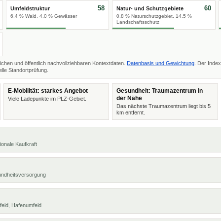
58
60
Umfeldstruktur
Natur- und Schutzgebiete
6,4 % Wald, 4,0 % Gewässer
0,8 % Naturschutzgebiet, 14,5 %
Landschaftsschutz
ichen und öffentlich nachvollziehbaren Kontextdaten.
Datenbasis und Gewichtung
. Der Index
lle Standortprüfung.
E-Mobilität: starkes Angebot
Gesundheit: Traumazentrum in
der Nähe
Viele Ladepunkte im PLZ-Gebiet.
Das nächste Traumazentrum liegt bis 5
km entfernt.
ionale Kaufkraft
undheitsversorgung
feld, Hafenumfeld