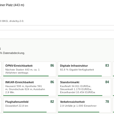
iner Platz (443 m)
© BKG, dl-de/by-2-0.
x
0 % Datenabdeckung.
86
83
ÖPNV-Erreichbarkeit
Digitale Infrastruktur
Nächste Station 443 m, ca. 1
92,6 % Gigabit-Verfügbarkeit
Abfahrten werktags
86
84
INKAR-Erreichbarkeit
Standortmarkt
Hausarzt 506 m, Apotheke 591
Kaufkraft 34.811 EUR/Ew.,
m, Grundschule 624 m, Autobahn
Steuerkraft 1.179 EUR/Ew.,
2,9 Min.
Einzelhandel 10.454 EUR/Ew.
82
78
Flughafenumfeld
Verkehrssicherheit
Düsseldorf 22,8 km
2,9 Unfälle je 1.000 Einwohner