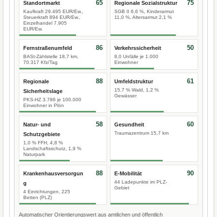
65
75
Standortmarkt
Regionale Sozialstruktur
Kaufkraft 29.495 EUR/Ew.,
SGB II 6,6 %, Kinderarmut
Steuerkraft 894 EUR/Ew.,
11,0 %, Altersarmut 2,1 %
Einzelhandel 7.905
EUR/Ew.
86
50
Fernstraßenumfeld
Verkehrssicherheit
BASt-Zählstelle 18,7 km,
8,0 Unfälle je 1.000
70.317 Kfz/Tag
Einwohner
88
61
Regionale
Umfeldstruktur
15,7 % Wald, 1,2 %
Sicherheitslage
Gewässer
PKS-HZ 3.786 je 100.000
Einwohner in Plön
58
60
Natur- und
Gesundheit
Traumazentrum 15,7 km
Schutzgebiete
1,0 % FFH, 4,8 %
Landschaftsschutz, 1,9 %
Naturpark
88
90
Krankenhausversorgun
E-Mobilität
44 Ladepunkte im PLZ-
g
Gebiet
4 Einrichtungen, 225
Betten (PLZ)
Automatischer Orientierungswert aus amtlichen und öffentlich