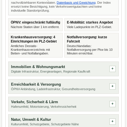
nachvollziehbaren Kontextdaten.
Datenbasis und Gewichtung
. Der Index
ersetzt keine Besichtigung, kein Verkehrswertgutachten und keine
individuelle Standortprüfung.
ÖPNV: eingeschränkt fußläufig
E-Mobilität: starkes Angebot
Nächste Station über 1 km entfernt.
Viele Ladepunkte im PLZ-Gebiet.
Krankenhausversorgung: 4
Notfallversorgung: kurze
Einrichtungen im PLZ-Gebiet
Fahrzeit
Amtliches Destatis-
Deutschlandatlas:
Krankenhausverzeichnis mit
Notfallversorgung per Pkw bis 10
Betten- und Notfallangaben.
Minuten erreichbar.
Immobilien & Wohnungsmarkt
Digitale Infrastruktur, Energieanlagen, Regionale Kaufkraft
Erreichbarkeit & Versorgung
ÖPNV-Anbindung, Ladeinfrastruktur, Gesundheitsversorgung
Verkehr, Sicherheit & Lärm
Hafenumfeld, Motorisierung, Verkehrssicherheit
Natur, Umwelt & Kultur
Kulturumfeld, Schutzgebiete, Schutzgebiete Nähe