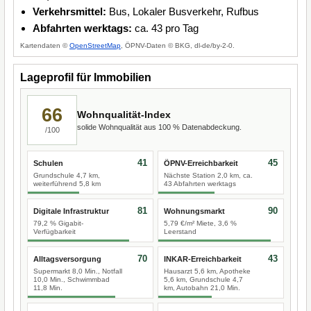
Verkehrsmittel:
Bus, Lokaler Busverkehr, Rufbus
Abfahrten werktags:
ca. 43 pro Tag
Kartendaten ©
OpenStreetMap
, ÖPNV-Daten © BKG, dl-de/by-2-0.
Lageprofil für Immobilien
66
Wohnqualität-Index
solide Wohnqualität aus 100 % Datenabdeckung.
/100
41
45
Schulen
ÖPNV-Erreichbarkeit
Grundschule 4,7 km,
Nächste Station 2,0 km, ca.
weiterführend 5,8 km
43 Abfahrten werktags
81
90
Digitale Infrastruktur
Wohnungsmarkt
79,2 % Gigabit-
5,79 €/m² Miete, 3,6 %
Verfügbarkeit
Leerstand
70
43
Alltagsversorgung
INKAR-Erreichbarkeit
Supermarkt 8,0 Min., Notfall
Hausarzt 5,6 km, Apotheke
10,0 Min., Schwimmbad
5,6 km, Grundschule 4,7
11,8 Min.
km, Autobahn 21,0 Min.