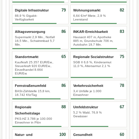
79
82
Digitale Infrastruktur
Wohnungsmarkt
88,9 % Gigabit-
6,64 €/m² Miete, 2,9 %
Verfügbarkeit
Leerstand
86
83
Alltagsversorgung
INKAR-Erreichbarkeit
Supermarkt 2,9 Min., Notfall
Hausarzt 407 m, Apotheke
16,5 Min., Schwimmbad 5,7
885 m, Grundschule 706 m,
Min.
Autobahn 19,7 Min.
65
75
Standortmarkt
Regionale Sozialstruktur
Kaufkraft 25.357 EUR/Ew.,
SGB II 6,6 %, Kinderarmut
Steuerkraft 920 EUR/Ew.,
11,0 %, Altersarmut 2,1 %
Einzelhandel 8.664
EUR/Ew.
86
78
Fernstraßenumfeld
Verkehrssicherheit
BASt-Zählstelle 15,8 km,
3,4 Unfälle je 1.000
16.742 Kfz/Tag
Einwohner
88
67
Regionale
Umfeldstruktur
5,2 % Wald, 76,9 %
Sicherheitslage
Gewässer
PKS-HZ 3.786 je 100.000
Einwohner in Plön
100
60
Natur- und
Gesundheit