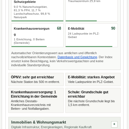
Traumazentrum 25,9 km
Schutzgebiete
9,0 % Naturschutzgebiet,
81,3 % FFH, 11,7 %
Landschaftsschutz, 99,8 %
Naturpark
68
90
Krankenhausversorgun
E-Mobilität
24 Ladepunkte im PLZ-
g
Gebiet
1 Einrichtung, 0 Betten
(Gemeinde)
Automatischer Orientierungswert aus amtlichen und öffentlich
nachvollziehbaren Kontextdaten.
Datenbasis und Gewichtung
. Der Index
ersetzt keine Besichtigung, kein Verkehrswertgutachten und keine
individuelle Standortprüfung.
ÖPNV: sehr gut erreichbar
E-Mobilität: starkes Angebot
Nächste Station bis 500 m entfernt.
Viele Ladepunkte im PLZ-Gebiet.
Krankenhausversorgung: 1
Schule: Grundschule gut
Einrichtung in der Gemeinde
erreichbar
Amtliches Destatis-
Die nächste Grundschule liegt bis
Krankenhausverzeichnis mit
1,5 km entfernt.
Betten- und Notfallangaben.
Immobilien & Wohnungsmarkt
Digitale Infrastruktur, Energieanlagen, Regionale Kaufkraft