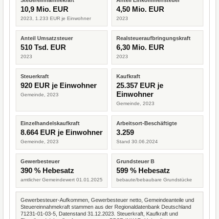
Steuereinnahmekraft
Anteil Einkommensteuer
10,9 Mio. EUR
4,50 Mio. EUR
2023, 1.233 EUR je Einwohner
2023
Anteil Umsatzsteuer
Realsteueraufbringungskraft
510 Tsd. EUR
6,30 Mio. EUR
2023
2023
Steuerkraft
Kaufkraft
920 EUR je Einwohner
25.357 EUR je
Einwohner
Gemeinde, 2023
Gemeinde, 2023
Einzelhandelskaufkraft
Arbeitsort-Beschäftigte
8.664 EUR je Einwohner
3.259
Gemeinde, 2023
Stand 30.06.2024
Gewerbesteuer
Grundsteuer B
390 % Hebesatz
599 % Hebesatz
amtlicher Gemeindewert 01.01.2025
bebaute/bebaubare Grundstücke
Gewerbesteuer-Aufkommen, Gewerbesteuer netto, Gemeindeanteile und
Steuereinnahmekraft stammen aus der Regionaldatenbank Deutschland
71231-01-03-5, Datenstand 31.12.2023. Steuerkraft, Kaufkraft und