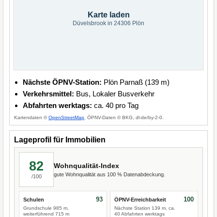
Karte laden
Düvelsbrook in 24306 Plön
Nächste ÖPNV-Station:
Plön Parnaß (139 m)
Verkehrsmittel:
Bus, Lokaler Busverkehr
Abfahrten werktags:
ca. 40 pro Tag
Kartendaten ©
OpenStreetMap
, ÖPNV-Daten © BKG, dl-de/by-2-0.
Lageprofil für Immobilien
82
Wohnqualität-Index
gute Wohnqualität aus 100 % Datenabdeckung.
/100
93
100
Schulen
ÖPNV-Erreichbarkeit
Grundschule 985 m,
Nächste Station 139 m, ca.
weiterführend 715 m
40 Abfahrten werktags