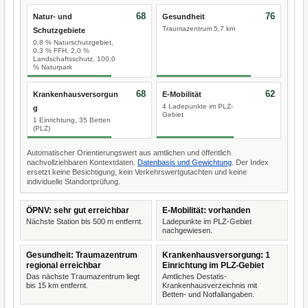
68
76
Natur- und
Gesundheit
Traumazentrum 5,7 km
Schutzgebiete
0,8 % Naturschutzgebiet,
0,3 % FFH, 2,0 %
Landschaftsschutz, 100,0
% Naturpark
68
62
Krankenhausversorgun
E-Mobilität
4 Ladepunkte im PLZ-
g
Gebiet
1 Einrichtung, 35 Betten
(PLZ)
Automatischer Orientierungswert aus amtlichen und öffentlich
nachvollziehbaren Kontextdaten.
Datenbasis und Gewichtung
. Der Index
ersetzt keine Besichtigung, kein Verkehrswertgutachten und keine
individuelle Standortprüfung.
ÖPNV: sehr gut erreichbar
E-Mobilität: vorhanden
Nächste Station bis 500 m entfernt.
Ladepunkte im PLZ-Gebiet
nachgewiesen.
Gesundheit: Traumazentrum
Krankenhausversorgung: 1
regional erreichbar
Einrichtung im PLZ-Gebiet
Das nächste Traumazentrum liegt
Amtliches Destatis-
bis 15 km entfernt.
Krankenhausverzeichnis mit
Betten- und Notfallangaben.