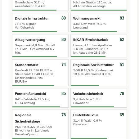
Grundschule 517 m,
Nächste Station 115 m, ca.
weiterführend 3,4 km
43 Abfahrten werktags
80
83
Digitale Infrastruktur
Wohnungsmarkt
78,8 % Gigabit-
4,60 €/m² Miete, 6,1 %
Verfügbarkeit
Leerstand
80
62
Alltagsversorgung
INKAR-Erreichbarkeit
Supermarkt 4,8 Min., Notfall
Hausarzt 1,5 km, Apotheke
15,7 Min., Schwimmbad 6,7
1,6 km, Grundschule 1,6
Min.
km, Autobahn 28,1 Min.
74
51
Standortmarkt
Regionale Sozialstruktur
Kaufkraft 29.526 EUR/Ew.,
SGB II 11,5 %, Kinderarmut
Steuerkraft 1.348 EUR/Ew.,
19,6 %, Altersarmut 3,9 %
Einzelhandel 8.794
EUR/Ew.
85
78
Fernstraßenumfeld
Verkehrssicherheit
BASt-Zählstelle 11,5 km,
3,4 Unfälle je 1.000
6.274 Kfz/Tag
Einwohner
78
65
Regionale
Umfeldstruktur
31,4 % Wald, 0,6 %
Sicherheitslage
Gewässer
PKS-HZ 5.327 je 100.000
Einwohner im Landkreis
Hameln-Pyrmont