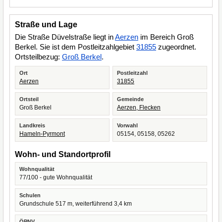
Straße und Lage
Die Straße Düvelstraße liegt in
Aerzen
im Bereich Groß
Berkel. Sie ist dem Postleitzahlgebiet
31855
zugeordnet.
Ortsteilbezug:
Groß Berkel
.
Ort
Postleitzahl
Aerzen
31855
Ortsteil
Gemeinde
Groß Berkel
Aerzen, Flecken
Landkreis
Vorwahl
Hameln-Pyrmont
05154, 05158, 05262
Wohn- und Standortprofil
Wohnqualität
77/100 - gute Wohnqualität
Schulen
Grundschule 517 m, weiterführend 3,4 km
ÖPNV