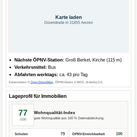
Karte laden
Düvelstraße in 31855 Aerzen
Nächste ÖPNV-Station:
Groß Berkel, Kirche (115 m)
Verkehrsmittel:
Bus
Abfahrten werktags:
ca. 43 pro Tag
Kartendaten ©
OpenStreetMap
, ÖPNV-Daten © BKG, dl-de/by-2-0.
Lageprofil für Immobilien
77
Wohnqualität-Index
gute Wohnqualität aus 100 % Datenabdeckung.
/100
79
100
Schulen
ÖPNV-Erreichbarkeit