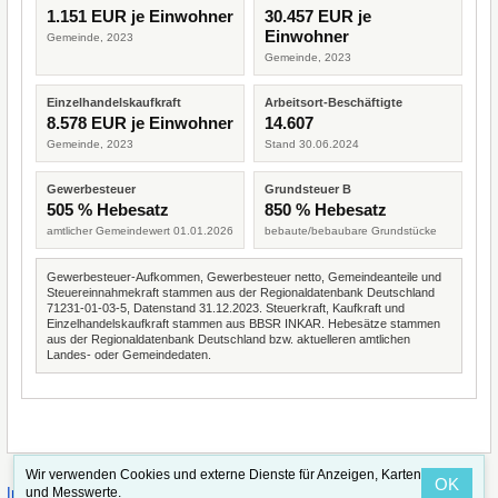
1.151 EUR je Einwohner
30.457 EUR je
Einwohner
Gemeinde, 2023
Gemeinde, 2023
Einzelhandelskaufkraft
Arbeitsort-Beschäftigte
8.578 EUR je Einwohner
14.607
Gemeinde, 2023
Stand 30.06.2024
Gewerbesteuer
Grundsteuer B
505 % Hebesatz
850 % Hebesatz
amtlicher Gemeindewert 01.01.2026
bebaute/bebaubare Grundstücke
Gewerbesteuer-Aufkommen, Gewerbesteuer netto, Gemeindeanteile und
Steuereinnahmekraft stammen aus der Regionaldatenbank Deutschland
71231-01-03-5, Datenstand 31.12.2023. Steuerkraft, Kaufkraft und
Einzelhandelskaufkraft stammen aus BBSR INKAR. Hebesätze stammen
aus der Regionaldatenbank Deutschland bzw. aktuelleren amtlichen
Landes- oder Gemeindedaten.
Wir verwenden Cookies und externe Dienste für Anzeigen, Karten
OK
·
·
und Messwerte.
Impressum
Straßenindex
Valid CSS