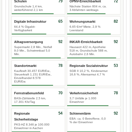
79
72
Schulen
ÖPNV-Erreichbarkeit
Grundschule 1,4 km,
Nächste Station 804 m, ca.
weiterführend 2,1 km
3 Abfahrten werktags
65
82
Digitale Infrastruktur
Wohnungsmarkt
64,4 % Gigabit-
6,65 €/m² Miete, 2,9 %
Verfügbarkeit
Leerstand
92
92
Alltagsversorgung
INKAR-Erreichbarkeit
Supermarkt 2,8 Min., Notfall
Hausarzt 422 m, Apotheke
9,0 Min., Schwimmbad 5,0
518 m, Grundschule 588 m,
Min.
Autobahn 2,6 Min.
78
53
Standortmarkt
Regionale Sozialstruktur
Kaufkraft 30.457 EUR/Ew.,
SGB II 10,2 %, Kinderarmut
Steuerkraft 1.151 EUR/Ew.,
16,6 %, Altersarmut 4,7 %
Einzelhandel 8.578
EUR/Ew.
70
78
Fernstraßenumfeld
Verkehrssicherheit
BASt-Zählstelle 2,5 km,
3,7 Unfälle je 1.000
17.301 Kfz/Tag
Einwohner
54
92
Regionale
Schienenlärm
EBA: ca. 0 Betroffene, 0,0
Sicherheitslage
% der Einwohner
PKS-HZ 8.346 je 100.000
Einwohner in Aachen