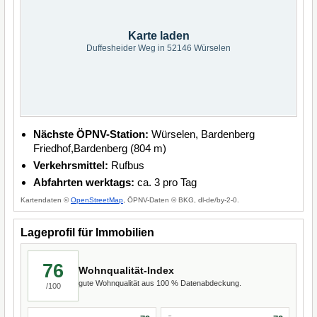
Karte laden
Duffesheider Weg in 52146 Würselen
Nächste ÖPNV-Station:
Würselen, Bardenberg
Friedhof,Bardenberg (804 m)
Verkehrsmittel:
Rufbus
Abfahrten werktags:
ca. 3 pro Tag
Kartendaten ©
OpenStreetMap
, ÖPNV-Daten © BKG, dl-de/by-2-0.
Lageprofil für Immobilien
76
Wohnqualität-Index
gute Wohnqualität aus 100 % Datenabdeckung.
/100