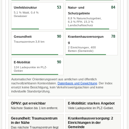
53
84
Umfeldstruktur
Natur- und
5,1 % Wald, 0,4 %
Schutzgebiete
Gewässer
8,8 % Naturschutzgebiet,
6,3 % FFH, 15,3 %
Landschaftsschutz
90
78
Gesundheit
Krankenhausversorgun
Traumazentrum 3,8 km
g
2 Einrichtungen, 400
Betten (Gemeinde)
90
E-Mobilität
124 Ladepunkte im PLZ-
Gebiet
Automatischer Orientierungswert aus amtlichen und öffentlich
nachvollziehbaren Kontextdaten.
Datenbasis und Gewichtung
. Der Index
ersetzt keine Besichtigung, kein Verkehrswertgutachten und keine
individuelle Standortprüfung.
ÖPNV: gut erreichbar
E-Mobilität: starkes Angebot
Nächste Station bis 1 km entfernt.
Viele Ladepunkte im PLZ-Gebiet.
Gesundheit: Traumazentrum
Krankenhausversorgung: 2
in der Nähe
Einrichtungen in der
Gemeinde
Das nächste Traumazentrum liegt