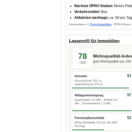
Nächste ÖPNV-Station:
Moers Pete
Verkehrsmittel:
Bus
Abfahrten werktags:
ca. 58 pro Ta
Kartendaten ©
OpenStreetMap
, ÖPNV-Daten 
Lageprofil für Immobilien
78
Wohnqualität-Inde
gute Wohnqualität aus 10
/100
93
Schulen
Grundschule 531 m,
weiterführend 370 m
97
Alltagsversorgung
Supermarkt 3,0 Min., Notfall 6,8
Min., Schwimmbad 7,5 Min.
52
Fernstraßenumfeld
BASt-Zählstelle 3,8 km, 80.288
Kfz/Tag