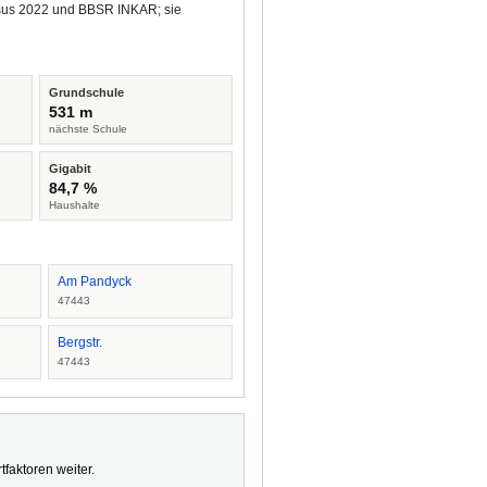
ensus 2022 und BBSR INKAR; sie
Grundschule
531 m
nächste Schule
Gigabit
84,7 %
Haushalte
Am Pandyck
47443
Bergstr.
47443
faktoren weiter.