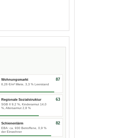
87
Wohnungsmarkt
6,26 €/m² Miete, 3,3 % Leerstand
63
Regionale Sozialstruktur
SGB II 9,2 %, Kinderarmut 14,0
%, Altersarmut 2,8 %
82
Schienenlärm
EBA: ca. 930 Betroffene, 0,9 %
der Einwohner