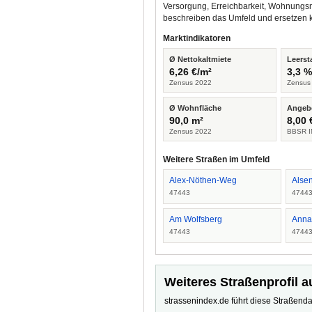
Versorgung, Erreichbarkeit, Wohnungsm
beschreiben das Umfeld und ersetzen 
Marktindikatoren
Ø Nettokaltmiete
Leerst
6,26 €/m²
3,3 
Zensus 2022
Zensus
Ø Wohnfläche
Angeb
90,0 m²
8,00 
Zensus 2022
BBSR I
Weitere Straßen im Umfeld
Alex-Nöthen-Weg
Alsen
47443
4744
Am Wolfsberg
Anna
47443
4744
Weiteres Straßenprofil a
strassenindex.de führt diese Straßenda