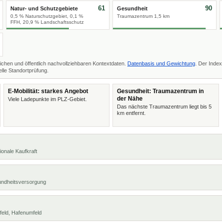
61
90
Natur- und Schutzgebiete
Gesundheit
0,5 % Naturschutzgebiet, 0,1 %
Traumazentrum 1,5 km
FFH, 20,9 % Landschaftsschutz
ichen und öffentlich nachvollziehbaren Kontextdaten.
Datenbasis und Gewichtung
. Der Index
lle Standortprüfung.
E-Mobilität: starkes Angebot
Gesundheit: Traumazentrum in
der Nähe
Viele Ladepunkte im PLZ-Gebiet.
Das nächste Traumazentrum liegt bis 5
km entfernt.
ionale Kaufkraft
undheitsversorgung
feld, Hafenumfeld