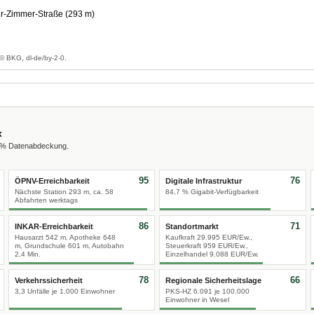
r-Zimmer-Straße (293 m)
g
© BKG, dl-de/by-2-0.
x
0 % Datenabdeckung.
95
76
ÖPNV-Erreichbarkeit
Digitale Infrastruktur
Nächste Station 293 m, ca. 58
84,7 % Gigabit-Verfügbarkeit
Abfahrten werktags
86
71
INKAR-Erreichbarkeit
Standortmarkt
Hausarzt 542 m, Apotheke 648
Kaufkraft 29.995 EUR/Ew.,
m, Grundschule 601 m, Autobahn
Steuerkraft 959 EUR/Ew.,
2,4 Min.
Einzelhandel 9.088 EUR/Ew.
78
66
Verkehrssicherheit
Regionale Sicherheitslage
3,3 Unfälle je 1.000 Einwohner
PKS-HZ 6.091 je 100.000
Einwohner in Wesel