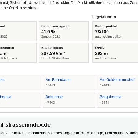
arkt, Sicherheit, Umwelt und Infrastruktur. Die Marktindikatoren stammen aus Z
keine Objektbewertung.
Lagefaktoren
and
Eigentümerquote
Wohnqualität
%
41,0 %
78/100
 2022
Zensus 2022
gute Wohnqualität
otsmiete
Baulandpreis
ÖPNV
€/m²
207,59 €/m²
293 m
NKAR, Kreis
BBSR INKAR, Kreis
nächste Station
str.
Am Bahndamm
Am Geldermannshof
3
47443
47443
bergstr.
Bahnenstr.
Bergahornstr.
3
47443
47443
uf strassenindex.de
ten als stärker immobilienbezogenes Lageprofil mit Mikrolage, Umfeld und Standort