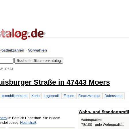
Postleitzahlen
·
Vorwahlen
tr. 47443
Duisburger Straße in 47443 Moers
Immobilienmarkt
Karte
Lageprofil
Fakten
Finanzstruktur
Datenstand
Wohn- und Standortprofi
oers
im Bereich Hochstraß. Sie ist dem
Wohnqualität
rtsteilbezug:
Hochstraß
.
78/100 - gute Wohnqualität