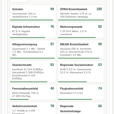
94
100
Schulen
ÖPNV-Erreichbarkeit
Grundschule 344 m,
Nächste Station 179 m, ca.
weiterführend 1,0 km
454 Abfahrten werktags
76
82
Digitale Infrastruktur
Wohnungsmarkt
87,8 % Gigabit-
7,35 €/m² Miete, 2,6 %
Verfügbarkeit
Leerstand
97
90
Alltagsversorgung
INKAR-Erreichbarkeit
Supermarkt 2,7 Min., Notfall
Hausarzt 456 m, Apotheke
7,2 Min., Schwimmbad 6,1
623 m, Grundschule 574 m,
Min.
Autobahn 3,0 Min.
81
63
Standortmarkt
Regionale Sozialstruktur
Kaufkraft 31.514 EUR/Ew.,
SGB II 8,5 %, Kinderarmut
Steuerkraft 1.588 EUR/Ew.,
13,2 %, Altersarmut 3,3 %
Einzelhandel 9.128
EUR/Ew.
40
74
Fernstraßenumfeld
Flughafenumfeld
BASt-Zählstelle 700 m,
Düsseldorf 17,4 km
47.995 Kfz/Tag
78
66
Verkehrssicherheit
Regionale
3,7 Unfälle je 1.000
Sicherheitslage
Einwohner