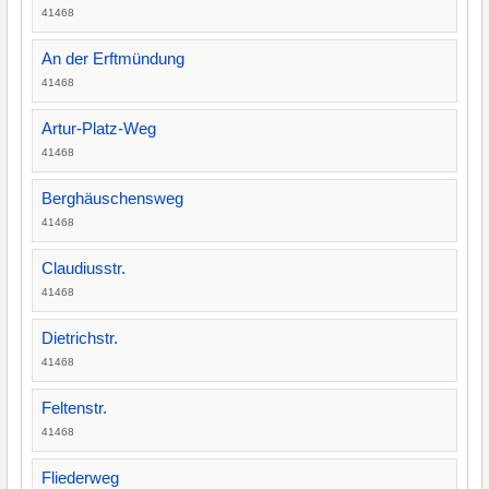
41468
An der Erftmündung
41468
Artur-Platz-Weg
41468
Berghäuschensweg
41468
Claudiusstr.
41468
Dietrichstr.
41468
Feltenstr.
41468
Fliederweg