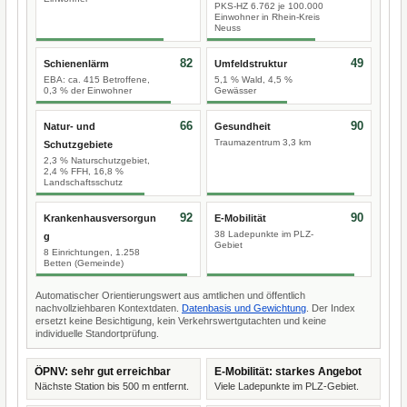
PKS-HZ 6.762 je 100.000
Einwohner in Rhein-Kreis
Neuss
82
49
Schienenlärm
Umfeldstruktur
EBA: ca. 415 Betroffene,
5,1 % Wald, 4,5 %
0,3 % der Einwohner
Gewässer
66
90
Natur- und
Gesundheit
Traumazentrum 3,3 km
Schutzgebiete
2,3 % Naturschutzgebiet,
2,4 % FFH, 16,8 %
Landschaftsschutz
92
90
Krankenhausversorgun
E-Mobilität
38 Ladepunkte im PLZ-
g
Gebiet
8 Einrichtungen, 1.258
Betten (Gemeinde)
Automatischer Orientierungswert aus amtlichen und öffentlich
nachvollziehbaren Kontextdaten.
Datenbasis und Gewichtung
. Der Index
ersetzt keine Besichtigung, kein Verkehrswertgutachten und keine
individuelle Standortprüfung.
ÖPNV: sehr gut erreichbar
E-Mobilität: starkes Angebot
Nächste Station bis 500 m entfernt.
Viele Ladepunkte im PLZ-Gebiet.