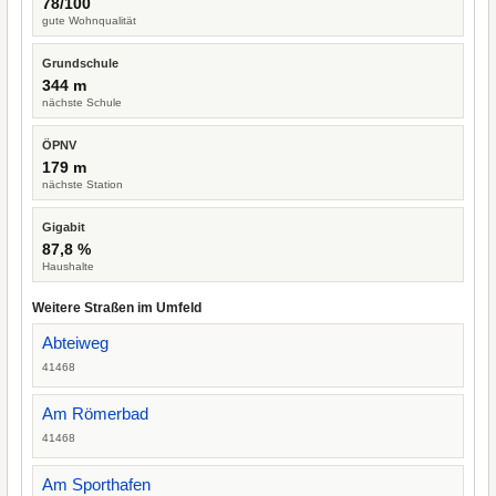
78/100
gute Wohnqualität
Grundschule
344 m
nächste Schule
ÖPNV
179 m
nächste Station
Gigabit
87,8 %
Haushalte
Weitere Straßen im Umfeld
Abteiweg
41468
Am Römerbad
41468
Am Sporthafen