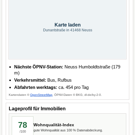
Karte laden
Dunantstraße in 41468 Neuss
Nächste ÖPNV-Station:
Neuss Humboldtstraße (179
m)
Verkehrsmittel:
Bus, Rufbus
Abfahrten werktags:
ca. 454 pro Tag
Kartendaten ©
OpenStreetMap
, ÖPNV-Daten © BKG, dl-de/by-2-0.
Lageprofil für Immobilien
78
Wohnqualität-Index
gute Wohnqualität aus 100 % Datenabdeckung.
/100