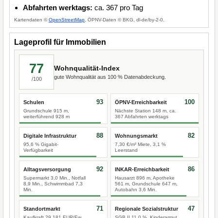
Abfahrten werktags:
ca. 367 pro Tag
Kartendaten ©
OpenStreetMap
, ÖPNV-Daten © BKG, dl-de/by-2-0.
Lageprofil für Immobilien
77
Wohnqualität-Index
gute Wohnqualität aus 100 % Datenabdeckung.
/100
93
100
Schulen
ÖPNV-Erreichbarkeit
Grundschule 915 m,
Nächste Station 148 m, ca.
weiterführend 928 m
367 Abfahrten werktags
88
82
Digitale Infrastruktur
Wohnungsmarkt
95,6 % Gigabit-
7,30 €/m² Miete, 3,1 %
Verfügbarkeit
Leerstand
92
86
Alltagsversorgung
INKAR-Erreichbarkeit
Supermarkt 3,0 Min., Notfall
Hausarzt 896 m, Apotheke
8,9 Min., Schwimmbad 7,3
561 m, Grundschule 647 m,
Min.
Autobahn 3,6 Min.
71
47
Standortmarkt
Regionale Sozialstruktur
Kaufkraft 29.181 EUR/Ew.,
SGB II 11,0 %, Kinderarmut