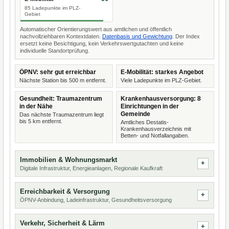
85 Ladepunkte im PLZ-
Gebiet
Automatischer Orientierungswert aus amtlichen und öffentlich
nachvollziehbaren Kontextdaten.
Datenbasis und Gewichtung
. Der Index
ersetzt keine Besichtigung, kein Verkehrswertgutachten und keine
individuelle Standortprüfung.
ÖPNV: sehr gut erreichbar
E-Mobilität: starkes Angebot
Nächste Station bis 500 m entfernt.
Viele Ladepunkte im PLZ-Gebiet.
Gesundheit: Traumazentrum
Krankenhausversorgung: 8
in der Nähe
Einrichtungen in der
Gemeinde
Das nächste Traumazentrum liegt
bis 5 km entfernt.
Amtliches Destatis-
Krankenhausverzeichnis mit
Betten- und Notfallangaben.
Immobilien & Wohnungsmarkt
Digitale Infrastruktur, Energieanlagen, Regionale Kaufkraft
Erreichbarkeit & Versorgung
ÖPNV-Anbindung, Ladeinfrastruktur, Gesundheitsversorgung
Verkehr, Sicherheit & Lärm