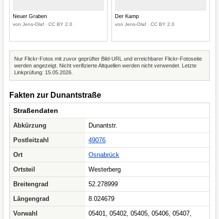
Neuer Graben
Der Kamp
von Jens-Olaf · CC BY 2.0
von Jens-Olaf · CC BY 2.0
Nur Flickr-Fotos mit zuvor geprüfter Bild-URL und erreichbarer Flickr-Fotoseite
werden angezeigt. Nicht verifizierte Altquellen werden nicht verwendet. Letzte
Linkprüfung: 15.05.2026.
Fakten zur Dunantstraße
Straßendaten
Abkürzung
Dunantstr.
Postleitzahl
49076
Ort
Osnabrück
Ortsteil
Westerberg
Breitengrad
52.278999
Längengrad
8.024679
Vorwahl
05401, 05402, 05405, 05406, 05407,