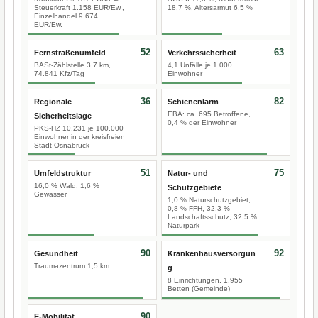
Steuerkraft 1.158 EUR/Ew.,
18,7 %, Altersarmut 6,5 %
Einzelhandel 9.674
EUR/Ew.
52
63
Fernstraßenumfeld
Verkehrssicherheit
BASt-Zählstelle 3,7 km,
4,1 Unfälle je 1.000
74.841 Kfz/Tag
Einwohner
36
82
Regionale
Schienenlärm
EBA: ca. 695 Betroffene,
Sicherheitslage
0,4 % der Einwohner
PKS-HZ 10.231 je 100.000
Einwohner in der kreisfreien
Stadt Osnabrück
51
75
Umfeldstruktur
Natur- und
16,0 % Wald, 1,6 %
Schutzgebiete
Gewässer
1,0 % Naturschutzgebiet,
0,8 % FFH, 32,3 %
Landschaftsschutz, 32,5 %
Naturpark
90
92
Gesundheit
Krankenhausversorgun
Traumazentrum 1,5 km
g
8 Einrichtungen, 1.955
Betten (Gemeinde)
90
E-Mobilität