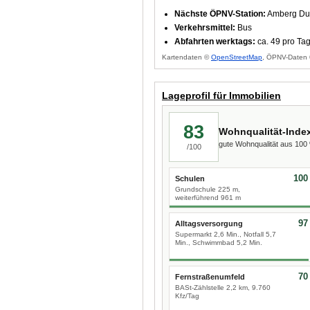
Nächste ÖPNV-Station:
Amberg Dun
Verkehrsmittel:
Bus
Abfahrten werktags:
ca. 49 pro Ta
Kartendaten ©
OpenStreetMap
, ÖPNV-Daten 
Lageprofil für Immobilien
83
Wohnqualität-Inde
gute Wohnqualität aus 10
/100
100
Schulen
Grundschule 225 m,
weiterführend 961 m
97
Alltagsversorgung
Supermarkt 2,6 Min., Notfall 5,7
Min., Schwimmbad 5,2 Min.
70
Fernstraßenumfeld
BASt-Zählstelle 2,2 km, 9.760
Kfz/Tag