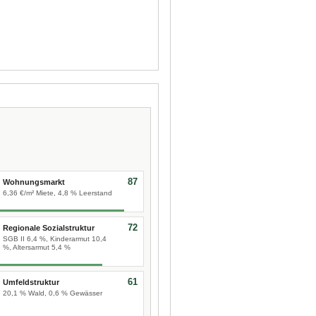
87
Wohnungsmarkt
6,36 €/m² Miete, 4,8 % Leerstand
72
Regionale Sozialstruktur
SGB II 6,4 %, Kinderarmut 10,4
%, Altersarmut 5,4 %
61
Umfeldstruktur
20,1 % Wald, 0,6 % Gewässer