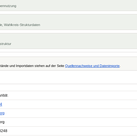
chennutzung
e, Wahlkreis-Strukturdaten
struktur
tände und Importdaten stehen auf der Seite
Quellennachweise und Datenimporte
.
tstr.
4
erg
erg
3248