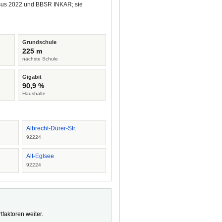
ensus 2022 und BBSR INKAR; sie
Grundschule
225 m
nächste Schule
Gigabit
90,9 %
Haushalte
Albrecht-Dürer-Str.
92224
Alt-Eglsee
92224
faktoren weiter.