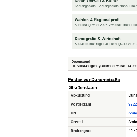
Natur, Umwelt & Kultur
Schutzgebiete, Schutzgebiete Nähe, Flä
Wahlen & Regionalprofil
Bundestagswahl 2025, Zweitstimmenanteil
Demografie & Wirtschaft
Sozialstruktur regional, Demografie, Alters
Datenstand
Die vollständigen Quellennachweise, Datens
Fakten zur Dunantstraße
Straßendaten
Abkürzung
Dunan
Postleitzahl
9222
Ort
Amb
Ortsteil
Amb
Breitengrad
49.4