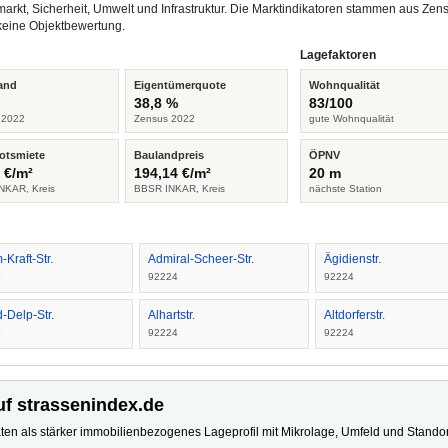
arkt, Sicherheit, Umwelt und Infrastruktur. Die Marktindikatoren stammen aus Z
keine Objektbewertung.
Lagefaktoren
and
Eigentümerquote
Wohnqualität
%
38,8 %
83/100
 2022
Zensus 2022
gute Wohnqualität
otsmiete
Baulandpreis
ÖPNV
 €/m²
194,14 €/m²
20 m
NKAR, Kreis
BBSR INKAR, Kreis
nächste Station
Kraft-Str.
Admiral-Scheer-Str.
Ägidienstr.
4
92224
92224
d-Delp-Str.
Alhartstr.
Altdorferstr.
4
92224
92224
uf strassenindex.de
ten als stärker immobilienbezogenes Lageprofil mit Mikrolage, Umfeld und Standort