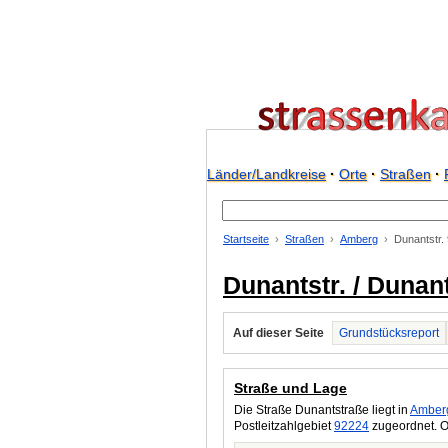
Länder/Landkreise
·
Orte
·
Straßen
·
Startseite
Straßen
Amberg
Dunantstr.
Dunantstr. / Dunan
Auf dieser Seite
Grundstücksreport
Straße und Lage
Die Straße Dunantstraße liegt in
Amber
Postleitzahlgebiet
92224
zugeordnet. O