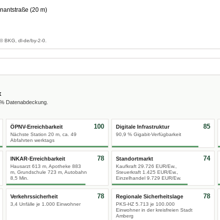
antstraße (20 m)
g
© BKG, dl-de/by-2-0.
x
0 % Datenabdeckung.
100
85
ÖPNV-Erreichbarkeit
Digitale Infrastruktur
Nächste Station 20 m, ca. 49
90,9 % Gigabit-Verfügbarkeit
Abfahrten werktags
78
74
INKAR-Erreichbarkeit
Standortmarkt
Hausarzt 613 m, Apotheke 883
Kaufkraft 29.726 EUR/Ew.,
m, Grundschule 723 m, Autobahn
Steuerkraft 1.425 EUR/Ew.,
8,5 Min.
Einzelhandel 9.729 EUR/Ew.
78
78
Verkehrssicherheit
Regionale Sicherheitslage
3,4 Unfälle je 1.000 Einwohner
PKS-HZ 5.713 je 100.000
Einwohner in der kreisfreien Stadt
Amberg