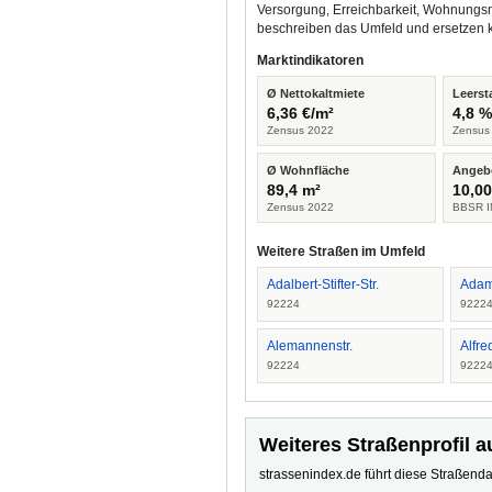
Versorgung, Erreichbarkeit, Wohnungsm
beschreiben das Umfeld und ersetzen 
Marktindikatoren
Ø Nettokaltmiete
Leerst
6,36 €/m²
4,8 
Zensus 2022
Zensus
Ø Wohnfläche
Angeb
89,4 m²
10,00
Zensus 2022
BBSR I
Weitere Straßen im Umfeld
Adalbert-Stifter-Str.
Adam-
92224
9222
Alemannenstr.
Alfre
92224
9222
Weiteres Straßenprofil a
strassenindex.de führt diese Straßenda