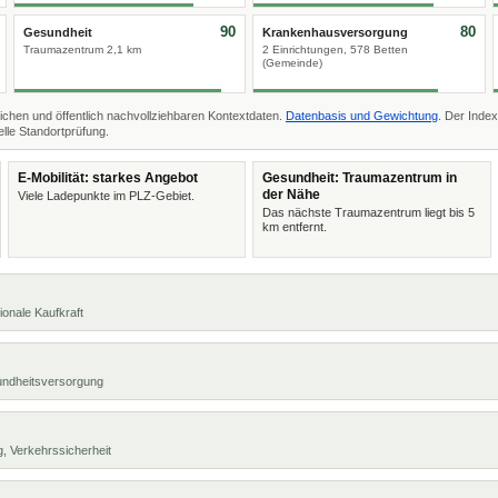
90
80
Gesundheit
Krankenhausversorgung
Traumazentrum 2,1 km
2 Einrichtungen, 578 Betten
(Gemeinde)
ichen und öffentlich nachvollziehbaren Kontextdaten.
Datenbasis und Gewichtung
. Der Index
lle Standortprüfung.
E-Mobilität: starkes Angebot
Gesundheit: Traumazentrum in
der Nähe
Viele Ladepunkte im PLZ-Gebiet.
Das nächste Traumazentrum liegt bis 5
km entfernt.
ionale Kaufkraft
undheitsversorgung
, Verkehrssicherheit