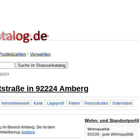
Postleitzahlen
·
Vorwahlen
 92224
tstraße in 92224 Amberg
Immobilienmarkt
Karte
Lageprofil
Fakten
Finanzstruktur
Datenstand
Wohn- und Standortprofi
g
im Bereich Amberg. Sie ist dem
Wohnqualität
rtsteilbezug:
Amberg
.
83/100 - gute Wohnqualität