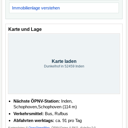
Immobilienlage verstehen
Karte und Lage
Karte laden
Dunkelhof in 52459 Inden
Nächste ÖPNV-Station:
Inden,
Schophoven,Schophoven (114 m)
Verkehrsmittel:
Bus, Rufbus
Abfahrten werktags:
ca. 91 pro Tag
Kartendaten ©
OpenStreetMap
, ÖPNV-Daten © BKG, dl-de/by-2-0.