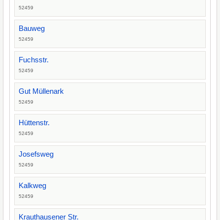
52459
Bauweg
52459
Fuchsstr.
52459
Gut Müllenark
52459
Hüttenstr.
52459
Josefsweg
52459
Kalkweg
52459
Krauthausener Str.