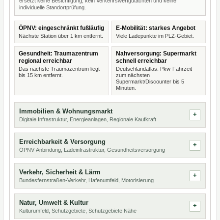
ersetzt keine Besichtigung, kein Verkehrswertgutachten und keine
individuelle Standortprüfung.
ÖPNV: eingeschränkt fußläufig
E-Mobilität: starkes Angebot
Nächste Station über 1 km entfernt.
Viele Ladepunkte im PLZ-Gebiet.
Gesundheit: Traumazentrum
Nahversorgung: Supermarkt
regional erreichbar
schnell erreichbar
Das nächste Traumazentrum liegt
Deutschlandatlas: Pkw-Fahrzeit
bis 15 km entfernt.
zum nächsten
Supermarkt/Discounter bis 5
Minuten.
Immobilien & Wohnungsmarkt
Digitale Infrastruktur, Energieanlagen, Regionale Kaufkraft
Erreichbarkeit & Versorgung
ÖPNV-Anbindung, Ladeinfrastruktur, Gesundheitsversorgung
Verkehr, Sicherheit & Lärm
Bundesfernstraßen-Verkehr, Hafenumfeld, Motorisierung
Natur, Umwelt & Kultur
Kulturumfeld, Schutzgebiete, Schutzgebiete Nähe