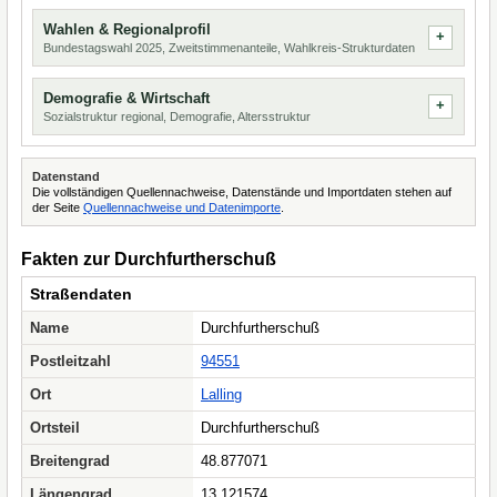
Wahlen & Regionalprofil
Bundestagswahl 2025, Zweitstimmenanteile, Wahlkreis-Strukturdaten
Demografie & Wirtschaft
Sozialstruktur regional, Demografie, Altersstruktur
Datenstand
Die vollständigen Quellennachweise, Datenstände und Importdaten stehen auf
der Seite
Quellennachweise und Datenimporte
.
Fakten zur Durchfurtherschuß
Straßendaten
Name
Durchfurtherschuß
Postleitzahl
94551
Ort
Lalling
Ortsteil
Durchfurtherschuß
Breitengrad
48.877071
Längengrad
13.121574