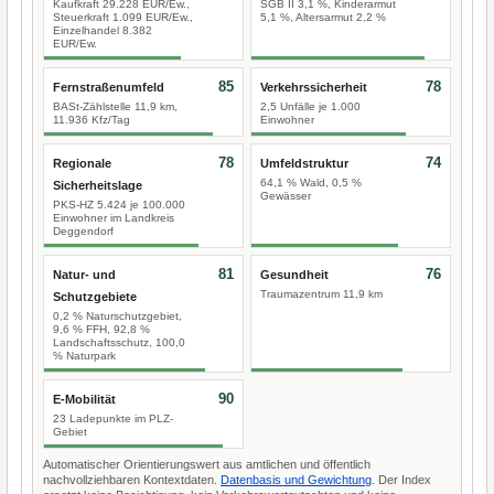
Kaufkraft 29.228 EUR/Ew.,
SGB II 3,1 %, Kinderarmut
Steuerkraft 1.099 EUR/Ew.,
5,1 %, Altersarmut 2,2 %
Einzelhandel 8.382
EUR/Ew.
85
78
Fernstraßenumfeld
Verkehrssicherheit
BASt-Zählstelle 11,9 km,
2,5 Unfälle je 1.000
11.936 Kfz/Tag
Einwohner
78
74
Regionale
Umfeldstruktur
64,1 % Wald, 0,5 %
Sicherheitslage
Gewässer
PKS-HZ 5.424 je 100.000
Einwohner im Landkreis
Deggendorf
81
76
Natur- und
Gesundheit
Traumazentrum 11,9 km
Schutzgebiete
0,2 % Naturschutzgebiet,
9,6 % FFH, 92,8 %
Landschaftsschutz, 100,0
% Naturpark
90
E-Mobilität
23 Ladepunkte im PLZ-
Gebiet
Automatischer Orientierungswert aus amtlichen und öffentlich
nachvollziehbaren Kontextdaten.
Datenbasis und Gewichtung
. Der Index