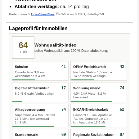
Abfahrten werktags:
ca. 14 pro Tag
Kartendaten ©
OpenStreetMap
, ÖPNV-Daten © BKG, dl-de/by-2-0.
Lageprofil für Immobilien
64
Wohnqualität-Index
solide Wohnqualität aus 100 % Datenabdeckung.
/100
41
42
Schulen
ÖPNV-Erreichbarkeit
Grundschule 3,8 km,
Nächste Station 1,5 km, ca.
weiterführend 5,4 km
14 Abfahrten werktags
17
74
Digitale Infrastruktur
Wohnungsmarkt
8,5 % Gigabit-Verfügbarkeit
4,54 €/m² Miete, 8,2 %
Leerstand
74
62
Alltagsversorgung
INKAR-Erreichbarkeit
Supermarkt 4,4 Min., Notfall
Hausarzt 1,3 km, Apotheke
16,4 Min., Schwimmbad
7,1 km, Grundschule 1,4
14,8 Min.
km, Autobahn 13,9 Min.
69
87
Standortmarkt
Regionale Sozialstruktur