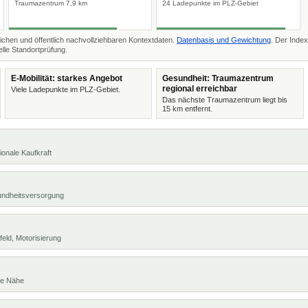
Traumazentrum 7,9 km
24 Ladepunkte im PLZ-Gebiet
ichen und öffentlich nachvollziehbaren Kontextdaten.
Datenbasis und Gewichtung
. Der Index
lle Standortprüfung.
E-Mobilität: starkes Angebot
Gesundheit: Traumazentrum
regional erreichbar
Viele Ladepunkte im PLZ-Gebiet.
Das nächste Traumazentrum liegt bis
15 km entfernt.
ionale Kaufkraft
undheitsversorgung
eld, Motorisierung
te Nähe