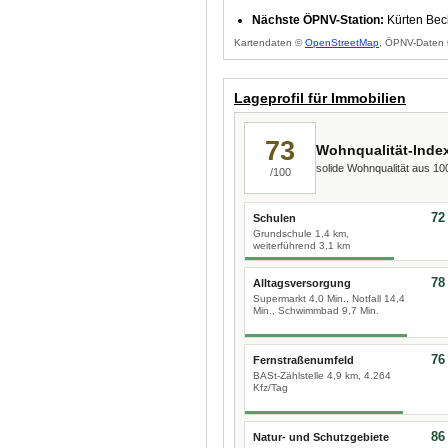
Nächste ÖPNV-Station:
Kürten Bec
Kartendaten ©
OpenStreetMap
, ÖPNV-Daten 
Lageprofil für Immobilien
73
Wohnqualität-Inde
solide Wohnqualität aus 1
/100
72
Schulen
Grundschule 1,4 km,
weiterführend 3,1 km
78
Alltagsversorgung
Supermarkt 4,0 Min., Notfall 14,4
Min., Schwimmbad 9,7 Min.
76
Fernstraßenumfeld
BASt-Zählstelle 4,9 km, 4.264
Kfz/Tag
86
Natur- und Schutzgebiete