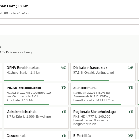
hen Holz (1,3 km)
© BKG, dl-de/by-2-0.
x
00 % Datenabdeckung.
62
59
ÖPNV-Erreichbarkeit
Digitale Infrastruktur
Nächste Station 1,3 km
57,1 % Gigabit-Verfügbarkeit
70
78
INKAR-Erreichbarkeit
Standortmarkt
Hausarzt 1,1 km, Apotheke 1,5
Kaufkraft 32.074 EUR/Ew.,
km, Grundschule 1,0 km,
Steuerkraft 941 EUR/Ew.,
Autobahn 14,2 Min.
Einzelhandel 9.341 EUR/Ew.
78
78
Verkehrssicherheit
Regionale Sicherheitslage
2,7 Unfälle je 1.000 Einwohner
PKS-HZ 4.777 je 100.000
Einwohner in Rheinisch-
Bergischer Kreis
76
90
Gesundheit
E-Mobilität