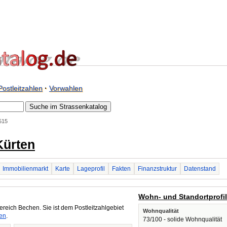
Postleitzahlen
·
Vorwahlen
515
Kürten
Immobilienmarkt
Karte
Lageprofil
Fakten
Finanzstruktur
Datenstand
Wohn- und Standortprofi
reich Bechen. Sie ist dem Postleitzahlgebiet
Wohnqualität
en
.
73/100 - solide Wohnqualität