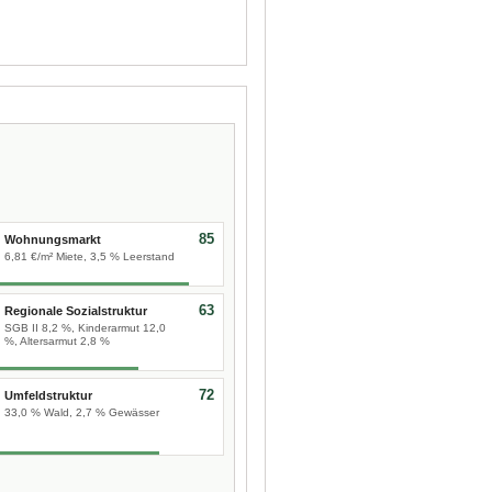
85
Wohnungsmarkt
6,81 €/m² Miete, 3,5 % Leerstand
63
Regionale Sozialstruktur
SGB II 8,2 %, Kinderarmut 12,0
%, Altersarmut 2,8 %
72
Umfeldstruktur
33,0 % Wald, 2,7 % Gewässer