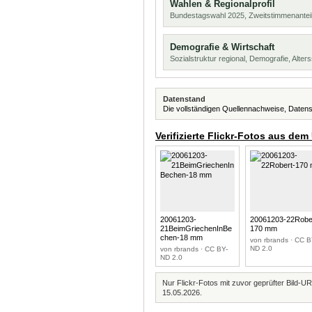
Wahlen & Regionalprofil
Bundestagswahl 2025, Zweitstimmenanteil
Demografie & Wirtschaft
Sozialstruktur regional, Demografie, Alters
Datenstand
Die vollständigen Quellennachweise, Datens
Verifizierte Flickr-Fotos aus dem
20061203-
20061203-22Robe
21BeimGriechenInBe
170 mm
chen-18 mm
von rbrands · CC B
ND 2.0
von rbrands · CC BY-
ND 2.0
Nur Flickr-Fotos mit zuvor geprüfter Bild-UR
15.05.2026.