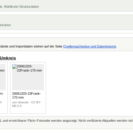
e, Wahlkreis-Strukturdaten
struktur
tände und Importdaten stehen auf der Seite
Quellennachweise und Datenimporte
.
 Umkreis
rt-
20061203-23Frank-
170 mm
Y-
von rbrands · CC BY-
ND 2.0
L und erreichbarer Flickr-Fotoseite werden angezeigt. Nicht verifizierte Altquellen werden ni