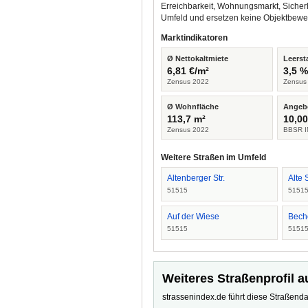
Erreichbarkeit, Wohnungsmarkt, Sicher
Umfeld und ersetzen keine Objektbewe
Marktindikatoren
Ø Nettokaltmiete
Leerst
6,81 €/m²
3,5 
Zensus 2022
Zensus
Ø Wohnfläche
Angeb
113,7 m²
10,00
Zensus 2022
BBSR I
Weitere Straßen im Umfeld
Altenberger Str.
Alte 
51515
5151
Auf der Wiese
Bech
51515
5151
Weiteres Straßenprofil a
strassenindex.de führt diese Straßenda