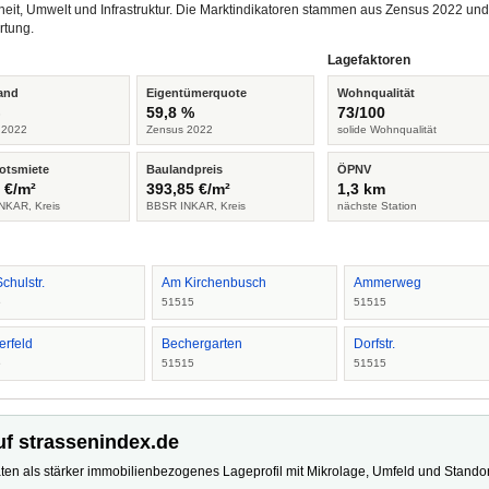
heit, Umwelt und Infrastruktur. Die Marktindikatoren stammen aus Zensus 2022 u
rtung.
Lagefaktoren
and
Eigentümerquote
Wohnqualität
%
59,8 %
73/100
 2022
Zensus 2022
solide Wohnqualität
otsmiete
Baulandpreis
ÖPNV
 €/m²
393,85 €/m²
1,3 km
NKAR, Kreis
BBSR INKAR, Kreis
nächste Station
Schulstr.
Am Kirchenbusch
Ammerweg
5
51515
51515
erfeld
Bechergarten
Dorfstr.
5
51515
51515
uf strassenindex.de
ten als stärker immobilienbezogenes Lageprofil mit Mikrolage, Umfeld und Standort