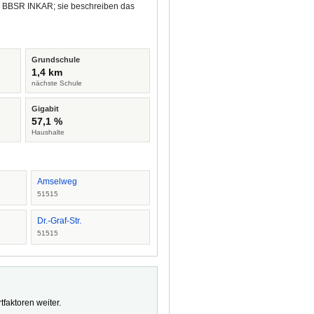
nd BBSR INKAR; sie beschreiben das
Grundschule
1,4 km
nächste Schule
Gigabit
57,1 %
Haushalte
Amselweg
51515
Dr.-Graf-Str.
51515
faktoren weiter.