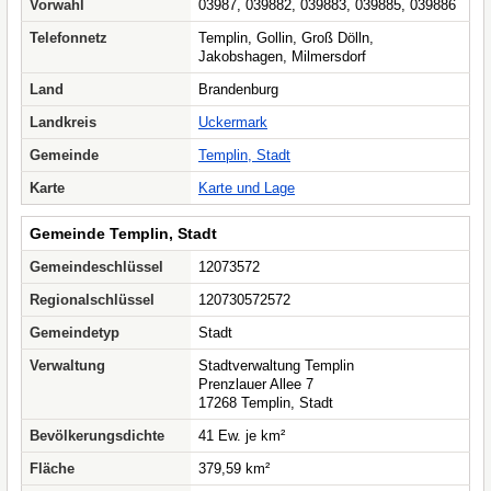
Vorwahl
03987, 039882, 039883, 039885, 039886
Telefonnetz
Templin, Gollin, Groß Dölln,
Jakobshagen, Milmersdorf
Land
Brandenburg
Landkreis
Uckermark
Gemeinde
Templin, Stadt
Karte
Karte und Lage
Gemeinde Templin, Stadt
Gemeindeschlüssel
12073572
Regionalschlüssel
120730572572
Gemeindetyp
Stadt
Verwaltung
Stadtverwaltung Templin
Prenzlauer Allee 7
17268 Templin, Stadt
Bevölkerungsdichte
41 Ew. je km²
Fläche
379,59 km²