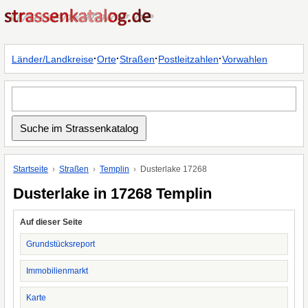
·
·
·
·
Länder/Landkreise
Orte
Straßen
Postleitzahlen
Vorwahlen
Startseite
Straßen
Templin
Dusterlake 17268
Dusterlake in 17268 Templin
Auf dieser Seite
Grundstücksreport
Immobilienmarkt
Karte