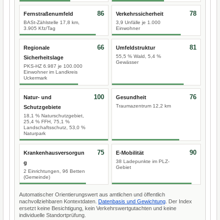
86
78
Fernstraßenumfeld
Verkehrssicherheit
BASt-Zählstelle 17,8 km,
3,9 Unfälle je 1.000
3.905 Kfz/Tag
Einwohner
66
81
Regionale
Umfeldstruktur
55,5 % Wald, 5,4 %
Sicherheitslage
Gewässer
PKS-HZ 6.987 je 100.000
Einwohner im Landkreis
Uckermark
100
76
Natur- und
Gesundheit
Traumazentrum 12,2 km
Schutzgebiete
18,1 % Naturschutzgebiet,
25,4 % FFH, 75,1 %
Landschaftsschutz, 53,0 %
Naturpark
75
90
Krankenhausversorgun
E-Mobilität
38 Ladepunkte im PLZ-
g
Gebiet
2 Einrichtungen, 96 Betten
(Gemeinde)
Automatischer Orientierungswert aus amtlichen und öffentlich
nachvollziehbaren Kontextdaten.
Datenbasis und Gewichtung
. Der Index
ersetzt keine Besichtigung, kein Verkehrswertgutachten und keine
individuelle Standortprüfung.