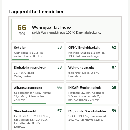
Lageprofil für Immobilien
66
Wohnqualität-Index
solide Wohnqualität aus 100 % Datenabdeckung.
/100
33
62
Schulen
ÖPNV-Erreichbarkeit
Grundschule 10,2 km,
Nächste Station 1,1 km, ca.
weiterführend 9,3 km
13 Abfahrten werktags
33
87
Digitale Infrastruktur
Wohnungsmarkt
33,7 % Gigabit-
5,66 €/m² Miete, 3,6 %
Verfügbarkeit
Leerstand
66
50
Alltagsversorgung
INKAR-Erreichbarkeit
Supermarkt 8,4 Min., Notfall
Hausarzt 2,2 km, Apotheke
11,4 Min., Schwimmbad
2,5 km, Grundschule 2,3
14,5 Min.
km, Autobahn 32,6 Min.
57
59
Standortmarkt
Regionale Sozialstruktur
Kaufkraft 26.174 EUR/Ew.,
SGB II 13,1 %, Kinderarmut
Steuerkraft 627 EUR/Ew.,
16,7 %, Altersarmut 1,5 %
Einzelhandel 8.835
EUR/Ew.