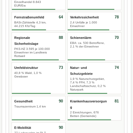
Einzelhandel 8.843
EUR/Ew.
64
78
Fernstraßenumfeld
Verkehrssicherheit
BASt-Zählstelle 4,3 km,
2,4 Unfälle je 1.000
44.215 Kfz/Tag
Einwohner
88
70
Regionale
Schienenlärm
EBA: ca. 530 Betroffene,
Sicherheitslage
2,1 % der Einwohner
PKS-HZ 3.595 je 100.000
Einwohner im Landkreis
Rottweil
73
74
Umfeldstruktur
Natur- und
40,8 % Wald, 1,0 %
Schutzgebiete
Gewässer
1,9 % Naturschutzgebiet,
7,4 % FFH, 7,3 %
Landschaftsschutz, 0,2 %
Naturpark
90
81
Gesundheit
Krankenhausversorgun
Traumazentrum 1,4 km
g
2 Einrichtungen, 676
Betten (Gemeinde)
90
E-Mobilität
77 Ladepunkte im PLZ-