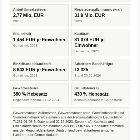
Anteil Umsatzsteuer
Realsteueraufbringungskraft
2,77 Mio. EUR
31,9 Mio. EUR
2023
2023
Steuerkraft
Kaufkraft
1.454 EUR je Einwohner
31.074 EUR je
Einwohner
Gemeinde, 2023
Gemeinde, 2023
Einzelhandelskaufkraft
Arbeitsort-Beschäftigte
8.843 EUR je Einwohner
13.325
Gemeinde, 2023
Stand 30.06.2024
Gewerbesteuer
Grundsteuer B
380 % Hebesatz
430 % Hebesatz
Regionaldatenbank 31.12.2024
bebaute/bebaubare Grundstücke
Gewerbesteuer-Aufkommen, Gewerbesteuer netto, Gemeindeanteile und
Steuereinnahmekraft stammen aus der Regionaldatenbank Deutschland
71231-01-03-5, Datenstand 31.12.2023. Steuerkraft, Kaufkraft und
Einzelhandelskaufkraft stammen aus BBSR INKAR. Hebesätze stammen
aus der Regionaldatenbank Deutschland bzw. aktuelleren amtlichen
Landes- oder Gemeindedaten.