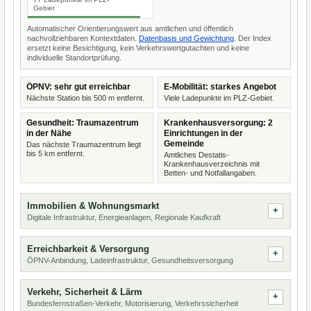
Gebiet
Automatischer Orientierungswert aus amtlichen und öffentlich
nachvollziehbaren Kontextdaten.
Datenbasis und Gewichtung
. Der Index
ersetzt keine Besichtigung, kein Verkehrswertgutachten und keine
individuelle Standortprüfung.
ÖPNV: sehr gut erreichbar
E-Mobilität: starkes Angebot
Nächste Station bis 500 m entfernt.
Viele Ladepunkte im PLZ-Gebiet.
Gesundheit: Traumazentrum
Krankenhausversorgung: 2
in der Nähe
Einrichtungen in der
Gemeinde
Das nächste Traumazentrum liegt
bis 5 km entfernt.
Amtliches Destatis-
Krankenhausverzeichnis mit
Betten- und Notfallangaben.
Immobilien & Wohnungsmarkt
Digitale Infrastruktur, Energieanlagen, Regionale Kaufkraft
Erreichbarkeit & Versorgung
ÖPNV-Anbindung, Ladeinfrastruktur, Gesundheitsversorgung
Verkehr, Sicherheit & Lärm
Bundesfernstraßen-Verkehr, Motorisierung, Verkehrssicherheit