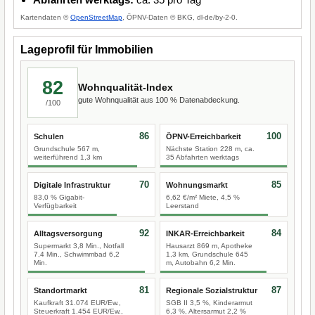
Kartendaten ©
OpenStreetMap
, ÖPNV-Daten © BKG, dl-de/by-2-0.
Lageprofil für Immobilien
82
Wohnqualität-Index
gute Wohnqualität aus 100 % Datenabdeckung.
/100
86
100
Schulen
ÖPNV-Erreichbarkeit
Grundschule 567 m,
Nächste Station 228 m, ca.
weiterführend 1,3 km
35 Abfahrten werktags
70
85
Digitale Infrastruktur
Wohnungsmarkt
83,0 % Gigabit-
6,62 €/m² Miete, 4,5 %
Verfügbarkeit
Leerstand
92
84
Alltagsversorgung
INKAR-Erreichbarkeit
Supermarkt 3,8 Min., Notfall
Hausarzt 869 m, Apotheke
7,4 Min., Schwimmbad 6,2
1,3 km, Grundschule 645
Min.
m, Autobahn 6,2 Min.
81
87
Standortmarkt
Regionale Sozialstruktur
Kaufkraft 31.074 EUR/Ew.,
SGB II 3,5 %, Kinderarmut
Steuerkraft 1.454 EUR/Ew.,
6,3 %, Altersarmut 2,2 %