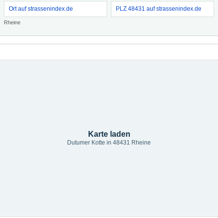
Ort auf strassenindex.de
PLZ 48431 auf strassenindex.de
Rheine
Karte laden
Dutumer Kotte in 48431 Rheine