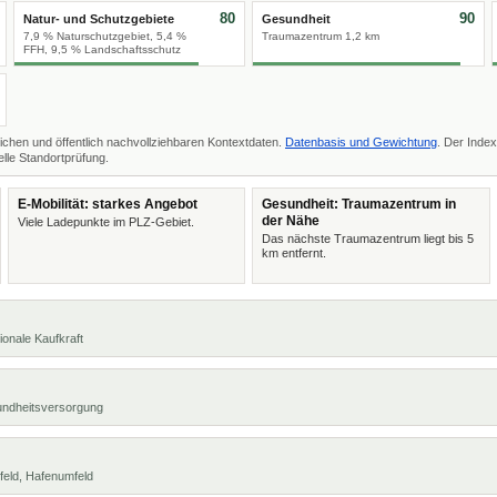
80
90
Natur- und Schutzgebiete
Gesundheit
7,9 % Naturschutzgebiet, 5,4 %
Traumazentrum 1,2 km
FFH, 9,5 % Landschaftsschutz
ichen und öffentlich nachvollziehbaren Kontextdaten.
Datenbasis und Gewichtung
. Der Index
lle Standortprüfung.
E-Mobilität: starkes Angebot
Gesundheit: Traumazentrum in
der Nähe
Viele Ladepunkte im PLZ-Gebiet.
Das nächste Traumazentrum liegt bis 5
km entfernt.
ionale Kaufkraft
undheitsversorgung
feld, Hafenumfeld