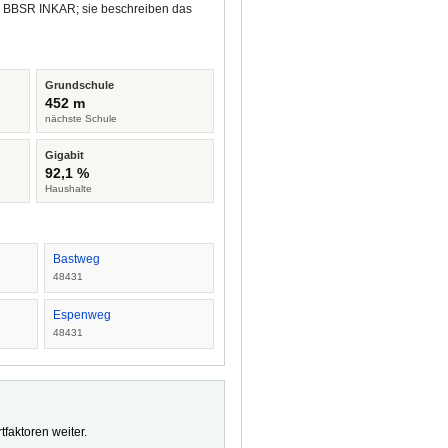
nd BBSR INKAR; sie beschreiben das
Grundschule
452 m
nächste Schule
Gigabit
92,1 %
Haushalte
Bastweg
48431
Espenweg
48431
faktoren weiter.