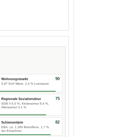
90
Wohnungsmarkt
5,97 €/m² Miete, 2,4 % Leerstand
75
Regionale Sozialstruktur
SGB II 6,0 %, Kinderarmut 9,4 %,
Altersarmut 3,1 %
82
Schienenlärm
EBA: ca. 1.280 Betroffene, 1,7 %
der Einwohner