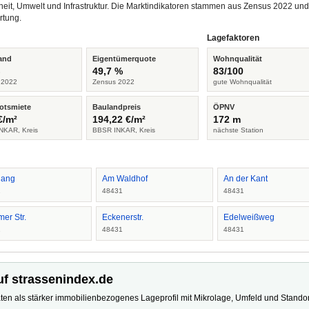
heit, Umwelt und Infrastruktur. Die Marktindikatoren stammen aus Zensus 2022 u
rtung.
Lagefaktoren
and
Eigentümerquote
Wohnqualität
%
49,7 %
83/100
 2022
Zensus 2022
gute Wohnqualität
otsmiete
Baulandpreis
ÖPNV
€/m²
194,22 €/m²
172 m
NKAR, Kreis
BBSR INKAR, Kreis
nächste Station
Hang
Am Waldhof
An der Kant
1
48431
48431
er Str.
Eckenerstr.
Edelweißweg
1
48431
48431
uf strassenindex.de
ten als stärker immobilienbezogenes Lageprofil mit Mikrolage, Umfeld und Standort