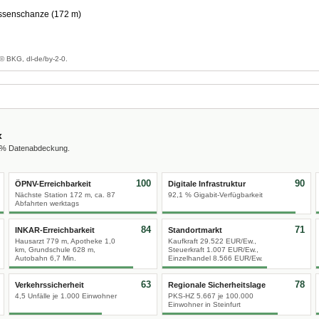
senschanze (172 m)
g
© BKG, dl-de/by-2-0.
x
0 % Datenabdeckung.
100
90
ÖPNV-Erreichbarkeit
Digitale Infrastruktur
Nächste Station 172 m, ca. 87
92,1 % Gigabit-Verfügbarkeit
Abfahrten werktags
84
71
INKAR-Erreichbarkeit
Standortmarkt
Hausarzt 779 m, Apotheke 1,0
Kaufkraft 29.522 EUR/Ew.,
km, Grundschule 628 m,
Steuerkraft 1.007 EUR/Ew.,
Autobahn 6,7 Min.
Einzelhandel 8.566 EUR/Ew.
63
78
Verkehrssicherheit
Regionale Sicherheitslage
4,5 Unfälle je 1.000 Einwohner
PKS-HZ 5.667 je 100.000
Einwohner in Steinfurt