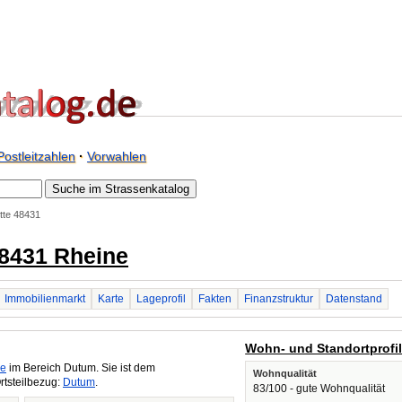
Postleitzahlen
·
Vorwahlen
tte 48431
48431 Rheine
Immobilienmarkt
Karte
Lageprofil
Fakten
Finanzstruktur
Datenstand
Wohn- und Standortprofi
ne
im Bereich Dutum. Sie ist dem
Wohnqualität
rtsteilbezug:
Dutum
.
83/100 - gute Wohnqualität