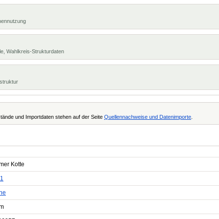
chennutzung
e, Wahlkreis-Strukturdaten
struktur
tände und Importdaten stehen auf der Seite
Quellennachweise und Datenimporte
.
mer Kotte
1
ne
um