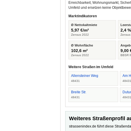
Erreichbarkeit, Wohnungsmarkt, Sicher
Umfeld und ersetzen keine Objektbewe
Marktindikatoren
Ø Nettokaltmiete
Leerst
5,97 €/m²
2,4 
Zensus 2022
Zensus
Ø Wohnfläche
Angeb
102,6 m²
9,00 
Zensus 2022
BBSR I
Weitere Straßen im Umfeld
Allensteiner Weg
Am 
48431
4843
Breite Str.
Dutum
48431
4843
Weiteres Straßenprofil a
strassenindex.de führt diese Straßenda