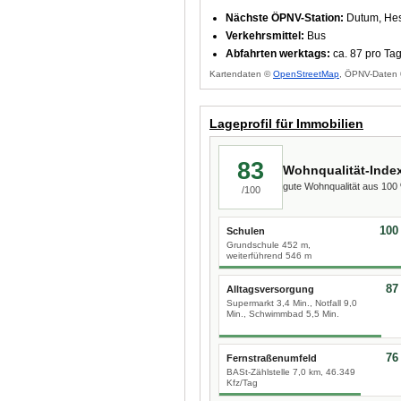
Nächste ÖPNV-Station:
Dutum, Hes
Verkehrsmittel:
Bus
Abfahrten werktags:
ca. 87 pro Ta
Kartendaten ©
OpenStreetMap
, ÖPNV-Daten 
Lageprofil für Immobilien
83
Wohnqualität-Inde
gute Wohnqualität aus 10
/100
100
Schulen
Grundschule 452 m,
weiterführend 546 m
87
Alltagsversorgung
Supermarkt 3,4 Min., Notfall 9,0
Min., Schwimmbad 5,5 Min.
76
Fernstraßenumfeld
BASt-Zählstelle 7,0 km, 46.349
Kfz/Tag